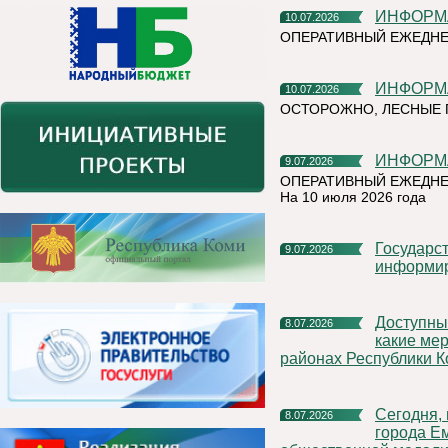
ИНФОР
10.07.2026
ОПЕРАТИВНЫЙ ЕЖЕДНЕ
ИНФОР
10.07.2026
ОСТОРОЖНО, ЛЕСНЫЕ П
ИНФОР
9.07.2026
ОПЕРАТИВНЫЙ ЕЖЕДНЕ
На 10 июля 2026 года
Государственная инспекция труда в Республике Коми
9.07.2026
информи
Доступные микрозаймы и программы для участников СВО:
8.07.2026
какие ме
районах Республики 
Сегодня, в День семьи, любви и верности, в отделе ЗАГС
8.07.2026
города Е