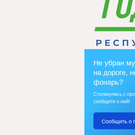
Не убран му
на дороге, н
фонарь?
Столкнулись с пр
сообщите о ней!
Сообщить о 