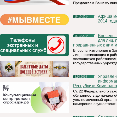
Предлагаем Вашему вни
Афиша мероприятий, которые будут проведены в ноябре
16.10.2014
2014 года
Внесены изменения в Закон РК «О гарантиях и компенсациях
15.10.2014
для лиц,
приравненных к ним м
Внесены изменения в За
лиц, проживающих в райо
являющихся работниками
государственных учрежд
Управление Федеральной службы по надзору в сфере связи,
3.10.2014
информац
Республики Коми нап
Ст. 22 Федерального за
обязанность до начала 
уполномоченный орган п
намерении осуществлять