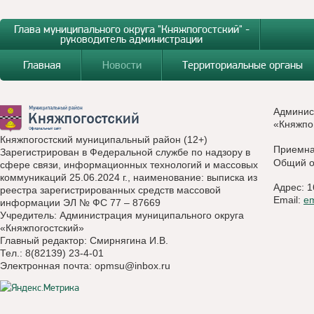
Глава муниципального округа "Княжпогостский" -
руководитель администрации
Главная
Новости
Территориальные органы
Админис
«Княжпо
Княжпогостский муниципальный район (12+)
Приемн
Зарегистрирован в Федеральной службе по надзору в
Общий о
сфере связи, информационных технологий и массовых
коммуникаций 25.06.2024 г., наименование: выписка из
Адрес: 1
реестра зарегистрированных средств массовой
Email:
e
информации ЭЛ № ФС 77 – 87669
Учредитель: Администрация муниципального округа
«Княжпогостский»
Главный редактор: Смирнягина И.В.
Тел.: 8(82139) 23-4-01
Электронная почта:
opmsu@inbox.ru