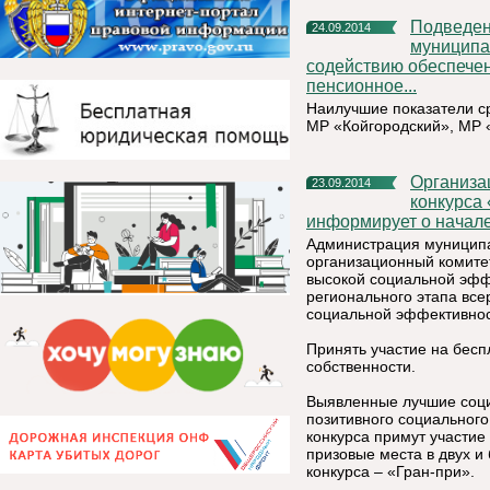
Подведены промежуточные итоги конкурса «Лучшее
24.09.2014
муниципа
содействию обеспечен
пенсионное...
Наилучшие показатели с
МР «Койгородский», МР 
Организационный комитет по проведению республиканского
23.09.2014
конкурса
информирует о начале
Администрация муниципал
организационный комите
высокой социальной эфф
регионального этапа все
социальной эффективнос
Принять участие на бесп
собственности.
Выявленные лучшие соци
позитивного социальног
конкурса примут участие
призовые места в двух 
конкурса – «Гран-при».