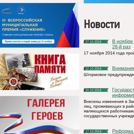
Новости
В ноябре Совет МР "Княжпогостский" 4 созыва соберётся в
27.10.2014
28-й раз
17 ноября 2014 года про
Внимани
22.10.2014
Штормовое предупрежде
Государственная инспекция труда в Республике Коми
20.10.2014
информир
Внесены изменения в За
лиц, проживающих в райо
являющихся работниками
государственных учрежд
Реформа
17.10.2014