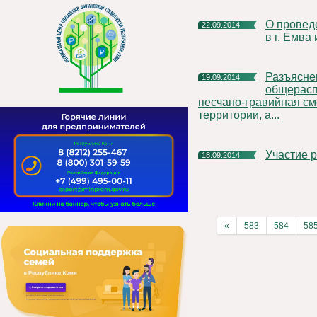
О проведении Всероссийского Дня бега «Кросс Наций 2014»
22.09.2014
в г. Емва
Разъяснение порядка использования
19.09.2014
общерасп
песчано-гравийная см
территории, а...
Участие
18.09.2014
«
583
584
58