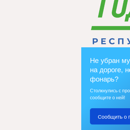
Не убран му
на дороге, н
фонарь?
Столкнулись с пр
сообщите о ней!
Сообщить о 