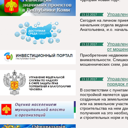
Управлен
13.12.2017
Сегодня на личном прие
начальник отдела веден
Анатольевна, и.о. начал
Управление Росреестра по Республике Коми: как уберечься
13.12.2017
от мошен
Приобретение недвижимо
внимательности. Слишко
мошеннических схем, рас
Управление Росреестра по Республике Коми: понятие и
13.12.2017
порядок 
В соответствии с пункта
постройкой является зда
созданные на земельном 
или на земельном участк
строительства на нем да
получения на это необх
и строительных норм и п