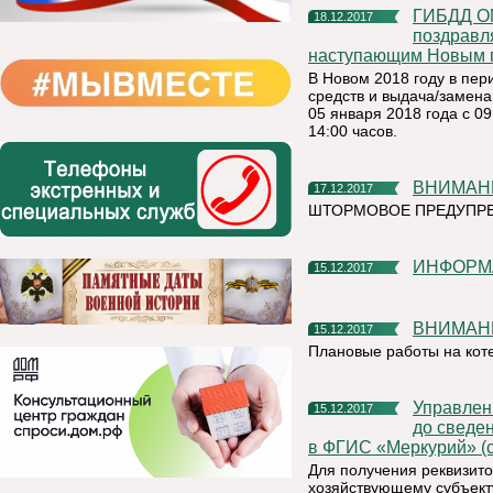
ГИБДД ОМВД России по Княжпогостскому району
18.12.2017
поздравл
наступающим Новым г
В Новом 2018 году в пер
средств и выдача/замена
05 января 2018 года с 0
14:00 часов.
ВНИМАНИ
17.12.2017
ШТОРМОВОЕ ПРЕДУПР
ИНФОРМ
15.12.2017
ВНИМАН
15.12.2017
Плановые работы на кот
Управление Россельхознадзора по Республике Коми доводит
15.12.2017
до сведе
в ФГИС «Меркурий» (с
Для получения реквизито
хозяйствующему субъекту