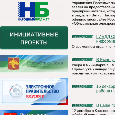
Управления Россельхозна
заявки на предоставлени
предпринимателей, кото
в разделе «Ветис. Паспо
официальном сайте Росс
«Обязательная электрон
ГИБДД ОМВД России по Княжпогостскому району
15.12.2017
информи
О временном ограничени
В Емве 
15.12.2017
Вчера в мини-парке г. Е
Однако уже к вечеру со
поводу лесной «красави
16 декабря состоится открытый турнир Княжпогостского
14.12.2017
района п
В Емве 
13.12.2017
12 декабря в Княжпогос
«Добрый новый год».