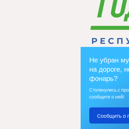
Не убран му
на дороге, н
фонарь?
Столкнулись с пр
сообщите о ней!
Сообщить о 