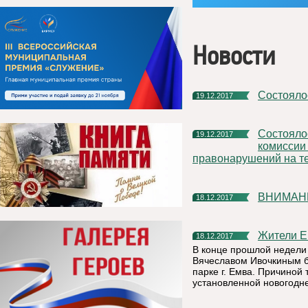
Новости
Состоял
19.12.2017
Состоялось очередное заседание межведомственной
19.12.2017
комиссии
правонарушений на т
ВНИМАН
18.12.2017
Жители 
18.12.2017
В конце прошлой недели
Вячеславом Ивочкиным б
парке г. Емва. Причиной
установленной новогодн