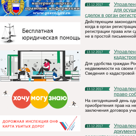
Управление Росреестра по Республике Коми: в каком случае
13.12.2017
для осущ
сделок в орган регист
Действующим законодате
когда в орган регистрац
регистрации права или 
не в простой письменной
Управление Росреестра по Республике Коми: как узнать
13.12.2017
кадастро
Для удобства граждан Ро
недвижимости на своем 
Сведения о кадастровой
Управление Росреестра по Республике Коми: как оформить
13.12.2017
право соб
На сегодняшний день од
приобретения прав на не
заключения договора уча
Управление Росреестра по Республике Коми: какие
13.12.2017
документ