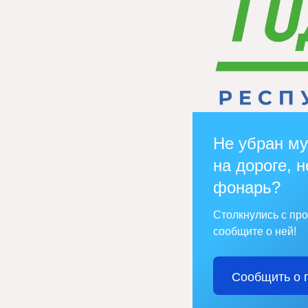
Не убран му
на дороге, н
фонарь?
Столкнулись с пр
сообщите о ней!
Сообщить о 