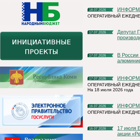
ИНФОР
18.07.2026
ОПЕРАТИВНЫЙ ЕЖЕДНЕ
Депутат Госдумы Мария Бутина познакомилась с
17.07.2026
производ
В России впервые прошли биржевые торги первичным
17.07.2026
алюмини
ИНФОР
17.07.2026
ОПЕРАТИВНЫЙ ЕЖЕДНЕ
На 18 июля 2026 года
ИНФОР
16.07.2026
ОПЕРАТИВНЫЙ ЕЖЕДНЕ
17 июля Емва присоединится к Всероссийской экологической
16.07.2026
акции «Ре