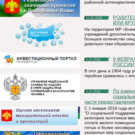
районной антинаркотиче
РОДИТЕЛЯМ И ДЕТЯМ НА ЗАМЕТКУ: ВЫБЕРИ СЕКЦИЮ
10.02.2016
ИЛИ КР
На территории МР «Княж
учреждений дополнитель
большое количество секц
довольно-таки обширное
9 ФЕВРАЛЯ – ПАМЯТНАЯ ДАТА ВОЕННОЙ ИСТОРИИ
9.02.2016
РОССИИ
В этот день в 1904 году
геройски сражались с яп
По изменениям в Закон Республики Коми №55-РЗ «О
4.02.2016
социальн
части предоставления
С 1 января 2016 года вс
"О социальной поддержке
категории льготников в
оплате жилого помещения
пятью и более несовер
указанных мер социальн