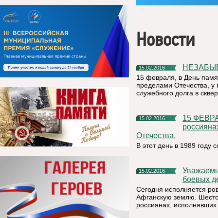
Новости
НЕЗАБ
15.02.2016
15 февраля, в День памя
пределами Отечества, у
служебного долга в скве
15 ФЕВРАЛЯ – ПАМЯТНАЯ ДАТА РОССИИ - День памяти о
15.02.2016
россияна
Отечества.
В этот день в 1989 году
Уважаемые жители Республики Коми! Уважаемые ветераны
15.02.2016
боевых де
Сегодня исполняется ровн
Афганскую землю. Шестой
россиянах, исполнявших