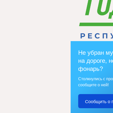
Не убран му
на дороге, н
фонарь?
Столкнулись с пр
сообщите о ней!
Сообщить о 