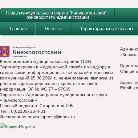
Глава муниципального округа "Княжпогостский" -
руководитель администрации
Главная
Новости
Территориальные органы
Админис
«Княжпо
Княжпогостский муниципальный район (12+)
Приемн
Зарегистрирован в Федеральной службе по надзору в
Общий о
сфере связи, информационных технологий и массовых
коммуникаций 25.06.2024 г., наименование: выписка из
Адрес: 1
реестра зарегистрированных средств массовой
Email:
e
информации ЭЛ № ФС 77 – 87669
Учредитель: Администрация муниципального округа
«Княжпогостский»
Главный редактор: Смирнягина И.В.
Тел.: 8(82139) 23-4-01
Электронная почта:
opmsu@inbox.ru