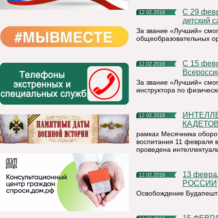
С 29 февраля 2016 года стартует районный конкурс «Лучший
12.02.2016
детский с
За звание «Лучший» смог
общеобразовательных ор
С 15 февраля 2016 года стартует муниципальный этап
12.02.2016
Всероссий
За звание «Лучший» смог
инструктора по физическ
ИНТЕЛЛЕКТУАЛЬНАЯ ИГРА ДЛЯ КНЯЖПОГОСТСКИХ
12.02.2016
КАДЕТО
рамках Месячника оборо
воспитания 11 февраля в
проведена интеллектуаль
13 февраля – ПАМЯТНАЯ ДАТА ВОЕННОЙ ИСТОРИИ
12.02.2016
РОССИИ
Освобождение Будапешт