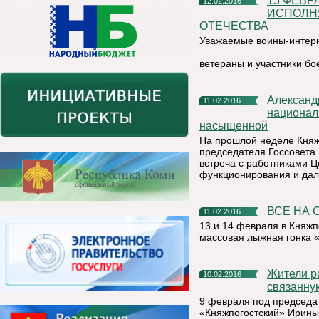
15 ФЕВРАЛЯ - ДЕНЬ ПАМЯТИ О РОССИЯНАХ,
12.02.2016
ИСПОЛН
ОТЕЧЕСТВА
Уважаемые воины-интер
ветераны и участники бо
Александр Макаренко встретился с коллективом Центра
11.02.2016
националь
насыщенной
На прошлой неделе Княж
председателя Госсовета 
встреча с работниками Ц
функционирования и дал
ВСЕ НА 
11.02.2016
13 и 14 февраля в Княжп
массовая лыжная гонка 
Жители района могут анонимно сообщать информацию,
10.02.2016
связанну
9 февраля под председа
«Княжпогостский» Ирины 