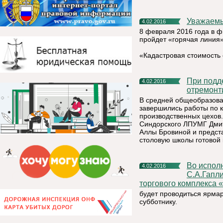
Уважаем
4.02.2016
8 февраля 2016 года в 
пройдет «горячая линия»
«Кадастровая стоимость 
При поддержке ПАО «Газпром» в Синдоре капитально
4.02.2016
отремонт
В средней общеобразова
завершились работы по 
производственных цехов.
Синдорского ЛПУМГ Дмит
Аллы Бровиной и предст
столовую школы готовой 
Во исполнение поручения ВрИО Главы Республики Коми
4.02.2016
С.А.Гапл
торгового комплекса 
будет проводиться ярмар
субботнику.