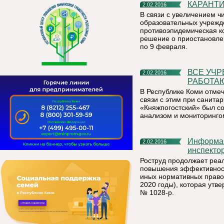
КАРАНТИ
2.02.2016
В связи с увеличением 
образовательных учрежд
противоэпидемическая к
решение о приостановлен
по 9 февраля.
ВСЕ УЧРЕЖДЕНИЯ ОБРАЗОВАТЕЛЬНОЙ СФЕРЫ
2.02.2016
РАБОТА
В Республике Коми отме
связи с этим при санит
«Княжпогостский» был с
анализом и мониторинго
Информация об Интернет-сервисе «Электронный
2.02.2016
инспекто
Роструд продолжает реа
повышения эффективност
иных нормативных правов
2020 годы), которая утв
№ 1028-р.