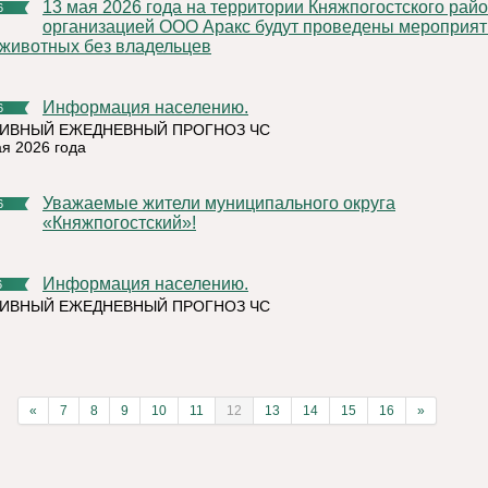
13 мая 2026 года на территории Княжпогостского района,
6
организацией ООО Аракс будут проведены мероприят
 животных без владельцев
Информация населению.
6
ИВНЫЙ ЕЖЕДНЕВНЫЙ ПРОГНОЗ ЧС
ая 2026 года
Уважаемые жители муниципального округа
6
«Княжпогостский»!
Информация населению.
6
ИВНЫЙ ЕЖЕДНЕВНЫЙ ПРОГНОЗ ЧС
«
7
8
9
10
11
12
13
14
15
16
»