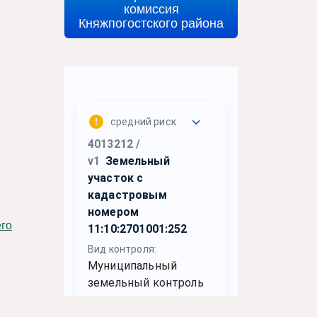
комиссия
Княжпогостского района
его