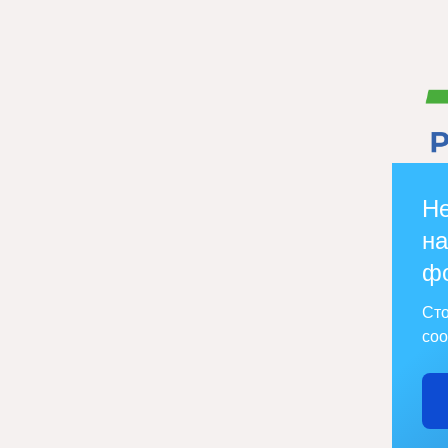
Не
на
ф
Сто
соо