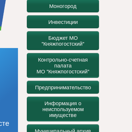
Моногород
Инвестиции
Бюджет МО
"Княжпогостский"
Контрольно-счетная
палата
МО "Княжпогостский"
Предпринимательство
Информация о
неиспользуемом
имуществе
сте
Муниципальный архив