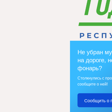
Не убран му
на дороге, н
фонарь?
Столкнулись с пр
сообщите о ней!
Сообщить о 