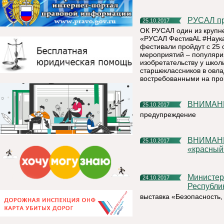
РУСАЛ п
25.10.2017
ОК РУСАЛ один из крупн
«РУСАЛ ФестивАL #Наука
фестивали пройдут с 25 
мероприятий – популяриз
изобретательству у школ
старшеклассников в овл
востребованными на про
ВНИМА
25.10.2017
предупреждение
ВНИМАНИЕ!!! По тренировке Установлен критический
25.10.2017
«красный
Министерство труда, занятости и социальной защиты
24.10.2017
Республи
выставка «Безопасность,