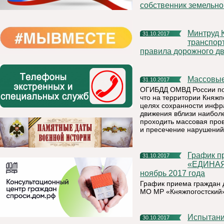
собственник земельног
Минтруд Коми: организации, которые эксплуатируют
31.10.2017
транспор
правила дорожного дв
Массовы
31.10.2017
ОГИБДД ОМВД России по 
что на территории Княжпо
целях сохранности инфр
движения вблизи наибол
проходить массовая про
и пресечение нарушений
График приема граждан депутатской группой Партии
31.10.2017
«ЕДИНАЯ
ноябрь 2017 года
График приема граждан
МО МР «Княжпогостский»
Испытан
30.10.2017