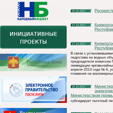
Росреест
30.10.2017
Княжпогостский участок ФКУ «Центр ГИМС МЧС России по
27.10.2017
Республи
Княжпогостский участок ФКУ «Центр ГИМС МЧС России по
27.10.2017
Республи
В связи с установившим
ледостава на водных объ
председателя комиссии 
ликвидации чрезвычайны
апреля 2013 года № 6, у
плавания на маломерных 
Министерство промышленности, природных ресурсов,
26.10.2017
энергетик
Министерством промы
субсидирует льготный ли