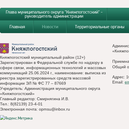
Глава муниципального округа "Княжпогостский" -
руководитель администрации
Главная
Новости
Территориальные органы
Админис
«Княжпо
Княжпогостский муниципальный район (12+)
Приемн
Зарегистрирован в Федеральной службе по надзору в
Общий о
сфере связи, информационных технологий и массовых
коммуникаций 25.06.2024 г., наименование: выписка из
Адрес: 1
реестра зарегистрированных средств массовой
Email:
e
информации ЭЛ № ФС 77 – 87669
Учредитель: Администрация муниципального округа
«Княжпогостский»
Главный редактор: Смирнягина И.В.
Тел.: 8(82139) 23-4-01
Электронная почта:
opmsu@inbox.ru