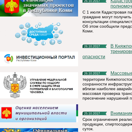
Кадастровая палата по Республике Коми расширяет свои
26.10.2017
полномоч
С 1 июля Кадастровая па
граждане могут получить
консультации специалис
Об этом сообщили предс
Коми.
В Княжпогостском районе проведена командно – штабная
26.10.2017
трениров
опасности
Массовы
26.10.2017
территории Княжпогостско
сохранности инфраструк
вблизи наиболее аварий
массовая проверка тран
пресечение нарушений п
Внимани
25.10.2017
Срок ограничения реали
продукции, спиртосодер
суток.