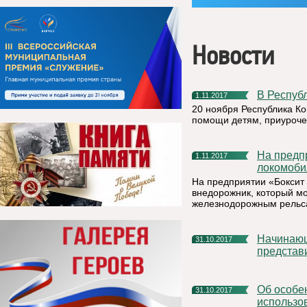
Новости
В Респу
1.11.2017
20 ноября Республика К
помощи детям, приуроче
На предприятии РУСАЛа в республике Коми появился
1.11.2017
локомоби
На предприятии «Бокси
внедорожник, который мо
железнодорожным рельс
Начинающие предприниматели прошли обучение и
31.10.2017
представ
Об особенностях и порядке изменения вида разрешенного
31.10.2017
использов