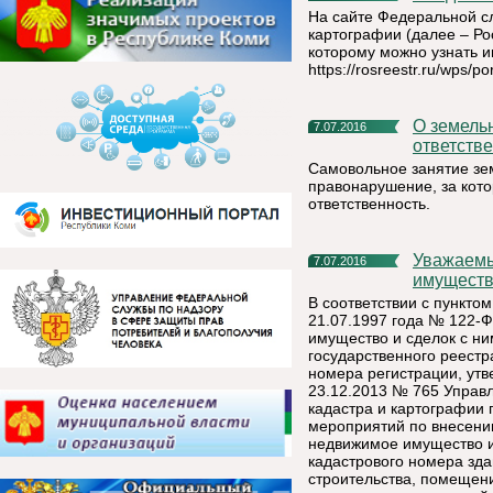
На сайте Федеральной сл
картографии (далее – Ро
которому можно узнать 
https://rosreestr.ru/wps
О земельных правонарушениях и административной
7.07.2016
ответств
Самовольное занятие зе
правонарушение, за кото
ответственность.
Уважаемые правообладатели объектов недвижимого
7.07.2016
имуществ
В соответствии с пунктом
21.07.1997 года № 122-
имущество и сделок с ни
государственного реестр
номера регистрации, ут
23.12.2013 № 765 Управ
кадастра и картографии 
мероприятий по внесени
недвижимое имущество и 
кадастрового номера зд
строительства, помещени