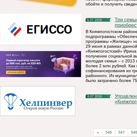
обойти и получить сведе
Три семьи Княжпогостского района получили возможность
5.07.2016
приобрес
В Княжпогостском район
подпрограммы «Обеспеч
программы «Жилище» на
29 июня в рамках данно
«Княжпогостский» Ирина
получение социальной вы
молодая семья – с 2013
более 2 млн рублей. Как
софинансирования из тр
районного. Из муниципа
было затрачено более 75
Управление образования администрации МР
4.07.2016
«Княжпог
«
546
547
54