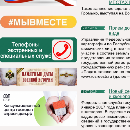
МЕСТАХ
Такое заявление сделал 
Громыко, выступая на В
Прием документов на регистрацию прав в электронном
7.07.2016
виде
Управление Федеральной
картографии по Республи
физических лиц, в том ч
участки в составе земел
представления заявлени
государственной регистр
государственную регистр
«Подать заявление на го
www.rosreestr.ru (далее 
Новый сервис Росреестра «Личный кабинет кадастрового
7.07.2016
инженер
Федеральная служба госу
январе 2017 года планир
инженера». Внедрение с
кадастровых инженеров 
сведений в государствен
уровень защищенности п