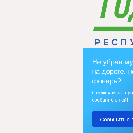
Не убран му
на дороге, н
фонарь?
Столкнулись с пр
сообщите о ней!
Сообщить о 