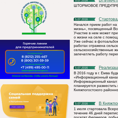
ВНИМАН
5.07.2016
ШТОРМОВОЕ ПРЕДУПРЕ
Стартов
5.07.2016
Начался прием работ на
жизнь», посвященный Вс
Участие в нем может при
о жизни на селе с помо
Уже сейчас в фотоальбом
работах отражена сельск
сельскохозяйственные ж
запечатлеть работу пере
Реализа
5.07.2016
В 2016 году в г. Емва б
«Информационный канал 
Информационный канал п
планируется разместить
Княжпогостского районно
В Княжп
5.07.2016
1 июля стартовала Всеро
течение 46 дней перепис
посетят фермеров, побыв