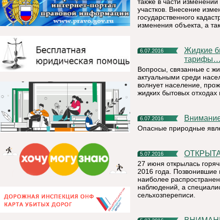
также в части изменений
участков. Внесение изм
государственного кадаст
изменения объекта, а та
Жидкие бытовые отходы: реальная картина, низкие
6.07.2016
тарифы
Вопросы, связанные с ж
актуальными среди насел
волнует население, прож
жидких бытовых отходах 
Внимани
6.07.2016
Опасные природные явле
ОТКРЫТ
5.07.2016
27 июня открылась горя
2016 года. Позвонившие 
наиболее распространен
наблюдений, а специалис
сельхозпереписи.