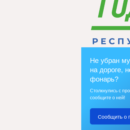
Не убран му
на дороге, н
фонарь?
Столкнулись с пр
сообщите о ней!
Сообщить о 