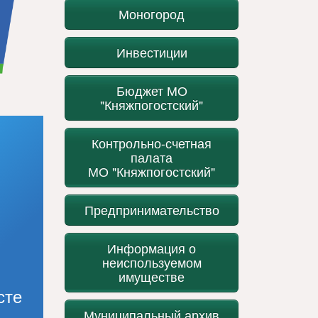
Моногород
Инвестиции
Бюджет МО
"Княжпогостский"
Контрольно-счетная
палата
МО "Княжпогостский"
Предпринимательство
Информация о
неиспользуемом
имуществе
сте
Муниципальный архив