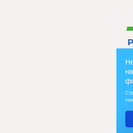
Не
на
ф
Сто
соо