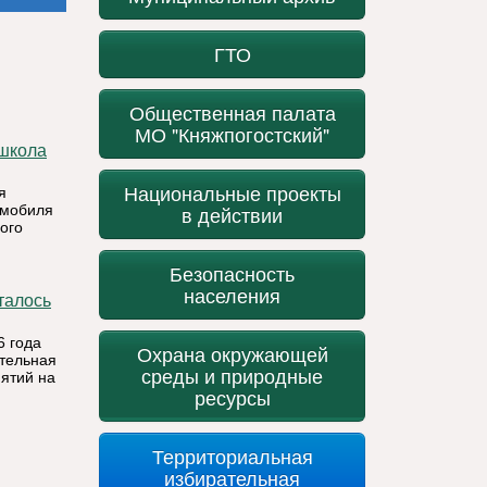
ГТО
Общественная палата
МО "Княжпогостский"
Национальные проекты
я
омобиля
в действии
ого
Безопасность
населения
6 года
Охрана окружающей
ительная
среды и природные
ятий на
ресурсы
Территориальная
избирательная