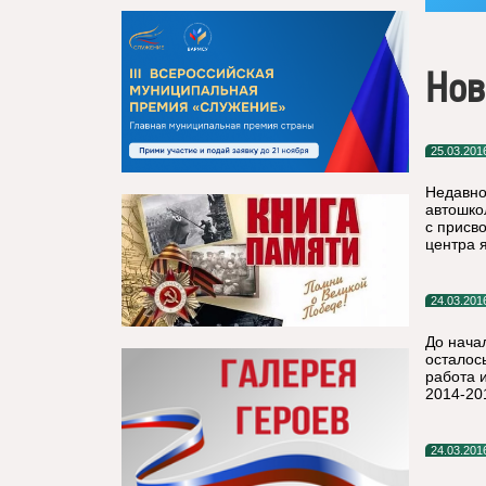
Нов
25.03.201
Недавно
автошко
с присв
центра 
24.03.201
До нача
осталос
работа 
2014-20
24.03.201