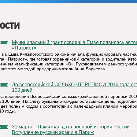
ости
Муниципальный грант освоен: в Емве появилась автошкола
6
«Патриот»
 в г. Емва Княжпогостского района начала функционировать частна
ла «Патриот», где готовят охранников 4 категории и водителей авт
оением квалификации категории «В». Руководителем данного учебн
является молодой предприниматель Анна Борисова.
До всероссийской СЕЛЬХОЗПЕРЕПИСИ 2016 года осталось
6
100 дней
ла проведения Всероссийской сельскохозяйственной переписи 201
ь 100 дней. На счету буквально каждый оставшийся день, подготов
идет полным ходом в соответствии с Календарным планом меропри
18 годы.
31 марта – Памятная дата военной истории России –
6
Вступление русской армии в Париж