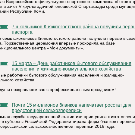
ля Всероссийского физкультурно-спортивного комплекса «Готов к т
» в зачет V круглогодичной юношеской Спартакиады среди муниц
аний Республики Коми.
7 школьников Княжпогостского района получили первые
6
паспорта
а семь школьников Княжпогостского района получили первые в сво
а. Торжественная церемония впервые проходила на базе
нкционального центра «Мои документы».
15 марта – День работников бытового обслуживания
6
населения и жилищно-коммунального хозяйства
ые работники бытового обслуживания населения и жилищно-
льного хозяйства!
 души поздравляем вас с профессиональным праздником!
Почти 15 миллионов бланков напечатает росстат для
6
предстоящей сельхозпереписи
ьная служба государственной статистики приступила к изготовлен
е в субъекты Российской Федерации тиража форм бланков перепис
Всероссийской сельскохозяйственной переписи 2016 года.