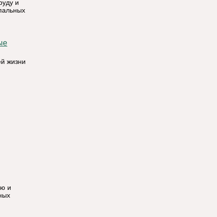
руду и
ипальных
ей жизни
ию и
ных