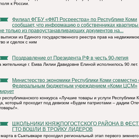
поля к России.
Филиал ФГБУ «ФКП Росреестра» по Республике Коми
6
сообщает, что информацию о собственниках квартир
не только из правоустанавливающих документов на...
из выписки из Единого государственного реестра прав на недвижимо
во и сделок с ним
Поздравление от Президента РФ в честь 90-летия
6
а жительнице г. Емва Лилии Давидовне Елиной исполнилось 90 лет.
Министерство экономики Республики Коми совместно с
6
Федеральным бюджетным учреждением «Коми ЦСМ»
ирует
е республиканского конкурса «Лучшие товары и услуги Республики 
да, который проходит под девизом «Будем патриотами – дадим Оте
товары!».
ШКОЛЬНИКИ КНЯЖПОГОСТСКОГО РАЙОНА В ФЕСТИВАЛЕ
6
ГТО ВОШЛИ В ТРОЙКУ ЛИДЕРОВ
5 марта в Сыктывкаре проходил региональный этап первого зимнего