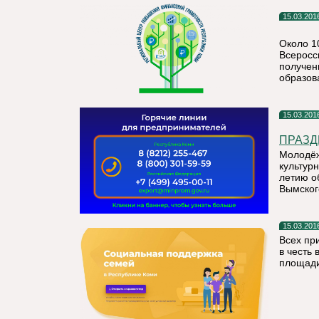
15.03.201
Около 1
Всеросс
получен
образов
15.03.201
ПРАЗД
Молодёж
культур
летию о
Вымског
15.03.201
Всех пр
в честь
площади