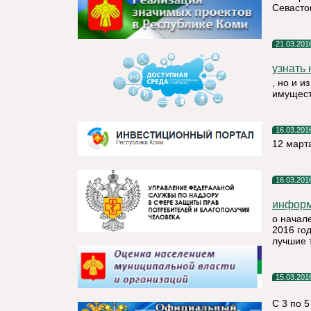
Севасто
21.03.201
узнать 
, но и 
имущест
16.03.201
12 март
16.03.201
информ
о начал
2016 го
лучшие 
15.03.201
С 3 по 