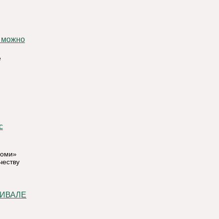
ы можно
е
Коми»
честву