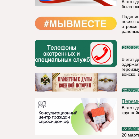
В этот д
была ос
Падение
после т
отрекся
раненым
24.03.201
В этот 
одержал
героизм
войско, 
22.03.201
Перем
В этот 
крупней
22.03.201
20 март