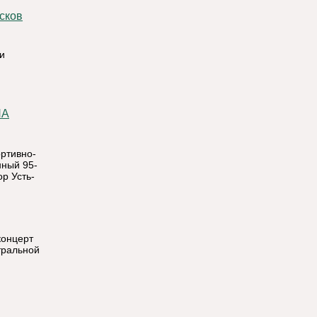
и
ртивно-
нный 95-
р Усть-
концерт
тральной