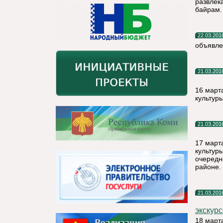
развлек
байрам.
22.03.201
объявле
21.03.201
16 март
культур
21.03.201
17 март
культур
очередн
районе.
21.03.201
экскур
18 март