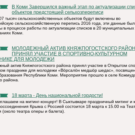
В Коми Завершился важный этап по актуализации списков
6
объектов предстоящей сельхозпереписи
07 тысяч сельскохозяйственных объектов будут включены во
ийскую сельскохозяйственную перепись 2016 года, эти данные был
ы в процессе работы по актуализации списков в 20 муниципальных
аниях Коми.
МОЛОДЕЖНЫЙ АКТИВ КНЯЖПОГОСТСКОГО РАЙОНА
6
ПРИНЯЛ УЧАСТИЕ В СПОРТИВНО-КУЛЬТУРНОМ
НИКЕ ДЛЯ МОЛОДЕЖИ
ный актив Княжпогостского района принял участие в Открытом спо
ном празднике для молодежи «Вöрсалöн медшöр шедас», посвяще
бразования Республики Коми. Мероприятие прошло в селе Кожмудо
о района.
18 марта - День национальной гордости!
6
иглашаем на митинг-концерт! В Сыктывкаре праздничный митинг и 
 воссоединения Крыма с Россией состоится 18 марта к 15.00 на Теа
 (около театра оперы и балета).