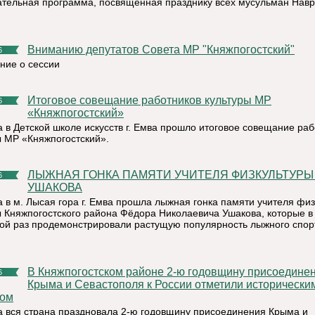
ательная программа, посвящённая празднику всех мусульман Навр
Вниманию депутатов Совета МР "Княжпогостский"
6
ние о сессии
Итоговое совещание работников культуры МР
6
«Княжпогостский»
а в Детской школе искусств г. Емва прошло итоговое совещание ра
ы МР «Княжпогостский».
ЛЫЖНАЯ ГОНКА ПАМЯТИ УЧИТЕЛЯ ФИЗКУЛЬТУРЫ Ф. Н.
6
УШАКОВА
а в м. Лысая гора г. Емва прошла лыжная гонка памяти учителя фи
ы Княжпогостского района Фёдора Николаевича Ушакова, которые в
ой раз продемонстрировали растущую популярность лыжного спор
В Княжпогостском районе 2-ю годовщину присоединения
6
Крыма и Севастополя к России отметили исторически
сом
а вся страна праздновала 2-ю годовщину присоединения Крыма и