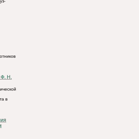
уз-
ботников
зической
та в
м