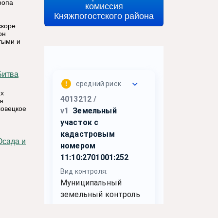
ропа
комиссия
Княжпогостского района
скоре
он
тыми и
ах
я
ловецкое