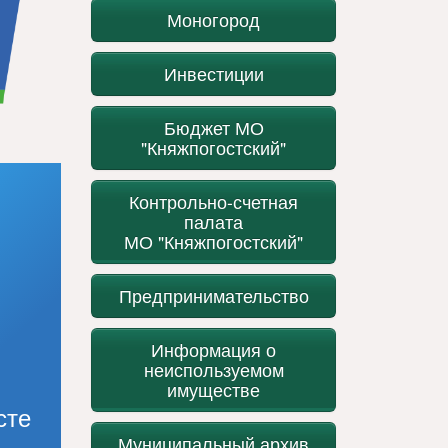
Моногород
Инвестиции
Бюджет МО
"Княжпогостский"
Контрольно-счетная
палата
МО "Княжпогостский"
Предпринимательство
Информация о
неиспользуемом
имуществе
сте
Муниципальный архив