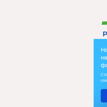
Не
на
ф
Сто
соо