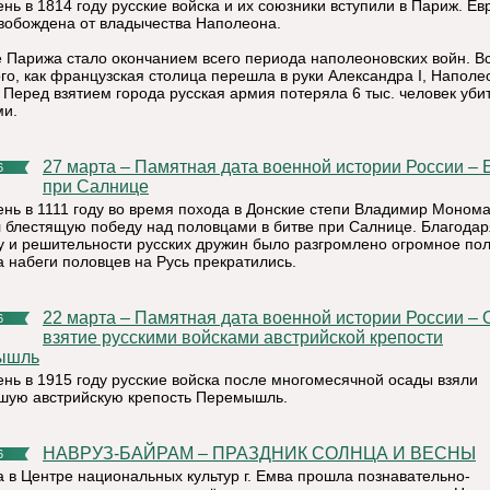
ень в 1814 году русские войска и их союзники вступили в Париж. Ев
вобождена от владычества Наполеона.
 Парижа стало окончанием всего периода наполеоновских войн. В
ого, как французская столица перешла в руки Александра I, Наполе
. Перед взятием города русская армия потеряла 6 тыс. человек уби
и.
27 марта – Памятная дата военной истории России – Битва
6
при Салнице
день в 1111 году во время похода в Донские степи Владимир Моном
 блестящую победу над половцами в битве при Салнице. Благодар
у и решительности русских дружин было разгромлено огромное по
а набеги половцев на Русь прекратились.
22 марта – Памятная дата военной истории России – Осада и
6
взятие русскими войсками австрийской крепости
ышль
день в 1915 году русские войска после многомесячной осады взяли
шую австрийскую крепость Перемышль.
НАВРУЗ-БАЙРАМ – ПРАЗДНИК СОЛНЦА И ВЕСНЫ
6
а в Центре национальных культур г. Емва прошла познавательно-