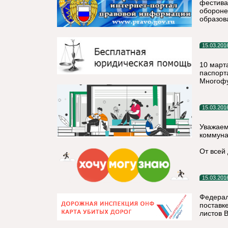
фестива
обороне
образов
15.03.201
10 март
паспорт
Многофу
15.03.201
Уважаем
коммуна
От всей
15.03.201
Федерал
поставк
листов 