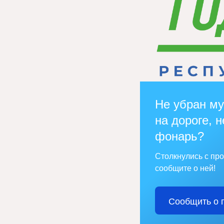
Не убран му
на дороге, н
фонарь?
Столкнулись с пр
сообщите о ней!
Сообщить о 