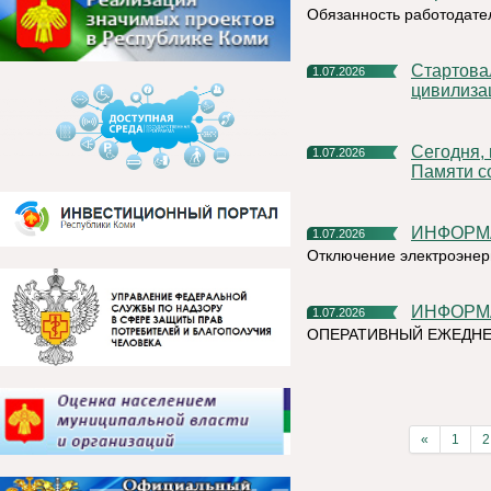
Обязанность работодате
Стартовал X Международный фотоконкурс «Русская
1.07.2026
цивилиза
Сегодня, в День ветеранов боевых действий, в Сквере
1.07.2026
Памяти с
ИНФОР
1.07.2026
Отключение электроэнер
ИНФОР
1.07.2026
ОПЕРАТИВНЫЙ ЕЖЕДНЕ
«
1
2