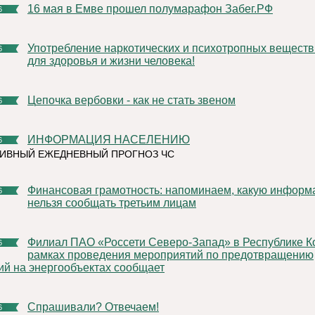
16 мая в Емве прошел полумарафон Забег.РФ
6
Употребление наркотических и психотропных веществ опасно
6
для здоровья и жизни человека!
Цепочка вербовки - как не стать звеном
6
ИНФОРМАЦИЯ НАСЕЛЕНИЮ
6
ИВНЫЙ ЕЖЕДНЕВНЫЙ ПРОГНОЗ ЧС
Финансовая грамотность: напоминаем, какую информацию
6
нельзя сообщать третьим лицам
Филиал ПАО «Россети Северо-Запад» в Республике Коми в
6
рамках проведения мероприятий по предотвращению
ий на энергообъектах сообщает
Спрашивали? Отвечаем!
6