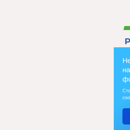
Не
на
ф
Сто
соо