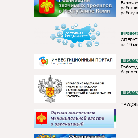
Включае
работни
работу 
18.05.202
ОПЕРАТ
на 19 м
18.05.202
Работод
беремен
18.05.202
ТРУДОВ