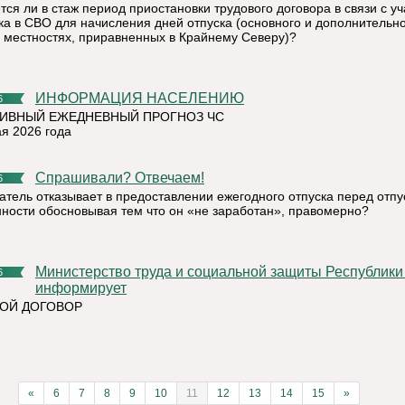
тся ли в стаж период приостановки трудового договора в связи с у
ка в СВО для начисления дней отпуска (основного и дополнительно
в местностях, приравненных в Крайнему Северу)?
ИНФОРМАЦИЯ НАСЕЛЕНИЮ
6
ИВНЫЙ ЕЖЕДНЕВНЫЙ ПРОГНОЗ ЧС
ая 2026 года
Спрашивали? Отвечаем!
6
атель отказывает в предоставлении ежегодного отпуска перед отпу
ности обосновывая тем что он «не заработан», правомерно?
Министерство труда и социальной защиты Республики Коми
6
информирует
ОЙ ДОГОВОР
«
6
7
8
9
10
11
12
13
14
15
»