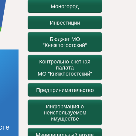
Моногород
Инвестиции
Бюджет МО
"Княжпогостский"
Контрольно-счетная
палата
МО "Княжпогостский"
Предпринимательство
Информация о
неиспользуемом
имуществе
сте
Муниципальный архив