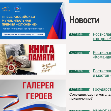
Новости
Ростислав Гольдштейн: «Подготовка к зиме – на строжайшем
7.07.2026
контроле!
Ростислав Гольдштейн предложил расширить проект
7.07.2026
«Команда
Ростислав Гольдштейн: «Строительство больниц, школ, дорог
7.07.2026
и мостов
Государс
7.07.2026
Сотрудник едет в команд
привлечение?