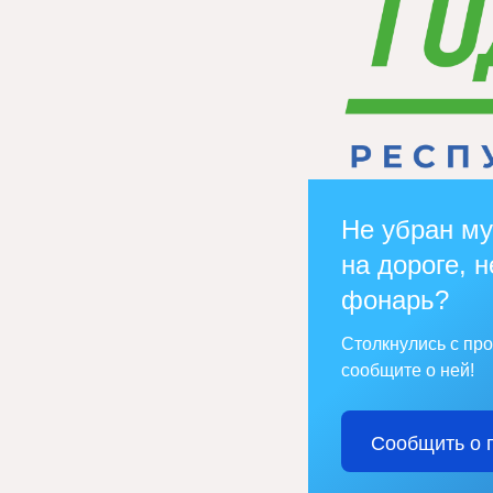
Не убран му
на дороге, н
фонарь?
Столкнулись с пр
сообщите о ней!
Сообщить о 