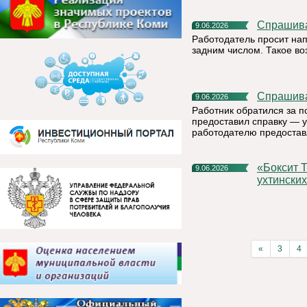
Спрашив
9.06.2026
Работодатель просит на
задним числом. Такое в
Спрашив
9.06.2026
Работник обратился за п
предоставил справку — у
работодателю предостав
«Боксит Тимана» компании РУСАЛ организовал пленэр для
9.06.2026
ухтински
«
3
4