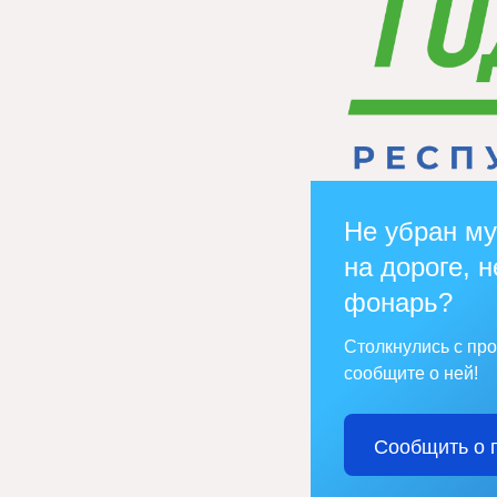
Не убран му
на дороге, н
фонарь?
Столкнулись с пр
сообщите о ней!
Сообщить о 