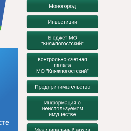
Моногород
Инвестиции
Бюджет МО
"Княжпогостский"
Контрольно-счетная
палата
МО "Княжпогостский"
Предпринимательство
Информация о
неиспользуемом
имуществе
сте
Муниципальный архив