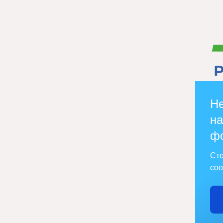
Не
на
ф
Сто
соо