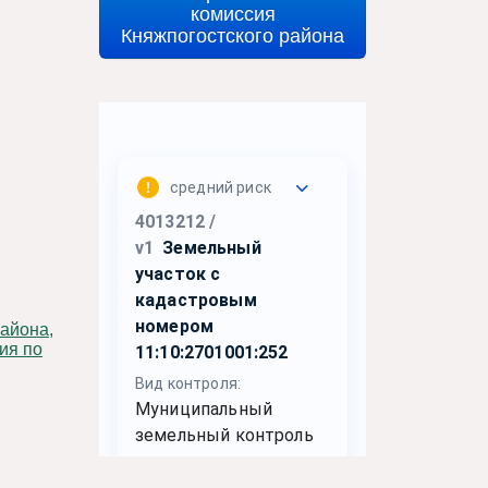
комиссия
Княжпогостского района
ия по