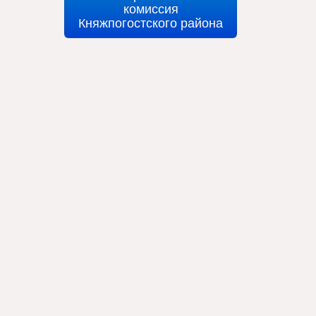
комиссия
Княжпогостского района