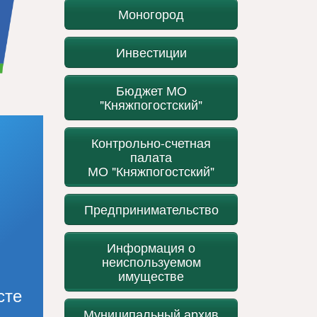
Моногород
Инвестиции
Бюджет МО
"Княжпогостский"
Контрольно-счетная
палата
МО "Княжпогостский"
Предпринимательство
Информация о
неиспользуемом
имуществе
сте
Муниципальный архив