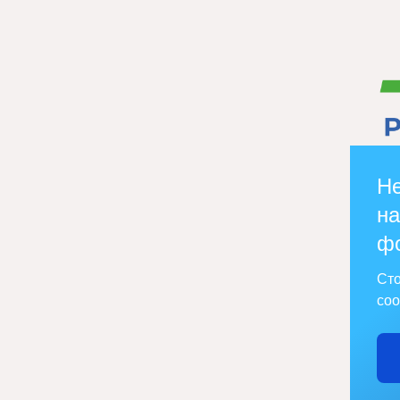
Не
на
ф
Сто
соо