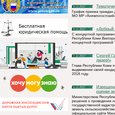
Тематич
8.12.2017
График приема граждан
МО МР «Княжпогостский» 
«Добры
8.12.2017
С концертной программой
Республики Коми Виктори
концертной программой "
Сергей Гапликов: «Владимир Путин – наш национальный
7.12.2017
лидер!»
Глава Республики Коми 
выдвижении своей канди
2018 году.
Извещение о проведении государственной кадастровой
6.12.2017
оценки зе
Министерством Республи
решение о проведении на
государственной кадастр
земель сельскохозяйств
официальном сайте Мини