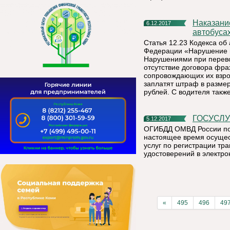
Наказание за нарушения правил перевозки детей в
6.12.2017
автобуса
Статья 12.23 Кодекса о
Федерации «Нарушение 
Нарушениями при перевоз
отсутствие договора фра
сопровождающих их взрос
заплатят штраф в размер
рублей. С водителя такж
ГОСУСЛ
5.12.2017
ОГИБДД ОМВД России по 
настоящее время осущес
услуг по регистрации тр
удостоверений в электро
«
495
496
49