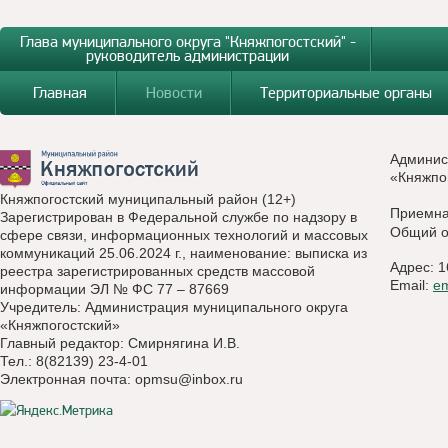
Глава муниципального округа "Княжпогостский" -
руководитель администрации
Главная
Новости
Территориальные органы
Админис
«Княжпо
Княжпогостский муниципальный район (12+)
Приемн
Зарегистрирован в Федеральной службе по надзору в
Общий о
сфере связи, информационных технологий и массовых
коммуникаций 25.06.2024 г., наименование: выписка из
Адрес: 1
реестра зарегистрированных средств массовой
Email:
e
информации ЭЛ № ФС 77 – 87669
Учредитель: Администрация муниципального округа
«Княжпогостский»
Главный редактор: Смирнягина И.В.
Тел.: 8(82139) 23-4-01
Электронная почта:
opmsu@inbox.ru