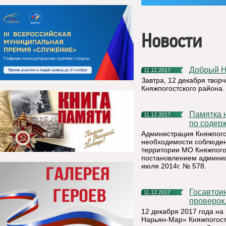
Новости
Добрый 
11.12.2017
Завтра, 12 декабря творч
Княжпогостского района.
Памятка населению Княжпогостского муниципального района
11.12.2017
по содер
Администрация Княжпого
необходимости соблюден
территории МО Княжпого
постановлением админис
июля 2014г. № 578.
Госавтоинспекторы проверят водителей во время массовых
11.12.2017
проверок
12 декабря 2017 года на
Нарьян-Мар» Княжпогост