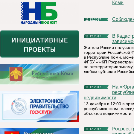
Коми
Соблюде
11.12.2017
В Кадастровой палате можно подать заявление на учет вне
11.12.2017
зависимо
Жители России получили
территории Российской 
в Республике Коми, мож
ФГБУ «ФКП Росреестра» 
по экстерриториальному
любом субъекте Российс
На «Юргане» расскажут и ответят на вопросы жителей
11.12.2017
республи
недвижимости
13 декабря в 12:00 в п
республиканском телеви
объектов недвижимости.
Росреестр разъясняет: как поставить на кадастровый учет
11.12.2017