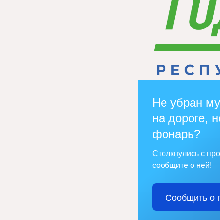
Не убран му
на дороге, н
фонарь?
Столкнулись с пр
сообщите о ней!
Сообщить о 