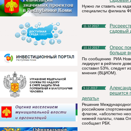
садовый 
Нужно ли ставить на кад
специалисты филиала ФГ
Росреестр разъясняет: как поставить на кадастровый учет
11.12.2017
садовый 
Опрос показал, кому из политиков россияне доверяют
10.12.2017
больше в
По сообщению РИА Новос
лидирует в рейтинге дов
составил 53%, следует и
мнения (ВЦИОМ).
Александр Жуков: «Нужно поддержать и тех спортсменов, кто
9.12.2017
решится п
делать»
Решение Международного
российским спортсменам
флагом, «абсолютно несп
нижней палаты, глава Ол
сообщает РБК.