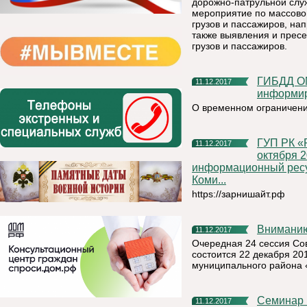
дорожно-патрульной слу
мероприятие по массово
грузов и пассажиров, н
также выявления и прес
грузов и пассажиров.
ГИБДД ОМВД России по Княжпогостскому району
11.12.2017
информи
О временном ограничени
ГУП РК «РП «Бизнес - Инкубатор» информирует, что с
11.12.2017
октября 2
информационный ресу
Коми...
https://зарнишайт.рф
Внимани
11.12.2017
Очередная 24 сессия Со
состоится 22 декабря 20
муниципального района 
Семинар в с. Серегово Княжпогосткий район Республика
11.12.2017