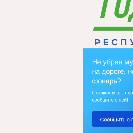
Не убран му
на дороге, н
фонарь?
Столкнулись с пр
сообщите о ней!
Сообщить о 