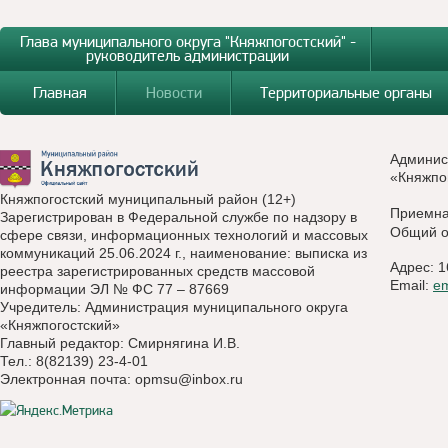
Глава муниципального округа "Княжпогостский" -
руководитель администрации
Главная
Новости
Территориальные органы
Админис
«Княжпо
Княжпогостский муниципальный район (12+)
Приемн
Зарегистрирован в Федеральной службе по надзору в
Общий о
сфере связи, информационных технологий и массовых
коммуникаций 25.06.2024 г., наименование: выписка из
Адрес: 1
реестра зарегистрированных средств массовой
Email:
e
информации ЭЛ № ФС 77 – 87669
Учредитель: Администрация муниципального округа
«Княжпогостский»
Главный редактор: Смирнягина И.В.
Тел.: 8(82139) 23-4-01
Электронная почта:
opmsu@inbox.ru