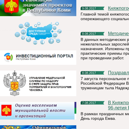
Княжпог
9.08.2017
Главной темой княжпогос
опережающего социально
Методич
8.08.2017
В данных методических 
нежелательных зарослей
назначения. Изложены п
практические приемы пр
при проведении работ.
Поздрав
8.08.2017
7 августа персональное 
Российской Федерации В
труженицам тыла Надежд
В Княжпогостском районе 13 августа пройдет празднование
7.08.2017
96-летия 
В рамках праздничных ме
День города Емва.