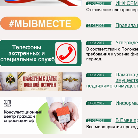
ИНФОР
15.08.2017
Отключение электроэнерг
Правила
15.08.2017
Утвержд
14.08.2017
В соответствии с Полож
требования к уровню физ
период.
Памятка для владельцев заложенных объектов недвижимого
14.08.2017
имуществ
недвижимого имущес
Информа
14.08.2017
В Емве 
13.08.2017
Все мероприятия проходя