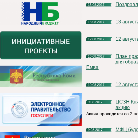
Поздрав
13.08.2017
13 авгус
13.08.2017
12 авгус
12.08.2017
План праздничных мероприятий, посвященных 96-летию со
10.08.2017
дня обра
Емва
12 авгус
10.08.2017
ЦСЗН Княжпогостского района проводит благотворительную
9.08.2017
акцию
Акция проводится со 2 по
МФЦ буд
9.08.2017