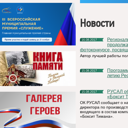
Новости
Региональное отделение партии «Единая Россия»
16.08.2017
продолжае
фотоконкурсе, посвя
Автор лучшей работы пол
Программа праздничных мероприятий, посвященных 96-
15.08.2017
летию Рес
РУСАЛ объявляет о кадровом изменении на предприятии
15.08.2017
«Боксит 
ОК РУСАЛ сообщает о на
директора по производст
входящего в состав ком
«Боксит Тимана».