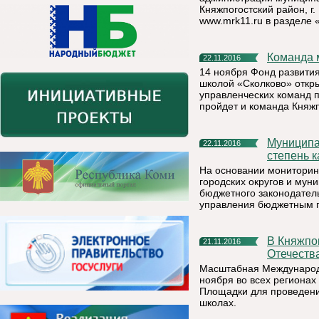
Княжпогостский район, г. 
www.mrk11.ru в разделе
Команда
22.11.2016
14 ноября Фонд развити
школой «Сколково» откр
управленческих команд 
пройдет и команда Княжп
Муниципальному району «Княжпогостский» присвоена I
22.11.2016
степень 
На основании монитори
городских округов и мун
бюджетного законодатель
управления бюджетным п
В Княжпогостском районе напишут Тест по истории
21.11.2016
Отечеств
Масштабная Международн
ноября во всех регионах
Площадки для проведения
школах.