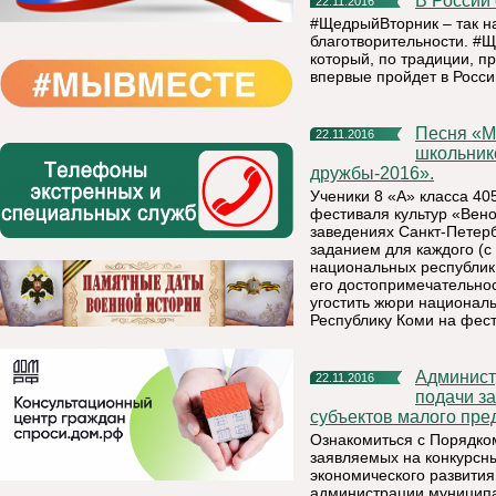
В Росси
22.11.2016
#ЩедрыйВторник – так н
благотворительности. #Щ
который, по традиции, пр
впервые пройдет в Росси
Песня «Марья моль» в исполнении Санкт-Петербургских
22.11.2016
школьник
дружбы-2016».
Ученики 8 «А» класса 40
фестиваля культур «Вено
заведениях Санкт-Петерб
заданием для каждого (с
национальных республик 
его достопримечательнос
угостить жюри национал
Республику Коми на фест
Администрация МР «Княжпогостский» сообщает, что срок
22.11.2016
подачи за
субъектов малого пре
Ознакомиться с Порядком
заявляемых на конкурсны
экономического развития
администрации муниципа