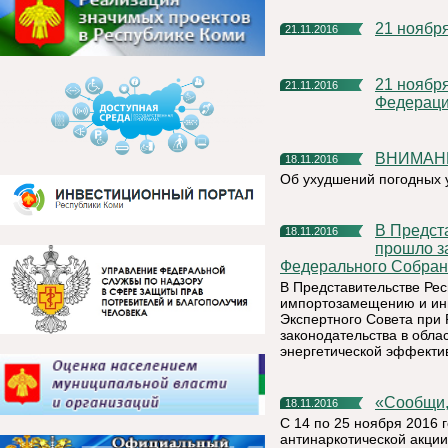
21 ноябр
21.11.2016
21 ноября – День работников налоговых органов Российской
21.11.2016
Федерац
ВНИМАН
18.11.2016
Об ухудшений погодных 
В Представительстве Республики Коми в Санкт-Петербурге
18.11.2016
прошло з
Федерального Собран
В Представительстве Рес
импортозамещению и инн
Экспертного Совета при 
законодательства в обла
энергетической эффекти
«Сообщ
18.11.2016
С 14 по 25 ноября 2016 
антинаркотической акции