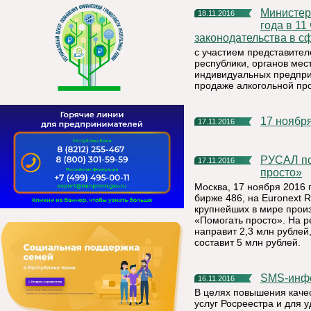
Министерство экономики Республики Коми 29 ноября 2016
18.11.2016
года в 1
законодательства в с
с участием представите
республики, органов мес
индивидуальных предпри
продаже алкогольной про
17 нояб
17.11.2016
РУСАЛ подвел итоги грантового конкурса «Помогать
17.11.2016
просто»
Москва, 17 ноября 2016 
бирже 486, на Euronext
крупнейших в мире произ
«Помогать просто». На 
направит 2,3 млн рублей
составит 5 млн рублей.
SMS-инф
16.11.2016
В целях повышения каче
услуг Росреестра и для 