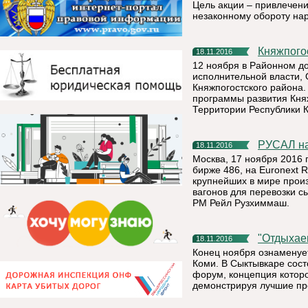
Цель акции – привлечени
незаконному обороту нар
Княжпог
18.11.2016
12 ноября в Районном до
исполнительной власти,
Княжпогостского района
программы развития Княж
Территории Республики 
РУСАЛ н
18.11.2016
Москва, 17 ноября 2016 
бирже 486, на Euronext
крупнейших в мире прои
вагонов для перевозки с
РМ Рейл Рузхиммаш.
"Отдых
18.11.2016
Конец ноября ознаменуе
Коми. В Сыктывкаре сост
форум, концепция которог
демонстрируя лучшие пр