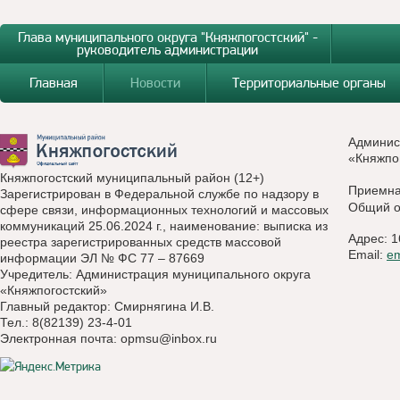
Глава муниципального округа "Княжпогостский" -
руководитель администрации
Главная
Новости
Территориальные органы
Админис
«Княжпо
Княжпогостский муниципальный район (12+)
Приемн
Зарегистрирован в Федеральной службе по надзору в
Общий о
сфере связи, информационных технологий и массовых
коммуникаций 25.06.2024 г., наименование: выписка из
Адрес: 1
реестра зарегистрированных средств массовой
Email:
e
информации ЭЛ № ФС 77 – 87669
Учредитель: Администрация муниципального округа
«Княжпогостский»
Главный редактор: Смирнягина И.В.
Тел.: 8(82139) 23-4-01
Электронная почта:
opmsu@inbox.ru