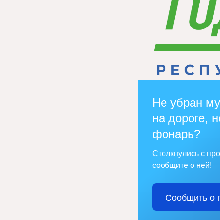
Не убран му
на дороге, н
фонарь?
Столкнулись с пр
сообщите о ней!
Сообщить о 