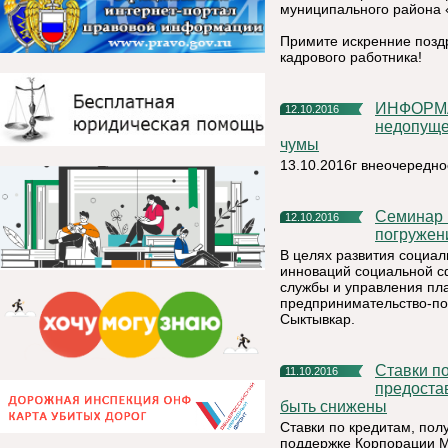
муниципального района 
Примите искренние позд
кадрового работника!
ИНФОРМАЦИЯ от 13.10.2016г заседание КЧС по
12.10.2016
недопуще
чумы
13.10.2016г внеочередн
Семинар на тему: «Социальное предпринимательство -
12.10.2016
погружен
В целях развития социал
инноваций социальной с
службы и управления пл
предпринимательство-пог
Сыктывкар.
Ставки по кредитам для малого и среднего бизнеса,
11.10.2016
предоста
быть снижены
Ставки по кредитам, по
поддержке Корпорации М