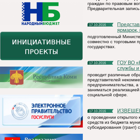
граждан по правовым во
Предварительная запись 
Представляем перечень наиболее значимых выставок и
17.10.2016
ярмарок,
подготовленный Министе
совместно с торговыми 
государствах.
ГОУ ВО «Коми республиканская академия государственной
17.10.2016
службы и
проводит различные обр
представителей некоммер
предпринимательства, а
заниматься реализацией
социальной сфере.
ИЗВЕЩ
17.10.2016
о проведении открытого 
средств из бюджета мун
субсидирования (грант) 