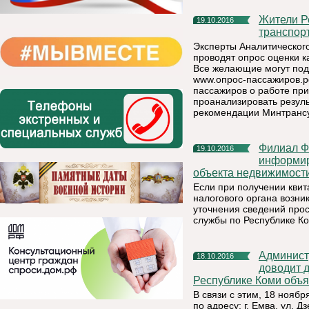
Жители Республики Коми могут улучшить качество
19.10.2016
транспорт
Эксперты Аналитическог
проводят опрос оценки к
Все желающие могут под
www.опрос-пассажиров.рф
пассажиров о работе при
проанализировать резул
рекомендации Минтрансу
Филиал ФГБУ «ФКП Росреестра» по Республике Коми
19.10.2016
информиру
объекта недвижимост
Если при получении квит
налогового органа возни
уточнения сведений про
службы по Республике Ко
Администрация муниципального района «Княжпогостский»
18.10.2016
доводит д
Республике Коми объ
В связи с этим, 18 ноябр
по адресу: г. Емва, ул. 