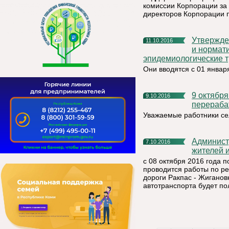
комиссии Корпорации за 
директоров Корпорации 
Утверждены новые санитарно-эпидемиологические правила
11.10.2016
и нормат
эпидемиологические т
Они вводятся с 01 января
9 октября День работников сельского хозяйства и
9.10.2016
перераб
Уважаемые работники се
Администрация МР «Княжпогостский» доводит до сведения
7.10.2016
жителей и
с 08 октября 2016 года п
проводится работы по ре
дороги Ракпас - Жиганов
автотранспорта будет по