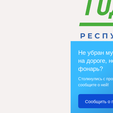
Не убран му
на дороге, н
фонарь?
Столкнулись с пр
сообщите о ней!
Сообщить о 