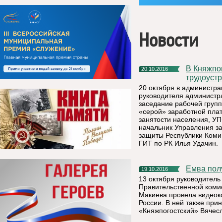
Новости
В Княжпогостском районе необходимо официально
20.10.2016
трудоустр
20 октября в администр
руководителя администр
заседание рабочей груп
«серой» заработной плат
занятости населения, УП
начальник Управления за
защиты Республики Коми 
ГИТ по РК Илья Удачин.
Емва по
19.10.2016
13 октября руководител
Правительственной коми
Макиева провела видеок
России. В ней также при
«Княжпогостский» Вячесл