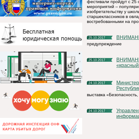
фестивали пройдут с 25 
мероприятий – популяриз
изобретательству у школ
старшеклассников в овл
востребованными на про
ВНИМА
25.10.2017
предупреждение
ВНИМАНИЕ!!! По тренировке Установлен критический
25.10.2017
«красный
Министерство труда, занятости и социальной защиты
24.10.2017
Республи
выставка «Безопасность,
Управление Росреестра по Республике Коми: как получить
24.10.2017
информац