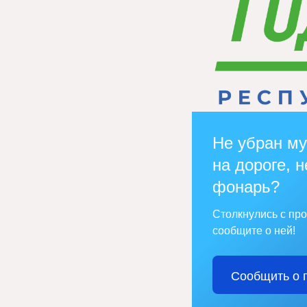
Не убран му
на дороге, н
фонарь?
Столкнулись с пр
сообщите о ней!
Сообщить о 