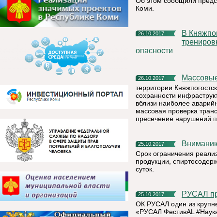
Об этом сообщили предс
Коми.
В Княжпогостском районе проведена командно – штабная
26.10.2017
трениров
опасности
Массовы
26.10.2017
территории Княжпогостско
сохранности инфраструк
вблизи наиболее аварий
массовая проверка тран
пресечение нарушений п
Внимани
25.10.2017
Срок ограничения реали
продукции, спиртосодер
суток.
РУСАЛ п
25.10.2017
ОК РУСАЛ один из крупн
«РУСАЛ ФестивАL #Наука