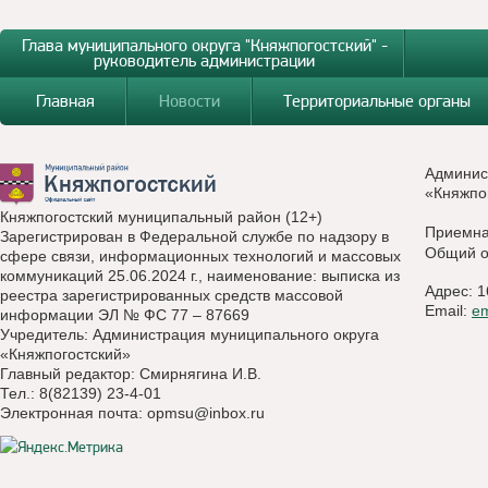
Глава муниципального округа "Княжпогостский" -
руководитель администрации
Главная
Новости
Территориальные органы
Админис
«Княжпо
Княжпогостский муниципальный район (12+)
Приемн
Зарегистрирован в Федеральной службе по надзору в
Общий о
сфере связи, информационных технологий и массовых
коммуникаций 25.06.2024 г., наименование: выписка из
Адрес: 1
реестра зарегистрированных средств массовой
Email:
e
информации ЭЛ № ФС 77 – 87669
Учредитель: Администрация муниципального округа
«Княжпогостский»
Главный редактор: Смирнягина И.В.
Тел.: 8(82139) 23-4-01
Электронная почта:
opmsu@inbox.ru