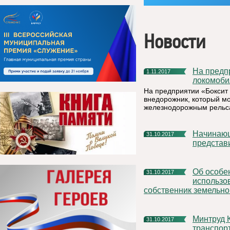
Новости
На предприятии РУСАЛа в республике Коми появился
1.11.2017
локомоби
На предприятии «Бокси
внедорожник, который мо
железнодорожным рельс
Начинающие предприниматели прошли обучение и
31.10.2017
представ
Об особенностях и порядке изменения вида разрешенного
31.10.2017
использов
собственник земельног
Минтруд Коми: организации, которые эксплуатируют
31.10.2017
транспор