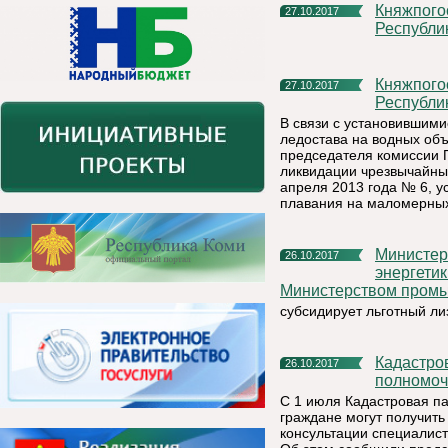
Княжпогостский участок ФКУ «Центр ГИМС МЧС России по
27.10.2017
Республи
Княжпогостский участок ФКУ «Центр ГИМС МЧС России по
27.10.2017
Республи
В связи с установившим
ледостава на водных объ
председателя комиссии 
ликвидации чрезвычайны
апреля 2013 года № 6, у
плавания на маломерных 
Министерство промышленности, природных ресурсов,
26.10.2017
энергетик
Министерством промы
субсидирует льготный ли
Кадастровая палата по Республике Коми расширяет свои
26.10.2017
полномоч
С 1 июля Кадастровая па
граждане могут получить
консультации специалис