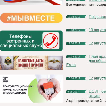
Все мероприятия проходя
Поздрав
13.08.2017
13 авгус
13.08.2017
12 авгус
12.08.2017
План праздничных мероприятий, посвященных 96-летию со
10.08.2017
дня обра
Емва
12 авгус
10.08.2017
ЦСЗН Княжпогостского района проводит благотворительную
9.08.2017
акцию
Акция проводится со 2 по