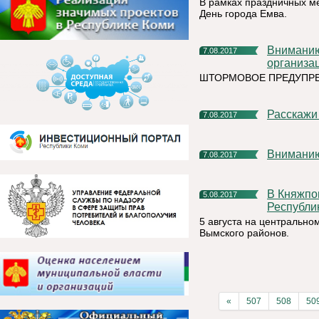
В рамках праздничных ме
День города Емва.
Вниманию жителей Княжпогостского района и руководителей
7.08.2017
организа
ШТОРМОВОЕ ПРЕДУПР
Расскажи
7.08.2017
Внимани
7.08.2017
В Княжпогостском районе прошел отборочный матч Кубка
5.08.2017
Республи
5 августа на центрально
Вымского районов.
«
507
508
50