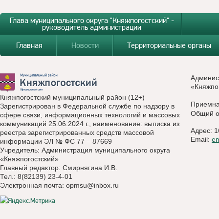
Глава муниципального округа "Княжпогостский" -
руководитель администрации
Главная
Новости
Территориальные органы
Админис
«Княжпо
Княжпогостский муниципальный район (12+)
Приемн
Зарегистрирован в Федеральной службе по надзору в
Общий о
сфере связи, информационных технологий и массовых
коммуникаций 25.06.2024 г., наименование: выписка из
Адрес: 1
реестра зарегистрированных средств массовой
Email:
e
информации ЭЛ № ФС 77 – 87669
Учредитель: Администрация муниципального округа
«Княжпогостский»
Главный редактор: Смирнягина И.В.
Тел.: 8(82139) 23-4-01
Электронная почта:
opmsu@inbox.ru