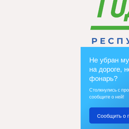
Не убран му
на дороге, н
фонарь?
Столкнулись с пр
сообщите о ней!
Сообщить о 