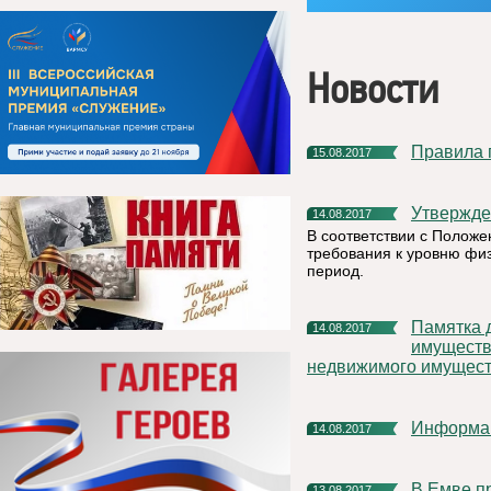
Новости
Правила
15.08.2017
Утвержд
14.08.2017
В соответствии с Полож
требования к уровню физ
период.
Памятка для владельцев заложенных объектов недвижимого
14.08.2017
имуществ
недвижимого имущес
Информа
14.08.2017
В Емве 
13.08.2017