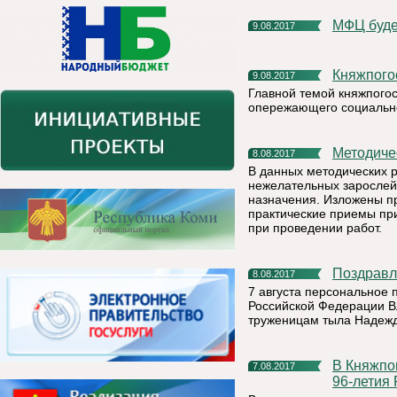
МФЦ буд
9.08.2017
Княжпог
9.08.2017
Главной темой княжпогос
опережающего социально
Методич
8.08.2017
В данных методических 
нежелательных зарослей
назначения. Изложены п
практические приемы пр
при проведении работ.
Поздрав
8.08.2017
7 августа персональное 
Российской Федерации В
труженицам тыла Надежд
В Княжпогостском районе 13 августа пройдет празднование
7.08.2017
96-летия 