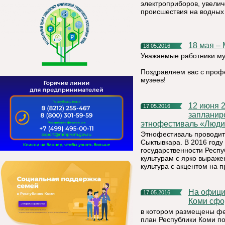
электроприборов, увелич
происшествия на водных 
18 мая 
18.05.2016
Уважаемые работники му
Поздравляем вас с про
музеев!
12 июня 2016 года на Стефановской площади г. Сыктывкар
17.05.2016
запланир
этнофестиваль «Люди
Этнофестиваль проводит
Сыктывкара. В 2016 году
государственности Респ
культурам с ярко выраж
культура с акцентом на 
На официальном сайте Министерства экономики Республики
17.05.2016
Коми сфо
в котором размещены ф
план Республики Коми п