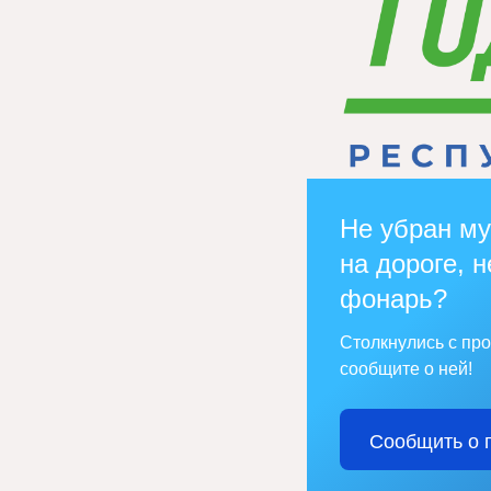
Не убран му
на дороге, н
фонарь?
Столкнулись с пр
сообщите о ней!
Сообщить о 