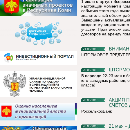
1 июля стартует Всеросс
настоящий момент в Ком
событию этого года выш
значительный объем рабо
Завершены актуализация
каждого муниципального
участки. Практически за
договоров на аренду пом
ВНИМАН
21.05.2016
ШТОРМОВОЕ ПРЕДУПРЕ
ШТОРМО
20.05.2016
В периоде 22-23 мая в б
юго-западных районов, 
класса).
АКЦИЯ ПО БЕСПЛАТНОМУ ОТКРЫТИЮ РАСЧЕТНЫХ
20.05.2016
СЧЕТОВ 
РоссельхозБанк
21 мая –
20.05.2016