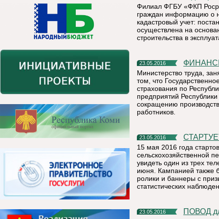
Филиал ФГБУ «ФКП Роср
граждан информацию о н
кадастровый учет: поста
осуществлена на основа
строительства в эксплуат
ФИНАН
23.05.2016
Министерство труда, зан
том, что Государственн
страхования по Республи
предприятий Республики
сокращению производств
работников.
СТАРТУ
23.05.2016
15 мая 2016 года старт
сельскохозяйственной пе
увидеть один из трех те
июня. Кампанией также б
ролики и баннеры с при
статистических наблюден
ПОВОД д
23.05.2016