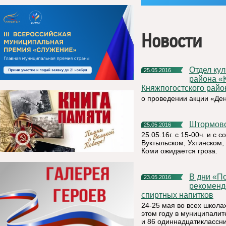
Новости
Отдел культуры и спорта администрации муниципального
25.05.2016
района «
Княжпогостского райо
о проведении акции «Ден
Штормо
25.05.2016
25.05.16г. с 15-00ч. и с
Вуктыльском, Ухтинском,
Коми ожидается гроза.
В дни «Последних звонков» предпринимателям
23.05.2016
рекоменд
спиртных напитков
24-25 мая во всех школа
этом году в муниципалит
и 86 одиннадцатиклассни