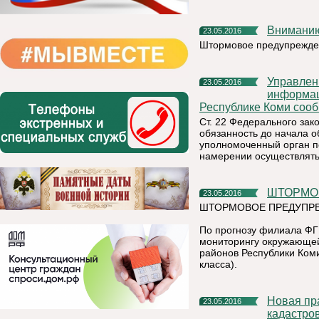
Внимани
23.05.2016
Штормовое предупрежде
Управление Федеральной службы по надзору в сфере связи,
23.05.2016
информац
Республике Коми соо
Ст. 22 Федерального за
обязанность до начала 
уполномоченный орган п
намерении осуществлять
ШТОРМ
23.05.2016
ШТОРМОВОЕ ПРЕДУПРЕ
По прогнозу филиала ФГ
мониторингу окружающей
районов Республики Ком
класса).
Новая практика постановки объектов недвижимости на
23.05.2016
кадастро