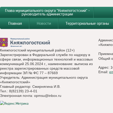
Глава муниципального округа "Княжпогостский" -
руководитель администрации
Главная
Новости
Территориальные органы
Админис
«Княжпо
Княжпогостский муниципальный район (12+)
Приемн
Зарегистрирован в Федеральной службе по надзору в
Общий о
сфере связи, информационных технологий и массовых
коммуникаций 25.06.2024 г., наименование: выписка из
Адрес: 1
реестра зарегистрированных средств массовой
Email:
e
информации ЭЛ № ФС 77 – 87669
Учредитель: Администрация муниципального округа
«Княжпогостский»
Главный редактор: Смирнягина И.В.
Тел.: 8(82139) 23-4-01
Электронная почта:
opmsu@inbox.ru