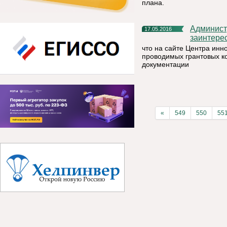
плана.
Администрация МР «Княжпогостский доводит до сведения
17.05.2016
заинтере
что на сайте Центра ин
проводимых грантовых ко
документации
«
549
550
55