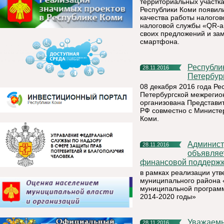
территориальных участка
Республики Коми появил
качества работы налого
налоговой службы «QR-а
своих предложений и зам
смартфона.
Республика Коми представит свои вакансии в Санкт-
28.11.2016
Петербур
08 декабря 2016 года Ре
Петербургской межрегио
организована Представи
РФ совместно с Министер
Коми.
Администрация муниципального района «Княжпогостский»
28.11.2016
объявляе
финансовой поддержки
в рамках реализации ут
муниципального района 
муниципальной программ
2014-2020 годы»
Уважаем
28.11.2016