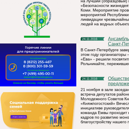
на лучший (образцовый) 
«Безопасности жизнедея
Коми. Мероприятие пров
мероприятий Республики
ликвидации чрезвычайны
людей на водных объект
Ансамбль «Дзоридз» выступил на Фестивале толерантности
24.11.2016
Санкт-Пе
В Санкт-Петербурге зав
этом году организаторы 
«Ева» - решили посвяти
Рольникайте, пережившей
Общественность Княжпогостского района внесла
24.11.2016
предложе
21 ноября в зале засед
встреча депутатов район
Молодежного Советов Кн
«Княжпогостский» Вячес
инициативе руководителя
команда Емвы проходит 
кадров по развитию мон
благоустройству нашего 