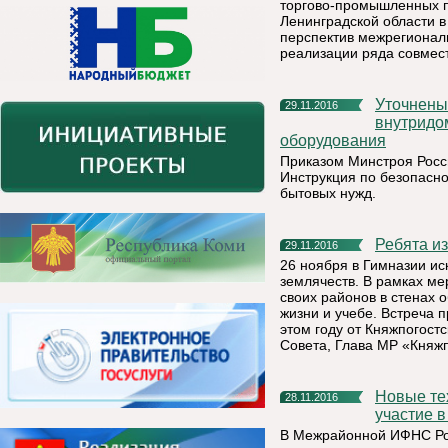
торгово-промышленных п
Ленинградской области в
перспектив межрегиональ
реализации ряда совмест
Уточнены требования по безопасной эксплуатации
29.11.2016
внутридо
оборудования
Приказом Минстроя Росс
Инструкция по безопасн
бытовых нужд.
Ребята 
29.11.2016
26 ноября в Гимназии ис
землячеств. В рамках ме
своих районов в стенах 
жизни и учебе. Встреча 
этом году от Княжпогост
Совета, Глава МР «Княжп
Новые технологии помогут налогоплательщикам принимать
28.11.2016
участие 
В Межрайонной ИФНС Рос