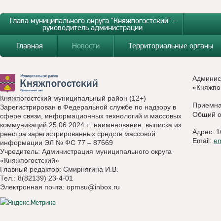
Глава муниципального округа "Княжпогостский" -
руководитель администрации
Главная
Новости
Территориальные органы
Админис
«Княжпо
Княжпогостский муниципальный район (12+)
Приемн
Зарегистрирован в Федеральной службе по надзору в
Общий о
сфере связи, информационных технологий и массовых
коммуникаций 25.06.2024 г., наименование: выписка из
Адрес: 1
реестра зарегистрированных средств массовой
Email:
e
информации ЭЛ № ФС 77 – 87669
Учредитель: Администрация муниципального округа
«Княжпогостский»
Главный редактор: Смирнягина И.В.
Тел.: 8(82139) 23-4-01
Электронная почта:
opmsu@inbox.ru