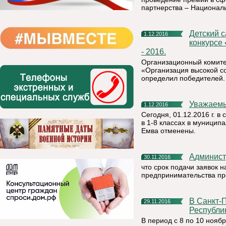
партнерства – Национал
Детский сад №9 г. Емва стал лучшим в республиканском
1.12.2016
конкурсе
- 2016.
Организационный комите
«Организация высокой со
определил победителей.
Уважаем
1.12.2016
Сегодня, 01.12.2016 г. в
в 1-8 классах в муницип
Емва отменены.
Админис
30.11.2016
что срок подачи заявок н
предпринимательства про
В Санкт-Петербурге подведены итоги Деловой миссии в
29.11.2016
Республи
В период с 8 по 10 нояб