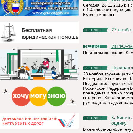
Сегодня, 28.11.2016 г. в
в 1-4 классах в муницип
Емва отменены.
27 ноябр
26.11.2016
ИНФОР
25.11.2016
По итогам заседания Ко
Поздрав
25.11.2016
23 ноября труженица тыл
Екатерина Ильинична Ще
Поздравительную открыт
Российской Федерации В
президента и лично поз
ветеранов Княжпогостско
руководителя администр
Кабинеты ОБЖ Княжпогостского района получили высокую
24.11.2016
оценку
В сентябре-октябре теку