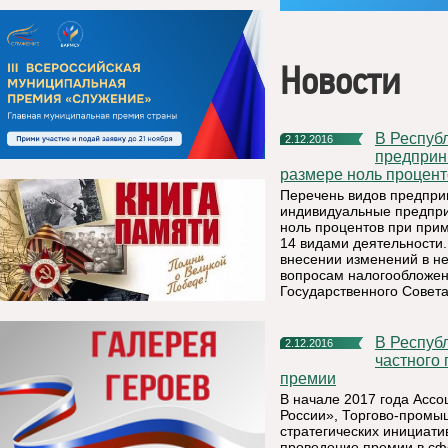
Новости
В Республике Коми расширен перечень видов
2.12.2016
предприн
размере ноль процент
Перечень видов предпри
индивидуальные предпри
ноль процентов при при
14 видами деятельности.
внесении изменений в н
вопросам налогообложен
Государственного Совета
В Республике Коми инвесторов в сфере государственно-
2.12.2016
частного
премии
В начале 2017 года Асс
России», Торгово-промы
стратегических инициат
проведение премии в сф