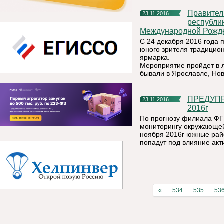
Правительство Санкт-Петербурга приглашает
23.11.2016
республи
Международной Рожде
С 24 декабря 2016 года 
юного зрителя традицион
ярмарка.
Мероприятие пройдет в л
бывали в Ярославле, Нов
ПРЕДУПРЕЖДЕНИЕ!!! ОЖИДАЕТСЯ ЦИКЛОН 25 ноября
23.11.2016
2016г
По прогнозу филиала ФГ
мониторингу окружающей
ноября 2016г южные рай
попадут под влияние акт
«
534
535
53