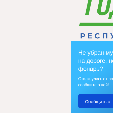
Не убран му
на дороге, н
фонарь?
Столкнулись с пр
сообщите о ней!
Сообщить о 