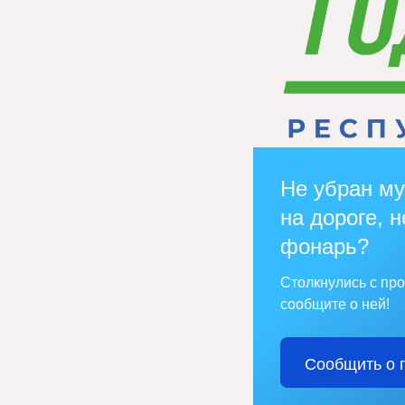
Не убран му
на дороге, н
фонарь?
Столкнулись с пр
сообщите о ней!
Сообщить о 