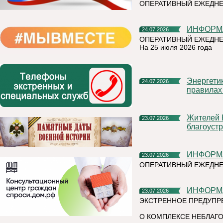
ОПЕРАТИВНЫЙ ЕЖЕДН
ИНФОР
24.07.2026
ОПЕРАТИВНЫЙ ЕЖЕДНЕ
На 25 июля 2026 года
Энергетики «Россети Северо-Запад» напоминают о строгих
24.07.2026
правилах
Жителей Коми приглашают стать блогерами
23.07.2026
благоуст
ИНФОР
23.07.2026
ОПЕРАТИВНЫЙ ЕЖЕДНЕ
ИНФОР
23.07.2026
ЭКСТРЕННОЕ ПРЕДУПР
О КОМПЛЕКСЕ НЕБЛАГО