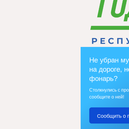
Не убран му
на дороге, н
фонарь?
Столкнулись с пр
сообщите о ней!
Сообщить о 