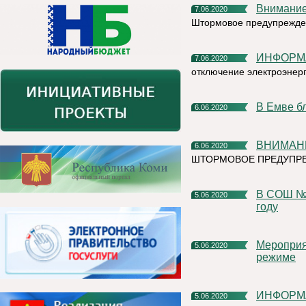
Внимани
7.06.2020
Штормовое предупрежде
ИНФОР
7.06.2020
отключение электроэнерг
В Емве 
6.06.2020
ВНИМАН
6.06.2020
ШТОРМОВОЕ ПРЕДУПР
В СОШ №1 продолжается подготовка к новому учебному
5.06.2020
году
Мероприятия, посвященные Дню России, пройдут в онлайн-
5.06.2020
режиме
ИНФОРМ
5.06.2020