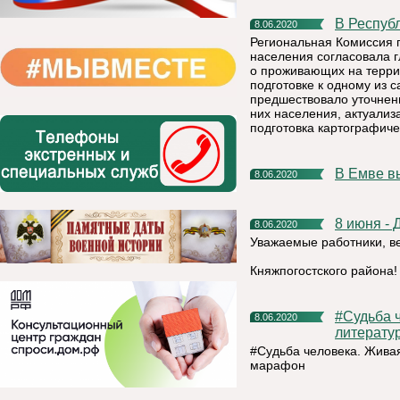
В Респу
8.06.2020
Региональная Комиссия 
населения согласовала 
о проживающих на терри
подготовке к одному из 
предшествовало уточнен
них населения, актуализ
подготовка картографиче
В Емве 
8.06.2020
8 июня -
8.06.2020
Уважаемые работники, в
Княжпогостского района!
#Судьба человека. Живая книга: стартовал волонтерский
8.06.2020
литерату
#Судьба человека. Живая
марафон