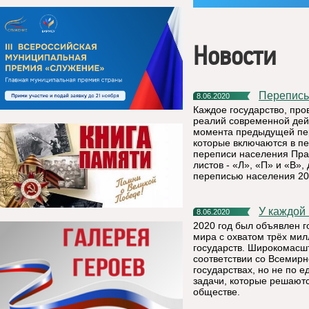
Новости
Перепис
8.06.2020
Каждое государство, про
реалий современной дей
момента предыдущей пер
которые включаются в п
переписи населения Пра
листов - «Л», «П» и «B»
переписью населения 20
У каждой
8.06.2020
2020 год был объявлен 
мира с охватом трёх мил
государств. Широкомасш
соответствии со Всемир
государствах, но не по 
задачи, которые решаютс
обществе.