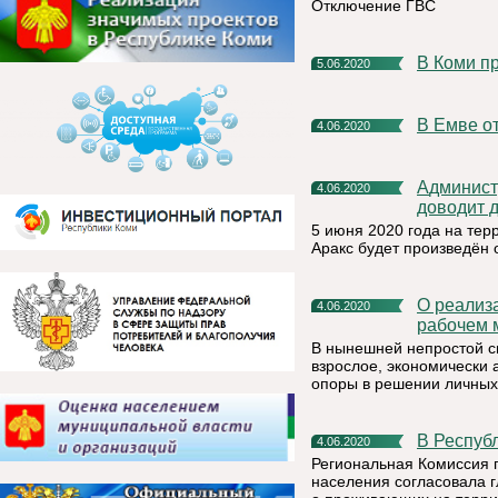
Отключение ГВС
В Коми 
5.06.2020
В Емве 
4.06.2020
Администрация муниципального района «Княжпогостский»
4.06.2020
доводит 
5 июня 2020 года на те
Аракс будет произведён 
О реализации Программы «Финансовая грамотность на
4.06.2020
рабочем 
В нынешней непростой си
взрослое, экономически 
опоры в решении личных
В Респу
4.06.2020
Региональная Комиссия 
населения согласовала 