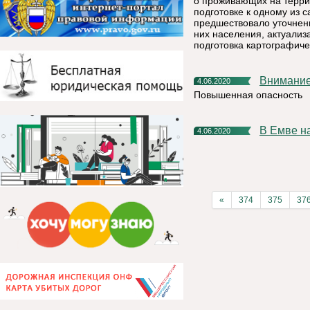
о проживающих на терри
подготовке к одному из 
предшествовало уточнен
них населения, актуализ
подготовка картографиче
Внимани
4.06.2020
Повышенная опасность
В Емве 
4.06.2020
«
374
375
37