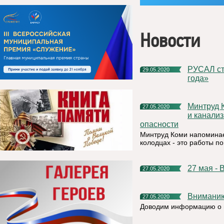
Новости
РУСАЛ стал победителем премии TXF «10 лучших сделок
29.05.2020
года»
Минтруд Коми напоминает: работы в водопроводных, газовых
27.05.2020
и канали
опасности
Минтруд Коми напоминае
колодцах - это работы 
27 мая -
27.05.2020
Внимани
27.05.2020
Доводим информацию о п