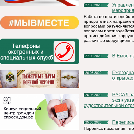
Управление Росреестра по Республике Коми проводит
27.05.2020
мероприя
Работа по противодейств
приоритетных направлен
вопросами разъясняются
вопросам противодейств
противодействия корруп
различные коррупционны
В Емве 
27.05.2020
Ежегодная всероссийская акция «Красная гвоздика»
26.05.2020
открывае
РУСАЛ запускает производство протекторов с улучшенными
26.05.2020
эксплуат
судостроительной отр
Перепис
25.05.2020
Перепись населения: что