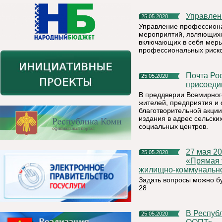
Управле
25.05.2020
Управление профессиона
мероприятий, являющихс
включающих в себя меры
профессиональных риско
Почта России приглашает жителей и организации Коми
25.05.2020
присоеди
В преддверии Всемирног
жителей, предприятия и 
благотворительной акци
издания в адрес сельски
социальных центров.
27 мая 2020 года с 14.00 до 15.00 часов будет проводиться
25.05.2020
«Прямая 
жилищно-коммунально
Задать вопросы можно б
28
В Республике Коми стартовал конкурс «Сезон фотоохоты на
25.05.2020