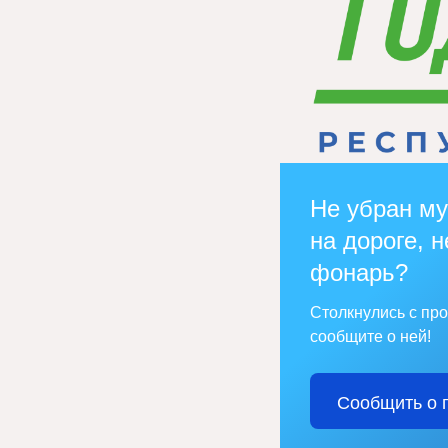
Не убран му
на дороге, н
фонарь?
Столкнулись с пр
сообщите о ней!
Сообщить о 