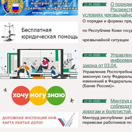
О порядке и формах предоставления Управлением
22.05.2020
Росреестр
условиях чрезвычайно
О порядке и формах пре
по Республике Коми госу
чрезвычайной ситуации
Управление Роспотребнадзора по Республике Коми
22.05.2020
информир
закона от 03.04.
Управление Роспотребна
законную силу Федераль
изменений в Федеральны
(Банке России)».
Минтруд республики: работодатели должны неукоснительно
22.05.2020
соблюдат
дорогам и болотистой
Минтруд республики: ра
перевозки работников по