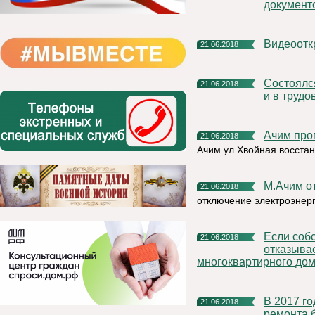
документ
Видеоот
21.06.2018
Состоялся выезд рабочей группы в оздоровительные лагеря
21.06.2018
и в труд
Ачим пр
21.06.2018
Ачим ул.Хвойная восста
м.Ачим 
21.06.2018
отключение электроэнерг
Если собственник квартиры игнорирует квитанции и
21.06.2018
отказыва
многоквартирного дома,
В 2017 году в Княжпогостском районе в рамках капитального
21.06.2018
ремонта 