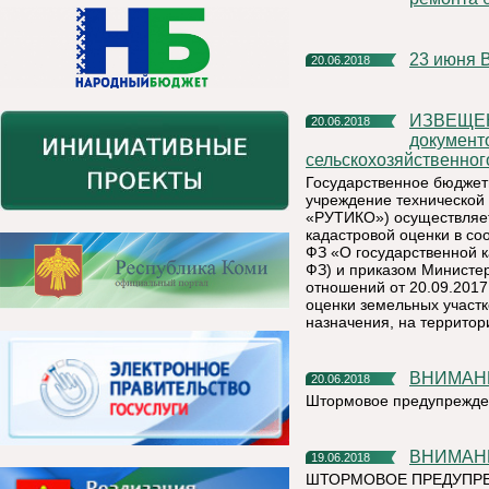
23 июня
20.06.2018
ИЗВЕЩЕНИЕ о размещении промежуточных отчетных
20.06.2018
документ
сельскохозяйственног
Государственное бюджет
учреждение технической 
«РУТИКО») осуществляет
кадастровой оценки в со
ФЗ «О государственной 
ФЗ) и приказом Министе
отношений от 20.09.2017
оценки земельных участк
назначения, на территор
ВНИМАН
20.06.2018
Штормовое предупрежден
ВНИМАН
19.06.2018
ШТОРМОВОЕ ПРЕДУПР