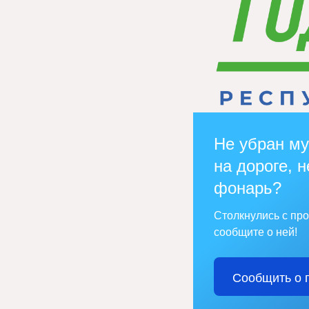
Не убран му
на дороге, н
фонарь?
Столкнулись с пр
сообщите о ней!
Сообщить о 