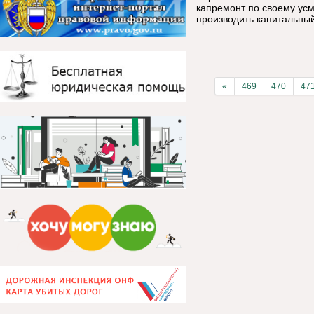
капремонт по своему ус
производить капитальны
«
469
470
47