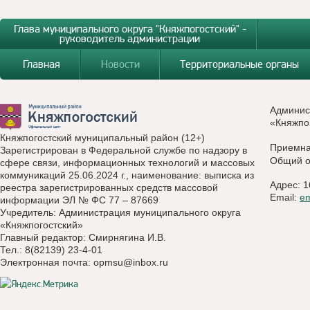
Глава муниципального округа "Княжпогостский" -
руководитель администрации
Главная
Новости
Территориальные органы
Админис
«Княжпо
Княжпогостский муниципальный район (12+)
Приемн
Зарегистрирован в Федеральной службе по надзору в
Общий о
сфере связи, информационных технологий и массовых
коммуникаций 25.06.2024 г., наименование: выписка из
Адрес: 1
реестра зарегистрированных средств массовой
Email:
e
информации ЭЛ № ФС 77 – 87669
Учредитель: Администрация муниципального округа
«Княжпогостский»
Главный редактор: Смирнягина И.В.
Тел.: 8(82139) 23-4-01
Электронная почта:
opmsu@inbox.ru