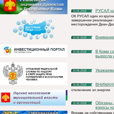
РУСАЛ н
19.06.2018
ОК РУСАЛ один из крупн
завершении реализации п
месторождения Диан-Диан
Внимание
19.06.2018
В Коми собираемость взносов на капитальный ремонт с мая
19.06.2018
выросла 
Уважаем
19.06.2018
ВНИМАН
19.06.2018
отключение эл.энергии
Обязаны ли собственники помещений в МКД оплачивать
19.06.2018
взносы н
Вправе ли собственники 