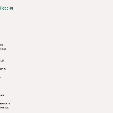
 Россия
но-
енка
ный
х в
.
ная
ания у
нным.