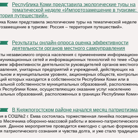
Республика Коми представила экологические туры на
тематической неделе «Импортозамещение в туризме:
итория путешествий».
ика Коми представила экологические туры на тематической неделе
озамещение в туризме: Россия – территория путешествий».
Результаты онлайн-опроса оценка эффективности
7
деятельности органов местного самоуправления
аты независимого опроса населения с применением информацион
муникационных сетей и информационных технологий по теме «Оц
ием эффективности деятельности руководителей органов местного
авления, унитарных предприятий и учреждений, действующих на
льном и муниципальном уровнях, акционерных обществ, контроль
кций которых находится в собственности Республики Коми или в
альной собственности муниципальных образований, расположенны
х Республики Коми, осуществляющих оказание услуг населению
альных образований, расположенных в границах Республики Коми»
В Княжпогостском районе начался месяц патриотизма
7
ря в СОШ№2 г. Емва состоялась торжественная линейка посвящен
ю Месячника оборонно-массовой работы и военно-патриотического
ния. Данное мероприятие проводится ежегодно с целью формиров
я патриотического сознания и чувства долга, и уже стало традицио