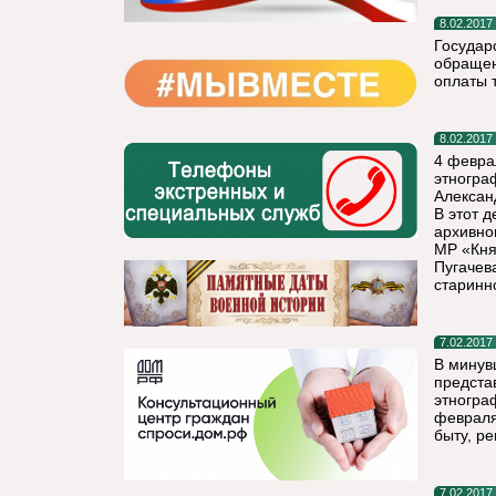
8.02.2017
Государ
обращен
оплаты 
8.02.2017
4 февра
этногра
Алексан
В этот д
архивно
МР «Кня
Пугачев
старинн
7.02.2017
В минув
предста
этногра
февраля
быту, р
7.02.2017