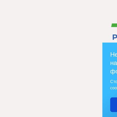
Не
на
ф
Сто
соо