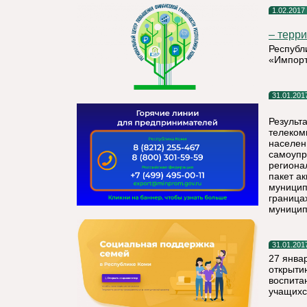
1.02.2017
– терр
Республ
«Импорт
31.01.201
Результ
телеком
населен
самоупр
региона
пакет а
муницип
граница
муницип
31.01.201
27 янва
открыти
воспита
учащихс