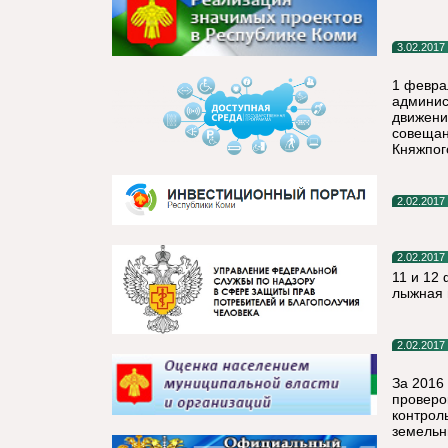
3.02.2017
1 февра
админис
движени
совещан
Княжпог
2.02.2017
2.02.2017
11 и 12
лыжная 
2.02.2017
За 2016
проверо
контрол
земельн