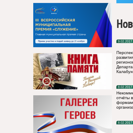
Нов
9.02.2017
Перспек
развити
регионо
Департа
Калабух
8.02.2017
Некомме
отчёты 
формам 
организ
8.02.2017