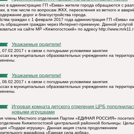
но в администрацию ГП «Емва» жители города обращаются с раз
ми, в том числе по вопросам ЖКХ, переселения из ветхого и авари
содержание дорог и благоустройства города.
бства граждан с 1 февраля 2017 года администрация ГП «Емва» н
ть обращения граждан через Интернет-приемную. Данной услугой
оваться на сайте МР «Кяжпогостский» по адресу http://www.mrk11.r
Уважаемые родители!
 07.02.2017 г. в связи с погодными условиями занятия
лассах в муниципальных образовательных учреждениях на территори
менены.
Уважаемые родители!
 06.02.2017 г. в связи с погодными условиями занятия
лассах в муниципальных образовательных учреждениях на территори
менены.
Игровая комната детского отделения ЦРБ пополнилась
новыми игрушками
ря члены Местного отделения Партии «ЕДИНАЯ РОССИЯ» посетил
 отделение Княжпогостской центральной районной больницы. Цель
кция «Подари игрушку». Данная акция стала продолжением
орительного марафона «Единая сила добра».