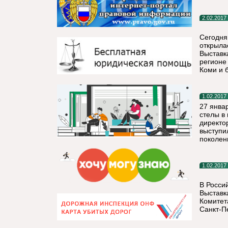
2.02.2017
Сегодня
открыла
Выставк
регионе
Коми и 
1.02.2017
27 янва
стелы в 
директо
выступи
поколен
1.02.2017
В Росси
Выставк
Комитет
Санкт-П