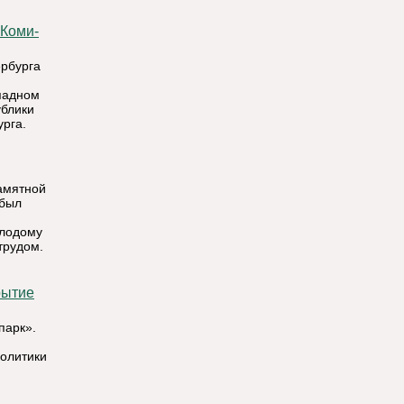
ербурга
падном
ублики
рга.
памятной
 был
олодому
трудом.
парк».
олитики