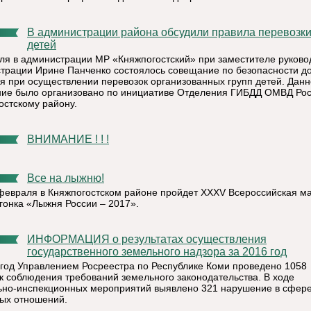
В администрации района обсудили правила перевозки
детей
ля в администрации МР «Княжпогостский» при заместителе руково
трации Ирине Панченко состоялось совещание по безопасности д
я при осуществлении перевозок организованных групп детей. Дан
ие было организовано по инициативе Отделения ГИБДД ОМВД Рос
остскому району.
ВНИМАНИЕ ! ! !
Все на лыжню!
 февраля в Княжпогостском районе пройдет XXXV Всероссийская м
гонка «Лыжня России – 2017».
ИНФОРМАЦИЯ о результатах осуществления
государственного земельного надзора за 2016 год
 год Управлением Росреестра по Республике Коми проведено 1058
к соблюдения требований земельного законодательства. В ходе
ьно-инспекционных мероприятий выявлено 321 нарушение в сфер
ых отношений.