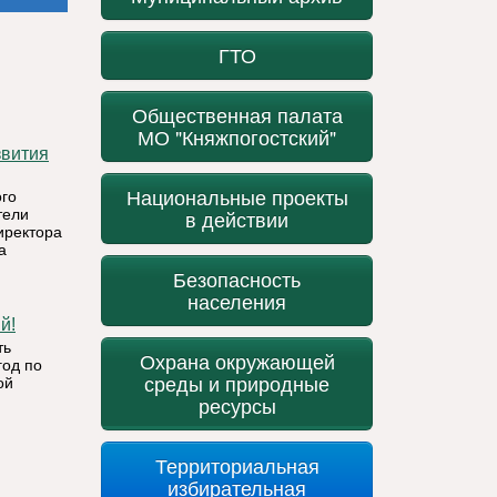
ГТО
Общественная палата
МО "Княжпогостский"
Национальные проекты
го
тели
в действии
иректора
а
Безопасность
населения
й!
ть
Охрана окружающей
год по
среды и природные
ой
ресурсы
Территориальная
избирательная