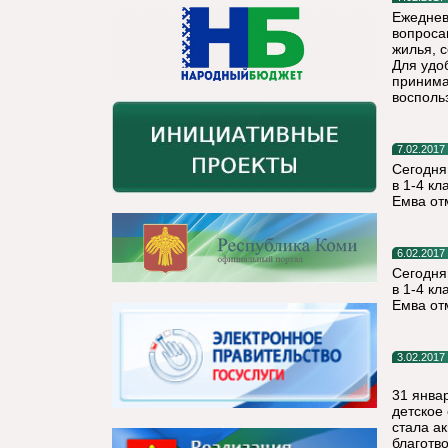
Ежеднев
вопроса
жилья, 
Для удо
принима
воспольз
7.02.2017
Сегодня,
в 1-4 к
Емва от
6.02.2017
Сегодня,
в 1-4 к
Емва от
3.02.2017
31 янва
детское
стала а
благотв