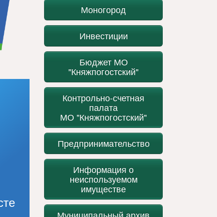
Моногород
Инвестиции
Бюджет МО
"Княжпогостский"
Контрольно-счетная
палата
МО "Княжпогостский"
Предпринимательство
Информация о
неиспользуемом
имуществе
сте
Муниципальный архив