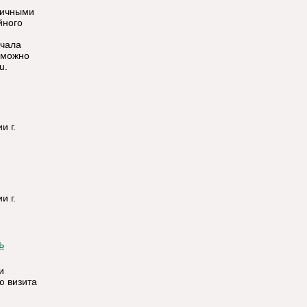
личными
йного
ачала
 можно
u.
и г.
и г.
и
ю визита