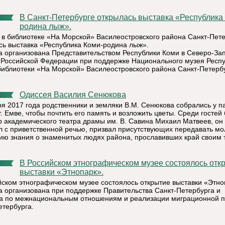
В Санкт-Петербурге открылась выставка «Республика Коми-
родина лыж».
 в библиотеке «На Морской» Василеостровского района Санкт-Пет
сь выставка «Республика Коми-родина лыж».
а организована Представительством Республики Коми в Северо-За
 Российской Федерации при поддержке Национального музея Респ
библиотеки «На Морской» Василеостровского района Санкт-Петербу
Одиссея Василия Сенюкова
ря 2017 года родственники и земляки В.М. Сенюкова собрались у 
г. Емве, чтобы почтить его память и возложить цветы. Среди гостей
р академического театра драмы им. В. Савина Михаил Матвеев, он
л с приветственной речью, призвал присутствующих передавать м
ию знания о знаменитых людях района, прославивших край своим 
В Российском этнографическом музее состоялось открытие
выставки «Этнопарк».
йском этнографическом музее состоялось открытие выставки «Этно
а организована при поддержке Правительства Санкт-Петербурга и
а по межнациональным отношениям и реализации миграционной п
етербурга.