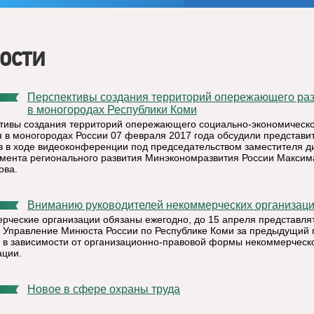
ости
Перспективы создания территорий опережающего развития
в моногородах Республики Коми
тивы создания территорий опережающего социально-экономическо
я в моногородах России 07 февраля 2017 года обсудили представи
в в ходе видеоконференции под председательством заместителя д
мента регионального развития Минэкономразвития России Максим
ова.
Вниманию руководителей некоммерческих организаци
рческие организации обязаны ежегодно, до 15 апреля представля
в Управление Минюста России по Республике Коми за предыдущий 
в зависимости от организационно-правовой формы некоммерческ
ации.
Новое в сфере охраны труда