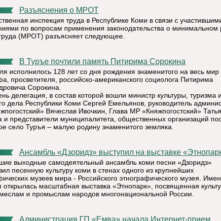
Разъяснения о МРОТ
ственная инспекция труда в Республике Коми в связи с участившим
иями по вопросам применения законодательства о минимальном
труда (МРОТ) разъясняет следующее.
В Туръе почтили память Питирима Сорокина
ля исполнилось 128 лет со дня рождения знаменитого на весь мир
фа, просветителя, российско-американского социолога Питирима
дровича Сорокина.
ень делегация, в состав которой вошли министр культуры, туризма 
го дела Республики Коми Сергей Емельянов, руководитель админи
жпогостский» Вячеслав Ивочкин, Глава МР «Княжпогостский» Тать
а и представители муниципалитета, общественных организаций по
ое село Туръя – малую родину знаменитого земляка.
Ансамбль «Дзоридз» выступил на выставке «Этнопарк
шие выходные самодеятельный ансамбль коми песни «Дзоридз»
вил песенную культуру коми в стенах одного из крупнейших
фических музеев мира - Российского этнографического музея. Имен
 открылась масштабная выставка «Этнопарк», посвященная культу
емеслам и промыслам народов многонациональной России.
Администрация ГП «Емва» начала Интернет-прием