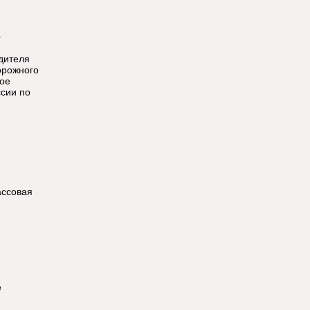
дителя
орожного
ное
сии по
ассовая
е