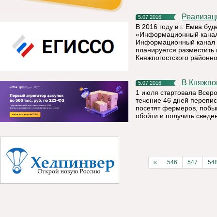
Реализа
5.07.2016
В 2016 году в г. Емва б
«Информационный канал 
Информационный канал п
планируется разместить
Княжпогостского районно
В Княжп
5.07.2016
1 июля стартовала Всеро
течение 46 дней перепис
посетят фермеров, побыв
обойти и получить сведе
«
546
547
54