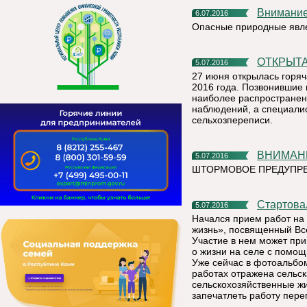
Внимани
6.07.2016
Опасные природные явле
ОТКРЫТ
5.07.2016
27 июня открылась горя
2016 года. Позвонившие 
наиболее распространен
наблюдений, а специалис
сельхозпереписи.
ВНИМАН
5.07.2016
ШТОРМОВОЕ ПРЕДУПРЕ
Стартов
5.07.2016
Начался прием работ на
жизнь», посвященный Вс
Участие в нем может при
о жизни на селе с помо
Уже сейчас в фотоальбом
работах отражена сельск
сельскохозяйственные ж
запечатлеть работу пере