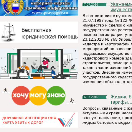
Уважаемые правообладатели объектов недвижимого
7.07.2016
имуществ
В соответствии с пунктом
21.07.1997 года № 122-
имущество и сделок с ни
государственного реестр
номера регистрации, ут
23.12.2013 № 765 Управ
кадастра и картографии 
мероприятий по внесени
недвижимое имущество и 
кадастрового номера зд
строительства, помещени
также в части изменений
участков. Внесение изм
государственного кадаст
изменения объекта, а та
Жидкие бытовые отходы: реальная картина, низкие
6.07.2016
тарифы
Вопросы, связанные с ж
актуальными среди насел
волнует население, прож
жидких бытовых отходах 