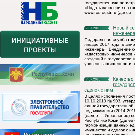
государственную регистр
«Подать заявление на го
www.rosreestr.ru (далее 
Новый сервис Росреестра «Личный кабинет кадастрового
7.07.2016
инженер
Федеральная служба госу
январе 2017 года планир
инженера». Внедрение с
кадастровых инженеров 
сведений в государствен
уровень защищенности п
Качество данных информационного ресурса Единого
7.07.2016
государс
сделок с ним
В целях исполнения пос
10.10.2013 № 903, утве
единой государственной 
недвижимости (2014-201
(далее — Управление) с
Республике Коми (далее
гармонизации данных ед
имущество и сделок с ни
недвижимости (далее — 