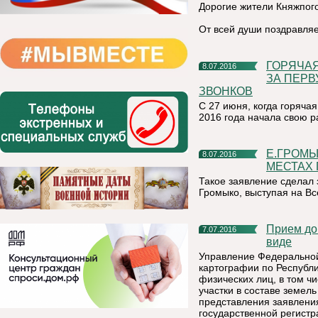
Дорогие жители Княжпого
От всей души поздравляе
ГОРЯЧАЯ ЛИНИЯ СЕЛЬСКОХОЗЯЙСТВЕННОЙ ПЕРЕПИСИ
8.07.2016
ЗА ПЕРВ
ЗВОНКОВ
С 27 июня, когда горяча
2016 года начала свою р
Е.ГРОМЫКО: НА ДАННЫЙ МОМЕНТ ПЕРЕПИСЬ НА
8.07.2016
МЕСТАХ
Такое заявление сделал 
Громыко, выступая на В
Прием документов на регистрацию прав в электронном
7.07.2016
виде
Управление Федеральной
картографии по Республи
физических лиц, в том ч
участки в составе земел
представления заявлени
государственной регистр