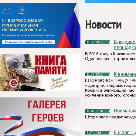
Новости
Благодаря малому проекту в д. Онежье появится убойная
11.07.2016
площадк
В 2016 году в Княжпогос
Один из них – строитель
К внима
11.07.2016
ШТОРМОВОЕ ПРЕДУПРЕЖД
«Центр по гидрометеоро
Коми»: в ближайший час 
усиление южного, юго-во
Внимани
10.07.2016
Штормовое предупрежде
8 июля –
8.07.2016