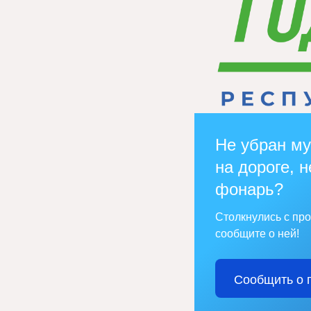
Не убран му
на дороге, н
фонарь?
Столкнулись с пр
сообщите о ней!
Сообщить о 