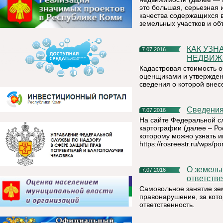
это большая, серьезная 
качества содержащихся 
земельных участков и об
КАК УЗНАТЬ КАДАСТРОВУЮ СТОИМОСТЬ ОБЪЕКТА
7.07.2016
НЕДВИЖ
Кадастровая стоимость 
оценщиками и утвержден
сведения о которой внес
Сведени
7.07.2016
На сайте Федеральной сл
картографии (далее – Ро
которому можно узнать 
https://rosreestr.ru/wps
О земельных правонарушениях и административной
7.07.2016
ответств
Самовольное занятие зе
правонарушение, за кото
ответственность.