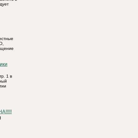
дует
естные
О,
ещение
тр. 1 в
дный
тии
!!!!
Я