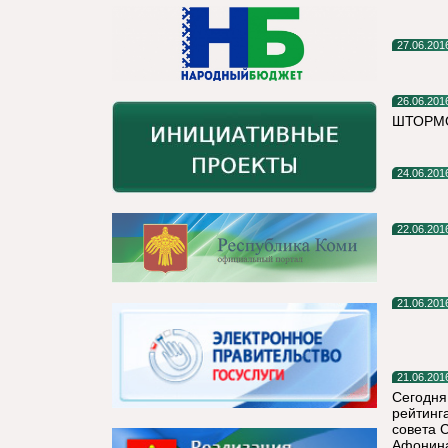
27.06.201
26.06.201
ШТОРМО
24.06.201
22.06.201
21.06.201
21.06.201
Сегодня
рейтинг
совета 
Афонина