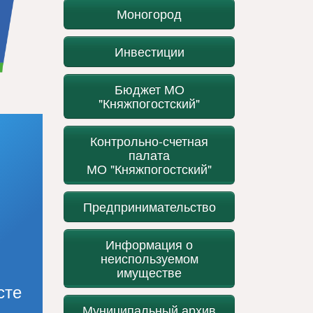
Моногород
Инвестиции
Бюджет МО
"Княжпогостский"
Контрольно-счетная
палата
МО "Княжпогостский"
Предпринимательство
Информация о
неиспользуемом
имуществе
сте
Муниципальный архив