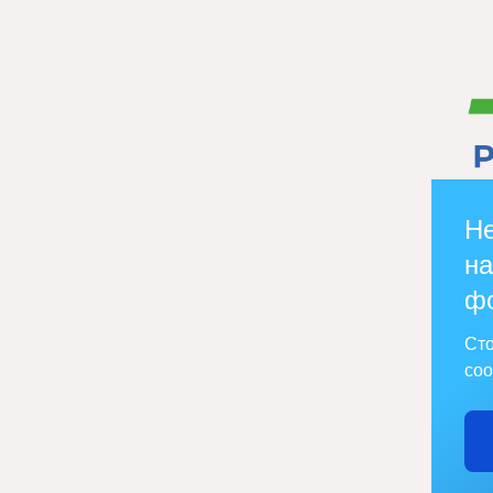
Не
на
ф
Сто
соо