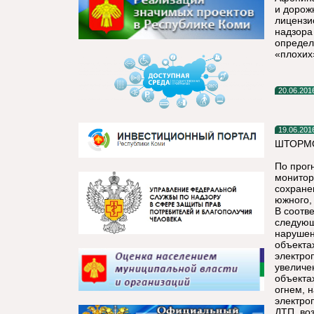
и дорож
лицензи
надзора
определя
«плохих
20.06.201
19.06.201
ШТОРМО
По прог
монитор
сохране
южного,
В соотв
следующ
нарушен
объекта
электро
увеличе
объекта
огнем, 
электро
ДТП, во