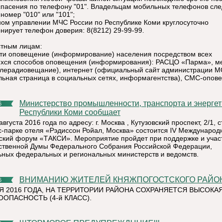
спасения по телефону "01". Владельцам мобильных телефонов сле
номер "010" или "101";
вном управлении МЧС России по Республике Коми круглосуточно
нирует телефон доверия: 8(8212) 29-99-99.
тным лицам:
сти оповещение (информирование) населения посредством всех
ся способов оповещения (информирования): РАСЦО «Парма», м
лерадиовещание), интернет (официальный сайт администрации М
ьная страница в социальных сетях, информагентства), СМС-опов
Министерство промышленности, транспорта и энергетики
6
Республики Коми сообщает
 августа 2016 года по адресу: г. Москва , Кутузовский проспект, 2/1, с
с-парке отеля «Рэдиссон Ройал, Москва» состоится IV Междунаро
ский форум «ТАКСИ». Мероприятие пройдет при поддержке и учас
ственной Думы Федерального Собрания Российской Федерации,
ных федеральных и региональных министерств и ведомств.
ВНИМАНИЮ ЖИТЕЛЕЙ КНЯЖПОГОСТСКОГО РАЙОНА!
6
Я 2016 ГОДА, НА ТЕРРИТОРИИ РАЙОНА СОХРАНЯЕТСЯ ВЫСОКА
ОПАСНОСТЬ (4-й КЛАСС).