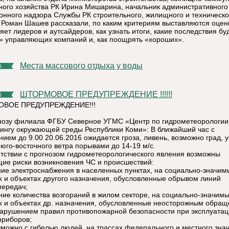
ного хозяйства РК Ирина Мишарина, начальник административного
онного надзора Службы РК строительного, жилищного и техническо
 Роман Шашев рассказали, по каким критериям выставляются оценк
ет лидеров и аутсайдеров, как узнать итоги, какие последствия бу
» управляющих компаний и, как поощрять «хороших».
Места массового отдыха у воды
6
ШТОРМОВОЕ ПРЕДУПРЕЖДЕНИЕ !!!!!!
6
ВОЕ ПРЕДУПРЕЖДЕНИЕ!!!
нозу филиала ФГБУ Северное УГМС «Центр по гидрометеорологии
ингу окружающей среды Республики Коми»: В ближайший час с
нием до 9.00 20.06.2016 ожидается гроза, ливень, возможно град, 
 юго-восточного ветра порывами до 14-19 м/с.
етствии с прогнозом гидрометеорологического явления возможны
ие риски возникновения ЧС и происшествий:
ие электроснабжения в населенных пунктах, на социально-значим
х и объектах другого назначения, обусловленные обрывом линий
передач;
ние количества возгораний в жилом секторе, на социально-значим
х и объектах др. назначения, обусловленные неосторожным обращ
нарушением правил противопожарной безопасности при эксплуата
приборов;
зможно с гибелью людей, на трассах федерального и местного зна