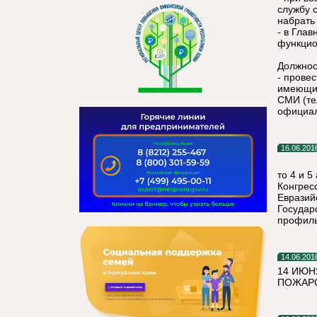
службу 
набрать 
- в Гла
функцио
Должнос
- прове
имеющих
СМИ (те
официал
16.06.201
то 4 и 5
Конгрес
Евразий
Государ
профиль
14.06.201
14 ИЮН
ПОЖАРО