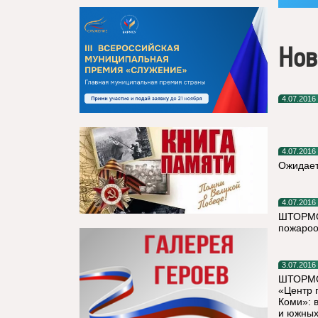
Нов
4.07.2016
4.07.2016
Ожидает
4.07.2016
ШТОРМОВ
пожарооп
3.07.2016
ШТОРМО
«Центр 
Коми»: 
и южных