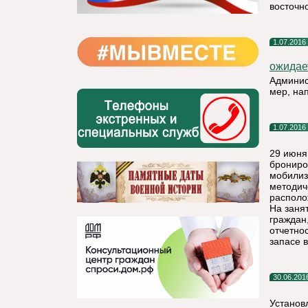
восточн
1.07.2016
ожидае
Админис
мер, на
1.07.2016
29 июня
брониро
мобилиз
методич
располо
На заня
граждан
отчетно
запасе в
30.06.201
Установ