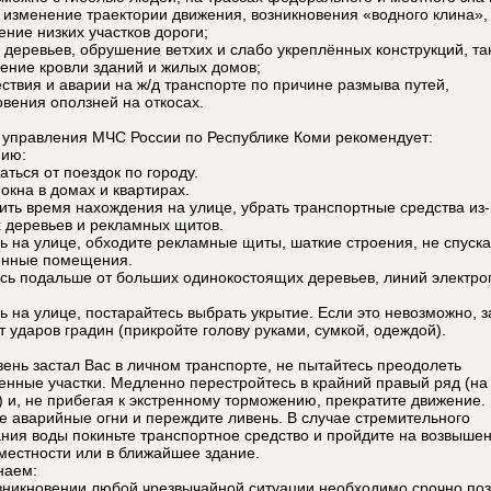
 изменение траектории движения, возникновения «водного клина»,
ение низких участков дороги;
 деревьев, обрушение ветхих и слабо укреплённых конструкций, та
ение кровли зданий и жилых домов;
ствия и аварии на ж/д транспорте по причине размыва путей,
овения оползней на откосах.
 управления МЧС России по Республике Коми рекомендует:
ию:
ться от поездок по городу.
окна в домах и квартирах.
ить время нахождения на улице, убрать транспортные средства из
 деревьев и рекламных щитов.
ь на улице, обходите рекламные щиты, шаткие строения, не спуска
енные помещения.
сь подальше от больших одинокостоящих деревьев, линий электро
ь на улице, постарайтесь выбрать укрытие. Если это невозможно, 
т ударов градин (прикройте голову руками, сумкой, одеждой).
вень застал Вас в личном транспорте, не пытайтесь преодолеть
енные участки. Медленно перестройтесь в крайний правый ряд (на
) и, не прибегая к экстренному торможению, прекратите движение.
е аварийные огни и переждите ливень. В случае стремительного
ния воды покиньте транспортное средство и пройдите на возвыше
 местности или в ближайшее здание.
наем:
озникновении любой чрезвычайной ситуации необходимо срочно поз