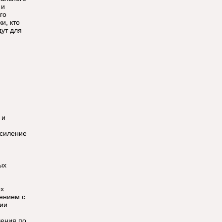
 и
го
и, кто
дут для
 и
усиление
ых
ых
ением с
ции
чения по