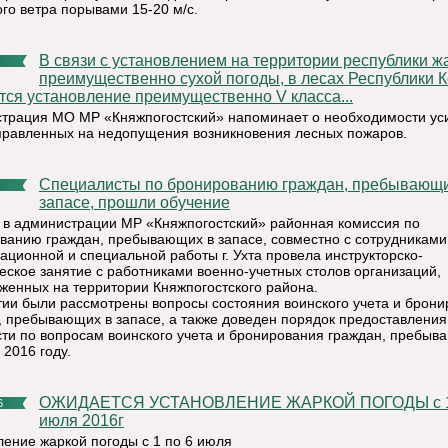
ого ветра порывами 15-20 м/с.
В связи с установлением на территории республики жаркой,
преимущественно сухой погоды, в лесах Республики 
тся установление преимущественно V класса...
трация МО МР «Княжпогостский» напоминает о необходимости ус
правленных на недопущения возникновения лесных пожаров.
Специалисты по бронированию граждан, пребывающих в
запасе, прошли обучение
 в администрации МР «Княжпогостский» районная комиссия по
ванию граждан, пребывающих в запасе, совместно с сотрудниками
ационной и специальной работы г. Ухта провела инструкторско-
еское занятие с работниками военно-учетных столов организаций,
женных на территории Княжпогостского района.
тии были рассмотрены вопросы состояния воинского учета и брон
, пребывающих в запасе, а также доведен порядок предоставления
сти по вопросам воинского учета и бронирования граждан, пребыв
 2016 году.
ОЖИДАЕТСЯ УСТАНОВЛЕНИЕ ЖАРКОЙ ПОГОДЫ с 1 по 6
6
июля 2016г
ление жаркой погоды с 1 по 6 июля