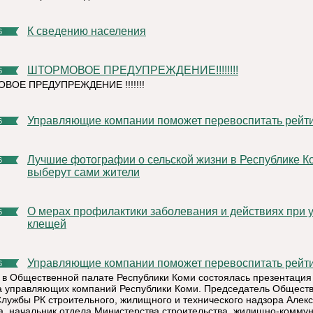
К сведению населения
6
ШТОРМОВОЕ ПРЕДУПРЕЖДЕНИЕ!!!!!!!!
6
ВОЕ ПРЕДУПРЕЖДЕНИЕ !!!!!!!
Управляющие компании поможет перевоспитать рейт
6
Лучшие фотографии о сельской жизни в Республике Коми
6
выберут сами жители
О мерах профилактики заболевания и действиях при укусах
6
клещей
Управляющие компании поможет перевоспитать рейт
6
 в Общественной палате Республики Коми состоялась презентация
а управляющих компаний Республики Коми. Председатель Общест
Службы РК строительного, жилищного и технического надзора Алек
, начальник отдела Министерства строительства, жилищно-комму