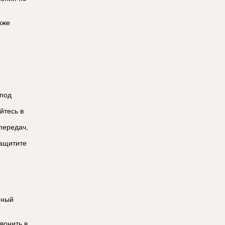
кже
-под
йтесь в
передач,
защитите
нный
вонить в