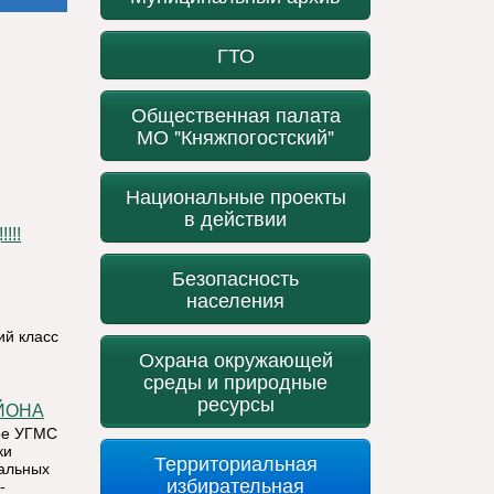
ГТО
Общественная палата
МО "Княжпогостский"
Национальные проекты
в действии
!!!
Безопасность
населения
й класс
Охрана окружающей
среды и природные
ресурсы
ЙОНА
ое УГМС
ки
Территориальная
ральных
избирательная
-