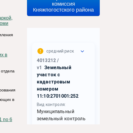
комиссия
Княжпогостского района
Коми
иления
 отдела
ирования
ающих в