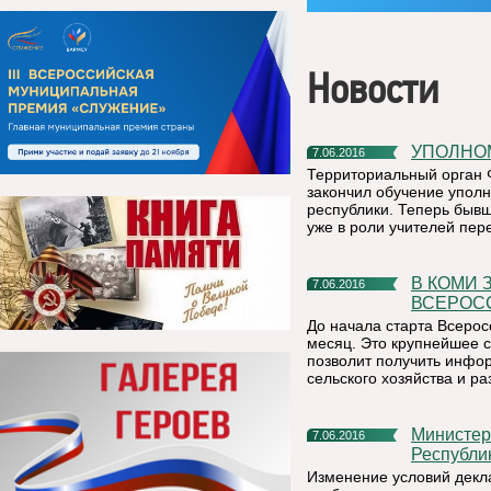
Новости
УПОЛН
7.06.2016
Территориальный орган 
закончил обучение упол
республики. Теперь бывш
уже в роли учителей пер
В КОМИ ЗАВЕРШАЕТСЯ ПОДГОТОВКА К
7.06.2016
ВСЕРОС
До начала старта Всерос
месяц. Это крупнейшее с
позволит получить инфо
сельского хозяйства и ра
Министерство труда, занятости и социальной защиты
7.06.2016
Республи
Изменение условий декл