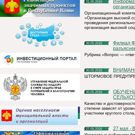
Информационное сообщение Вниманию руководителей
31.05.2016
организа
Организационный комите
«Организация высокой с
проведения региональног
организация высокой со
Филиал ФГБУ «ФКП Росреестра» по Республике Коми дает
30.05.2016
разъясне
Рубрика «Вопрос — отве
ВНИМАН
30.05.2016
ШТОРМОВОЕ ПРЕДУПРЕ
ОБУЧЕНИЕ ПЕРЕПИСЧИКОВ – ЗАЛОГ УСПЕХА
30.05.2016
СЕЛЬХО
Качество и достоверност
степени зависят от уров
участники круглого стол
27 мая -
27.05.2016
Уважаемые работники би