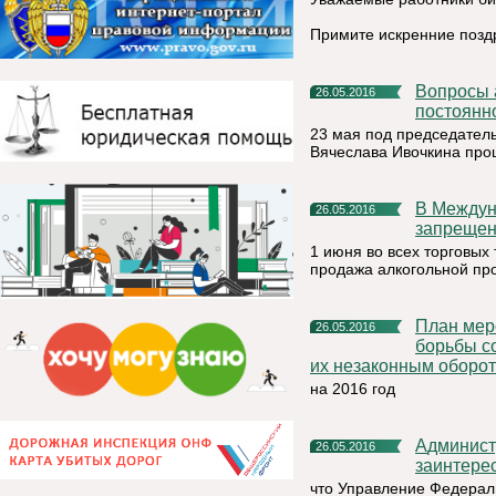
Примите искренние позд
Вопросы антитеррористической направленности – на
26.05.2016
постоянн
23 мая под председател
Вячеслава Ивочкина про
В Международный день защиты детей торговля спиртным
26.05.2016
запрещен
1 июня во всех торговых
продажа алкогольной пр
План мероприятий, посвящённых Международному дню
26.05.2016
борьбы с
их незаконным оборо
на 2016 год
Администрация МР «Княжпогостский» доводит до сведения
26.05.2016
заинтере
что Управление Федерал