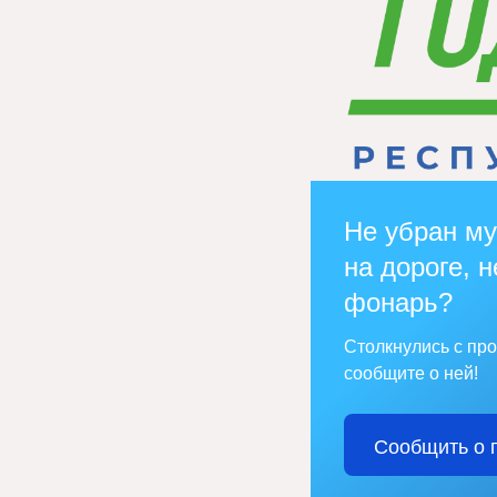
Не убран му
на дороге, н
фонарь?
Столкнулись с пр
сообщите о ней!
Сообщить о 