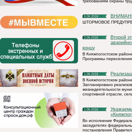
требованиям охраны тру
ВНИМА
6.06.2016
ШТОРМОВОЕ ПРЕДУПРЕЖ
Второй этап Программы переселения из ветхого и
2.06.2016
аварийно
концу
В Княжпогостском район
Программы переселения и
Реализа
1.06.2016
В Княжпогостском районе
Запланировано реализов
жизнедеятельности муниц
спортивной отрасли, сель
Уважаемые жители муниципального района
1.06.2016
«Княжпог
Во исполнение Федеральн
заседателях федеральны
постановления Правитель