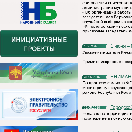
составлении списков кан
администрации муниципа
«Об организации работы
заседатели для Верховно
случайной выборки из с
«Княжпогостский» после
присяжные заседатели дл
1 июня 
1.06.2016
Уважаемые жители Княжп
Примите искренние позд
ВНИМА
31.05.2016
По прогнозу филиала ФГ
мониторингу окружающей
районе Республики Коми 
Городско
31.05.2016
Недавно на территории г
пока еще не в полную си