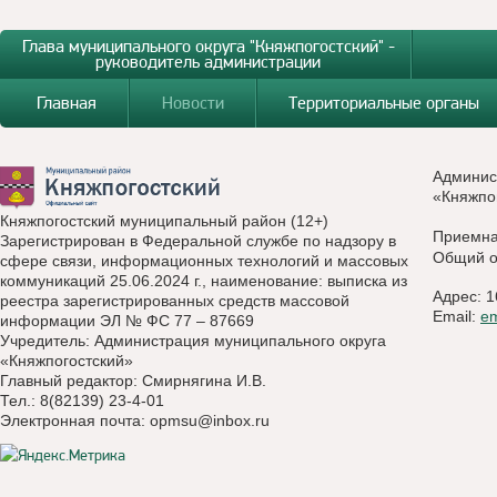
Глава муниципального округа "Княжпогостский" -
руководитель администрации
Главная
Новости
Территориальные органы
Админис
«Княжпо
Княжпогостский муниципальный район (12+)
Приемн
Зарегистрирован в Федеральной службе по надзору в
Общий о
сфере связи, информационных технологий и массовых
коммуникаций 25.06.2024 г., наименование: выписка из
Адрес: 1
реестра зарегистрированных средств массовой
Email:
e
информации ЭЛ № ФС 77 – 87669
Учредитель: Администрация муниципального округа
«Княжпогостский»
Главный редактор: Смирнягина И.В.
Тел.: 8(82139) 23-4-01
Электронная почта:
opmsu@inbox.ru