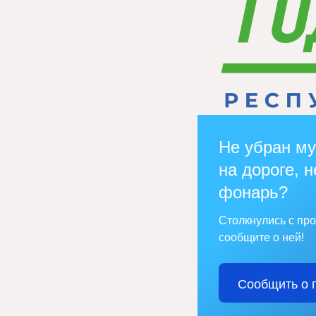
Не убран му
на дороге, н
фонарь?
Столкнулись с пр
сообщите о ней!
Сообщить о 