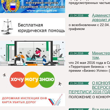
предусмотренных частью 
Администрация муниципального района «Княжпогостский»
21.04.2016
доводит 
о возобновлении с 22.04
графиком
Министерство экономики Республики Коми информирует о
21.04.2016
том,
что 24 мая 2016 года в 
«Территория бизнеса – 
премии «Бизнес-Успех» 
О КОНКУРСЕ ДЕТСКОГО РИСУНКА, ПОСВЯЩЕННОМ
21.04.2016
ВСЕРОС
ПЕРЕПИСИ 2016 ГО
ПОЛОЖЕНИЕ О КОНКУР
Вся правда о сельскохозяйственной отрасли региона станет
21.04.2016