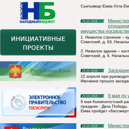
Сыктывкар-Емва-Ухта-Ем
Министерство Республики Коми имущественных и земельных
26.04.2016
отношени
имущества посредство
1. Нежилое строение – ку
Советский, д. 6б. Началь
2. Нежилое здание – конт
Советский, д. 6. Начальн
Заседан
26.04.2016
22 апреля при руководи
Ивочкине прошло заседа
9 мая п
26.04.2016
9 мая Княжпогостский рай
праздник - День Победы. 
Емва пройдет «Бессмерт
Министе
26.04.2016