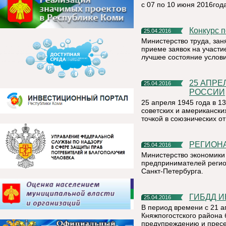
с 07 по 10 июня 2016года
Конкурс
25.04.2016
Министерство труда, зан
приеме заявок на участи
лучшее состояние услови
25 АПРЕЛЯ – ПАМЯТНАЯ ДАТА ВОЕННОЙ ИСТОРИИ
25.04.2016
РОССИИ
25 апреля 1945 года в 13
советских и американски
точкой в союзнических о
РЕГИОН
25.04.2016
Министерство экономики
предпринимателей регио
Санкт-Петербурга.
ГИБДД 
25.04.2016
В период времени с 21 а
Княжпогостского района
предупреждению и прес