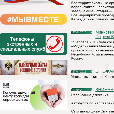
Все территориальные орг
переписчиков, напечатан
завершающей стадии — п
Все мероприятия проводя
Календарным планом ме
Министерство экономики информирует о том, что по итогам
27.04.2016
встречи 
29 апреля 2016 года со
«Модернизация Инноваци
органов исполнительной
Республики Коми в режи
Коми».
О ПОЖ
27.04.2016
Уважаемые жители Княжп
ВНИМА
27.04.2016
Расписание движения
Автобусов по направлен
Сыктывкар-Емва-Сыктыв