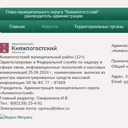
Глава муниципального округа "Княжпогостский" -
руководитель администрации
Главная
Новости
Территориальные органы
Админис
«Княжпо
Княжпогостский муниципальный район (12+)
Приемн
Зарегистрирован в Федеральной службе по надзору в
Общий о
сфере связи, информационных технологий и массовых
коммуникаций 25.06.2024 г., наименование: выписка из
Адрес: 1
реестра зарегистрированных средств массовой
Email:
e
информации ЭЛ № ФС 77 – 87669
Учредитель: Администрация муниципального округа
«Княжпогостский»
Главный редактор: Смирнягина И.В.
Тел.: 8(82139) 23-4-01
Электронная почта:
opmsu@inbox.ru