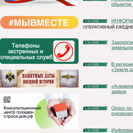
объектов
ИНФОРМ
2.04.2026
ОПЕРАТИВНЫЙ ЕЖЕДНЕ
Законопроекты Росреестра повысят эффективность
2.04.2026
земельно
В регионе продолжается реализация проекта Росреестра
1.04.2026
«Земля д
«Алюминиевая азбука» на призы РУСАЛа продлевает прием
1.04.2026
заявок
Опрос по оценки эффективности деятельности
1.04.2026
руководи
Информа
1.04.2026