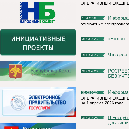
ОПЕРАТИВНЫЙ ЕЖЕДН
Информа
1.04.2026
отключение электроэнер
«Бокси
31.03.2026
Что дел
31.03.2026
РОСРЕЕСТР КОМИ НАПОМИНАЕТ: СДЕЛКИ С ЗЕМЛЕЙ
31.03.2026
БЕЗ УЧТ
Информа
31.03.2026
ОПЕРАТИВНЫЙ ЕЖЕДНЕ
на 1 апреля 2026 года
В Республике Коми продолжается программа социальной
31.03.2026
догазифи