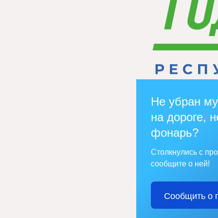
Не убран му
на дороге, н
фонарь?
Столкнулись с пр
сообщите о ней!
Сообщить о 