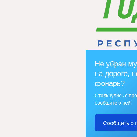
Не убран му
на дороге, н
фонарь?
Столкнулись с пр
сообщите о ней!
Сообщить о 