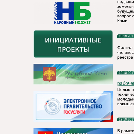
недвижи
земельн
будущем
вопрос 
Коми.
13.10.201
Филиал 
что вне
реестра
12.10.201
рабоче
Целью п
техниче
молодых
повышен
12.10.201
В рамка