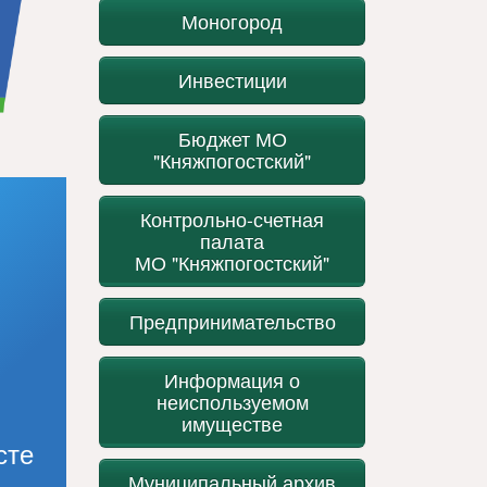
Моногород
Инвестиции
Бюджет МО
"Княжпогостский"
Контрольно-счетная
палата
МО "Княжпогостский"
Предпринимательство
Информация о
неиспользуемом
имуществе
сте
Муниципальный архив