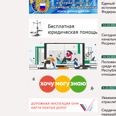
Единый 
источни
Федерац
12.10.201
Сегодня
начальн
Росреес
10.10.201
Положен
среди м
Республ
отношен
6.10.2017
Уважаем
отрасли
Сердечн
перера