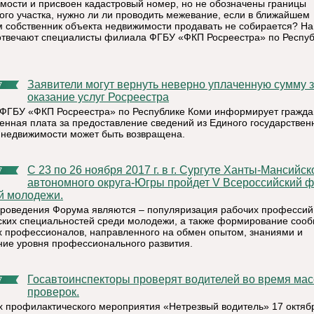
мости и присвоен кадастровый номер, но не обозначены границы
ого участка, нужно ли ли проводить межевание, если в ближайшем
 собственник объекта недвижимости продавать не собирается? На
отвечают специалисты филиала ФГБУ «ФКП Росреестра» по Респуб
Заявители могут вернуть неверно уплаченную сумму за
7
оказание услуг Росреестра
ФГБУ «ФКП Росреестра» по Республике Коми информирует граждан
сенная плата за предоставление сведений из Единого государствен
 недвижимости может быть возвращена.
С 23 по 26 ноября 2017 г. в г. Сургуте Ханты-Мансийского
7
автономного округа-Югры пройдет V Всероссийский 
й молодежи.
роведения Форума являются – популяризация рабочих профессий
ских специальностей среди молодежи, а также формирование соо
 профессионалов, направленного на обмен опытом, знаниями и
ие уровня профессионального развития.
Госавтоинспекторы проверят водителей во время массовых
7
проверок.
х профилактического мероприятия «Нетрезвый водитель» 17 октяб