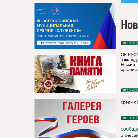
Нов
19.10.201
ОК РУСА
законод
России.
организ
18.10.201
среди о
18.10.201
сообща
о внесе