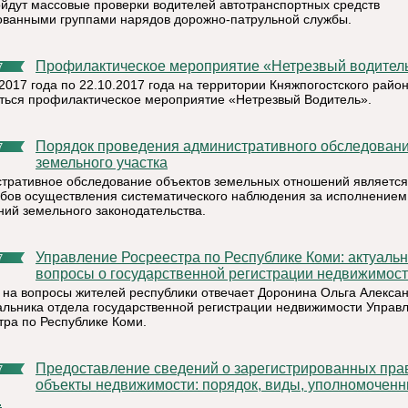
ойдут массовые проверки водителей автотранспортных средств
ованными группами нарядов дорожно-патрульной службы.
Профилактическое мероприятие «Нетрезвый водител
7
.2017 года по 22.10.2017 года на территории Княжпогостского райо
ться профилактическое мероприятие «Нетрезвый Водитель».
Порядок проведения административного обследования
7
земельного участка
тративное обследование объектов земельных отношений являетс
обов осуществления систематического наблюдения за исполнением
ний земельного законодательства.
Управление Росреестра по Республике Коми: актуальные
7
вопросы о государственной регистрации недвижимос
 на вопросы жителей республики отвечает Доронина Ольга Алекса
чальника отдела государственной регистрации недвижимости Управ
тра по Республике Коми.
Предоставление сведений о зарегистрированных правах на
7
объекты недвижимости: порядок, виды, уполномочен
.