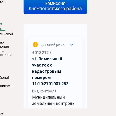
го и
комиссия
Княжпогостского района
о
...
сийской
лью
чения
на
оссии и
йона!
ником –
ре