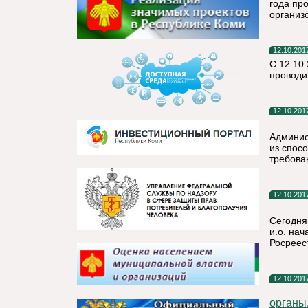
года пр
организ
12.10.201
С 12.10
проводи
12.10.201
Админис
из спос
требова
12.10.201
Сегодня
и.о. на
Росреес
12.10.201
органы