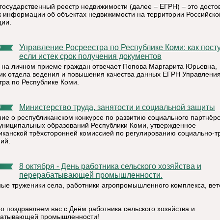
государственный реестр недвижимости (далее – ЕГРН) – это дост
к информации об объектах недвижимости на территории Российско
ии.
Управление Росреестра по Республике Коми: как поступить,
7
если истек срок получения документов
 на личном приеме граждан отвечает Попова Маргарита Юрьевна,
ик отдела ведения и повышения качества данных ЕГРН Управлени
тра по Республике Коми.
Министерство труда, занятости и социальной защиты
7
ие о республиканском конкурсе по развитию социального партнёр
униципальных образований Республики Коми, утвержденное
иканской трёхсторонней комиссией по регулированию социально-т
ий.
8 октября - День работника сельского хозяйства и
перерабатывающей промышленности.
ые труженики села, работники агропромышленного комплекса, ве
!
о поздравляем вас с Днём работника сельского хозяйства и
батывающей промышленности!