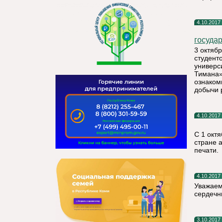
4.10.2017
государ
3 октяб
студент
универс
Тимана»
ознаком
добычи 
4.10.2017
С 1 окт
стране 
печати.
4.10.2017
Уважаем
сердечн
3.10.2017