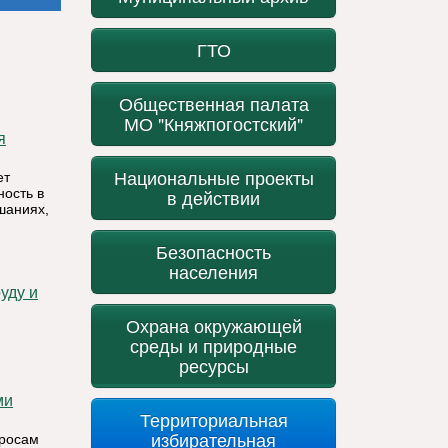
ГТО
Общественная палата
МО "Княжпогостский"
Национальные проекты
ет
ость в
в действии
шаниях,
Безопасность
населения
Охрана окружающей
среды и природные
ресурсы
ми
Территориальная
избирательная
просам