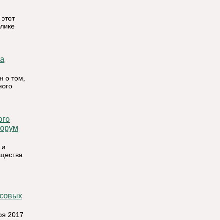
 этот
лике
 о том,
ного
форум
 и
бщества
ря 2017