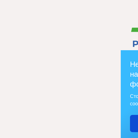
Не
на
ф
Сто
соо