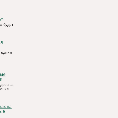
ь»
на будет
я одним
ти
ндровна,
ления
ные