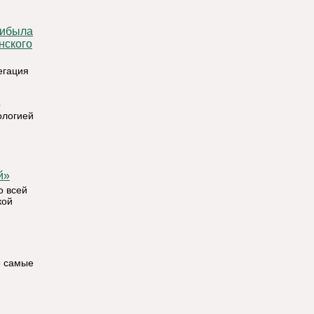
нского
егация
о
ологией
й»
о всей
кой
е самые