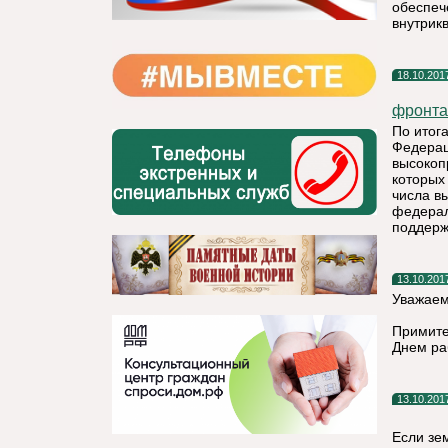
обеспеч
внутрик
18.10.201
фронта
По итог
Федерац
высокоп
которых
числа в
федерал
поддерж
13.10.201
Уважаем
Примите
Днем ра
13.10.201
Если зе