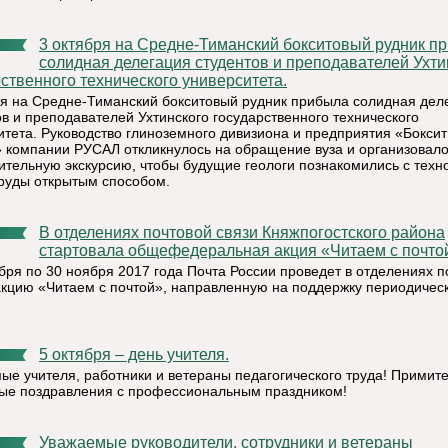
3 октября на Средне-Тиманский бокситовый рудник прибыла
солидная делегация студентов и преподавателей Ухти
ственного технического университета.
ря на Средне-Тиманский бокситовый рудник прибыла солидная дел
ов и преподавателей Ухтинского государственного технического
итета. Руководство глиноземного дивизиона и предприятия «Боксит
 компании РУСАЛ откликнулось на обращение вуза и организовал
ительную экскурсию, чтобы будущие геологи познакомились с техн
руды открытым способом.
В отделениях почтовой связи Княжпогостского района
стартовала общефедеральная акция «Читаем с почто
ября по 30 ноября 2017 года Почта России проведет в отделениях п
акцию «Читаем с почтой», направленную на поддержку периодичес
5 октября – день учителя.
ые учителя, работники и ветераны педагогического труда! Примит
ые поздравления с профессиональным праздником!
Уважаемые руководители, сотрудники и ветераны