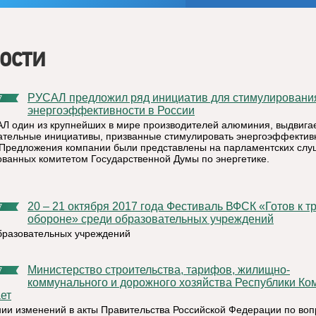
ости
РУСАЛ предложил ряд инициатив для стимулирования
7
энергоэффективности в России
Л один из крупнейших в мире производителей алюминия, выдвига
ательные инициативы, призванные стимулировать энергоэффективн
 Предложения компании были представлены на парламентских слу
ованных комитетом Государственной Думы по энергетике.
20 – 21 октября 2017 года Фестиваль ВФСК «Готов к труду и
7
обороне» среди образовательных учреждений
бразовательных учреждений
Министерство строительства, тарифов, жилищно-
7
коммунального и дорожного хозяйства Республики Ко
ет
нии изменений в акты Правительства Российской Федерации по во