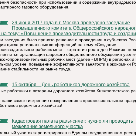
ения безопасности при использовании и содержании внутридомово
вартирного газового оборудования.
29 июня 2017 года в г. Москва проведено заседание
7
Промышленного комитета Общероссийского народног
 на тему: «Повышение производительности труда и создание
ам заседания было принято решение о проведении в субъектах Рос
ии цикла региональных конференций на тему «Создание
роизводительных рабочих мест – стратегия роста для России», це
 является организация широкого общественного обсуждения увели
ысокопроизводительных рабочих мест (далее - ВПРМ) в регионах и 
ьном уровне, повышение эффективности занятости в экономики Р
ание стабильности на рынке труда.
15 октября – День работников дорожного хозяйства
7
ые работники и ветераны дорожного хозяйства Княжпогостского ра
 наши самые искренние поздравления с профессиональным празд
ботников дорожного хозяйства!
Кадастровая палата разъясняет: нужно ли проводить
7
межевание земельного участка
мельный участок зарегистрирован в Едином государственном реест