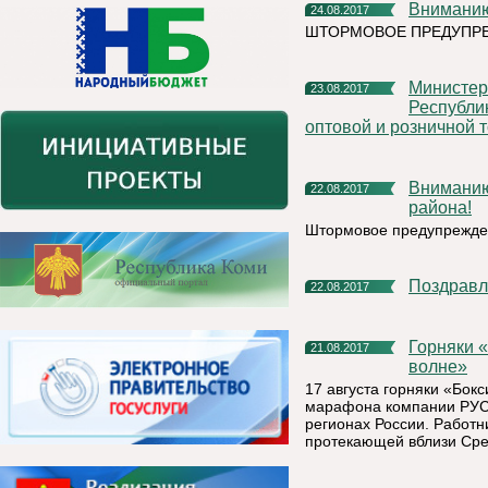
Внимани
24.08.2017
ШТОРМОВОЕ ПРЕДУПР
Министерство сельского хозяйства и потребительского рынка
23.08.2017
Республи
оптовой и розничной т
Вниманию жителей и руководителей Княжпогостского
22.08.2017
района!
Штормовое предупреждени
Поздрав
22.08.2017
Горняки «Боксита Тимана» присоединились к «Зеленой
21.08.2017
волне»
17 августа горняки «Бок
марафона компании РУСА
регионах России. Работн
протекающей вблизи Сре