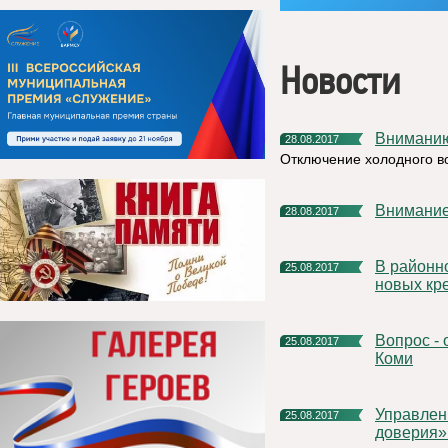
Новости
Внимани
28.08.2017
Отключение холодного во
Внимание
28.08.2017
В районном доме культуры г. Емва завершилась установка
25.08.2017
новых кр
Вопрос - ответ от Управление Росреестра по Республике
25.08.2017
Коми
Управление Росреестра по Республике Коми: «телефоны
25.08.2017
доверия»