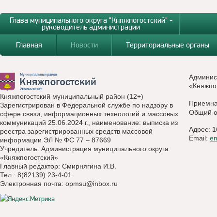
Глава муниципального округа "Княжпогостский" -
руководитель администрации
Главная
Новости
Территориальные органы
Админис
«Княжпо
Княжпогостский муниципальный район (12+)
Приемн
Зарегистрирован в Федеральной службе по надзору в
Общий о
сфере связи, информационных технологий и массовых
коммуникаций 25.06.2024 г., наименование: выписка из
Адрес: 1
реестра зарегистрированных средств массовой
Email:
e
информации ЭЛ № ФС 77 – 87669
Учредитель: Администрация муниципального округа
«Княжпогостский»
Главный редактор: Смирнягина И.В.
Тел.: 8(82139) 23-4-01
Электронная почта:
opmsu@inbox.ru