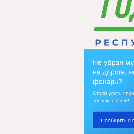
Не убран му
на дороге, н
фонарь?
Столкнулись с пр
сообщите о ней!
Сообщить о 