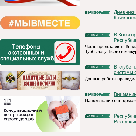
Дневники школьника от «Единой России» поступили в школы
25.08.2017
Княжпого
В Коми прошел молодежный конкурс «Лучший призывник
25.08.2017
Республи
Честь представлять Княж
Турбылеву. Всего в конку
В клубе п. Тракт Княжпогостского района завершился ремонт
25.08.2017
системы 
Данные работы проводил
Внимани
25.08.2017
Напоминание о штормов
Республиканский конкурс инновационных проектов
24.08.2017
Республи