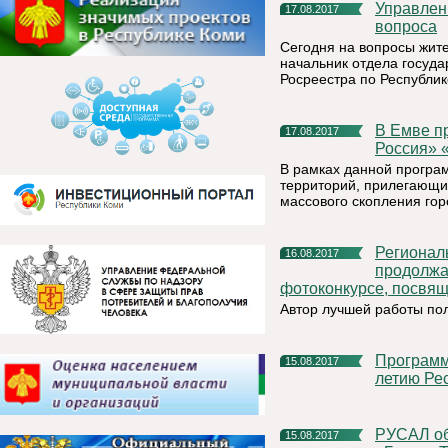
Управление Росреестра по Республике Коми: три актуальных
17.08.2017
вопроса
Сегодня на вопросы жит
начальник отдела госуд
Росреестра по Республик
В Емве продолжается реализация проекта партии «Единая
17.08.2017
Россия» 
В рамках данной програ
территорий, прилегающи
массового скопления гор
Региональное отделение партии «Единая Россия»
16.08.2017
продолжае
фотоконкурсе, посвя
Автор лучшей работы пол
Программа праздничных мероприятий, посвященных 96-
15.08.2017
летию Рес
РУСАЛ объявляет о кадровом изменении на предприятии
15.08.2017