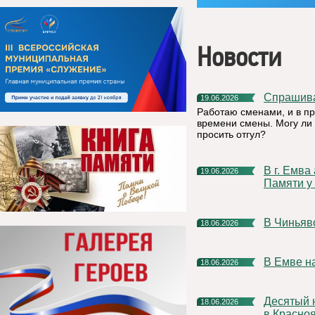
Новости
Спрашив
19.06.2026
Работаю сменами, и в п
времени смены. Могу ли 
просить отгул?
В г. Емва акция «Минута молчания» пройдет в 12.15 в сквере
19.06.2026
Памяти у 
В Чинья
18.06.2026
В Емве 
18.06.2026
Десятый научный фестиваль РУСАЛа стартует уже в августе
18.06.2026
в Красно