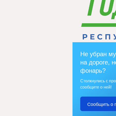
Не убран му
на дороге, н
фонарь?
Столкнулись с пр
сообщите о ней!
Сообщить о 