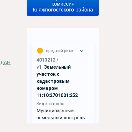
комиссия
Княжпогостского района
ЖДАН