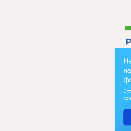
Не
на
ф
Сто
соо