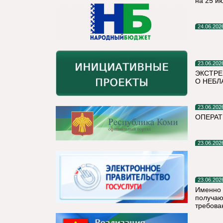
на 25 и
24.06.202
23.06.202
ЭКСТРЕ
О НЕБЛ
23.06.202
ОПЕРА
23.06.202
23.06.202
Именно 
получаю
требова