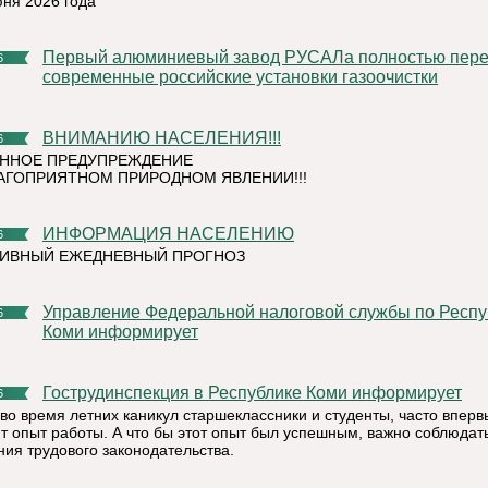
юня 2026 года
Первый алюминиевый завод РУСАЛа полностью перешел на
6
современные российские установки газоочистки
ВНИМАНИЮ НАСЕЛЕНИЯ!!!
6
ННОЕ ПРЕДУПРЕЖДЕНИЕ
АГОПРИЯТНОМ ПРИРОДНОМ ЯВЛЕНИИ!!!
ИНФОРМАЦИЯ НАСЕЛЕНИЮ
6
ТИВНЫЙ ЕЖЕДНЕВНЫЙ ПРОГНОЗ
Управление Федеральной налоговой службы по Республике
6
Коми информирует
Гострудинспекция в Республике Коми информирует
6
во время летних каникул старшеклассники и студенты, часто вперв
т опыт работы. А что бы этот опыт был успешным, важно соблюдат
ния трудового законодательства.