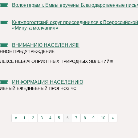
Волонтерам г. Емвы вручены Благодарственные пись
6
Княжпогостский округ присоединился к Всероссийской акции
6
«Минута молчания»
ВНИМАНИЮ НАСЕЛЕНИЯ!!!
6
ННОЕ ПРЕДУПРЕЖДЕНИЕ
ЛЕКСЕ НЕБЛАГОПРИЯТНЫХ ПРИРОДНЫХ ЯВЛЕНИЙ!!!
ИНФОРМАЦИЯ НАСЕЛЕНИЮ
6
ИВНЫЙ ЕЖЕДНЕВНЫЙ ПРОГНОЗ ЧС
«
1
2
3
4
5
6
7
8
9
10
»