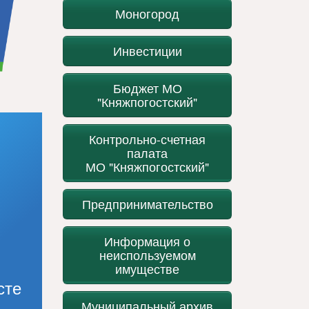
Моногород
Инвестиции
Бюджет МО
"Княжпогостский"
Контрольно-счетная
палата
МО "Княжпогостский"
Предпринимательство
Информация о
неиспользуемом
имуществе
сте
Муниципальный архив