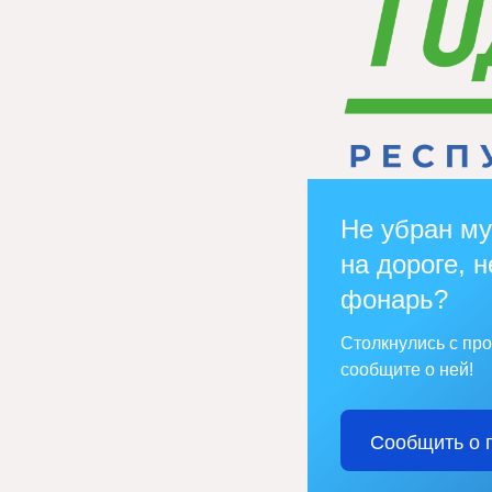
Не убран му
на дороге, н
фонарь?
Столкнулись с пр
сообщите о ней!
Сообщить о 