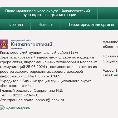
Глава муниципального округа "Княжпогостский" -
руководитель администрации
Главная
Новости
Территориальные органы
Админис
«Княжпо
Княжпогостский муниципальный район (12+)
Приемн
Зарегистрирован в Федеральной службе по надзору в
Общий о
сфере связи, информационных технологий и массовых
коммуникаций 25.06.2024 г., наименование: выписка из
Адрес: 1
реестра зарегистрированных средств массовой
Email:
e
информации ЭЛ № ФС 77 – 87669
Учредитель: Администрация муниципального округа
«Княжпогостский»
Главный редактор: Смирнягина И.В.
Тел.: 8(82139) 23-4-01
Электронная почта:
opmsu@inbox.ru