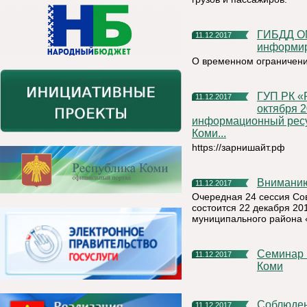
ГИБДД ОМВД России по Княжпогостскому району
11.12.2017
информи
О временном ограничени
ГУП РК «РП «Бизнес - Инкубатор» информирует, что с
11.12.2017
октября 2
информационный ресу
Коми...
https://зарнишайт.рф
Внимани
11.12.2017
Очередная 24 сессия Со
состоится 22 декабря 20
муниципального района 
Семинар в с. Серегово Княжпогосткий район Республика
11.12.2017
Коми
Соблюде
11.12.2017