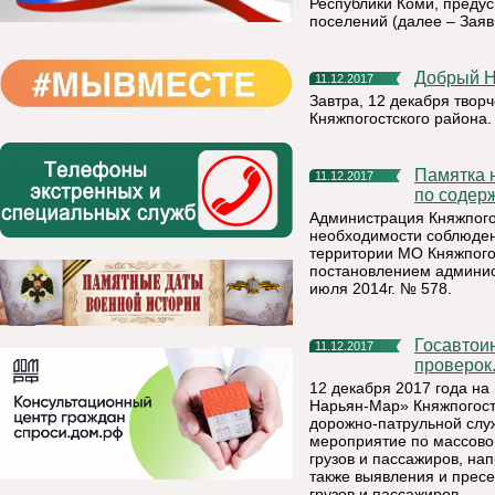
Республики Коми, преду
поселений (далее – Заяв
Добрый 
11.12.2017
Завтра, 12 декабря творч
Княжпогостского района.
Памятка населению Княжпогостского муниципального района
11.12.2017
по содер
Администрация Княжпого
необходимости соблюден
территории МО Княжпого
постановлением админис
июля 2014г. № 578.
Госавтоинспекторы проверят водителей во время массовых
11.12.2017
проверок
12 декабря 2017 года на
Нарьян-Мар» Княжпогост
дорожно-патрульной слу
мероприятие по массово
грузов и пассажиров, н
также выявления и прес
грузов и пассажиров.