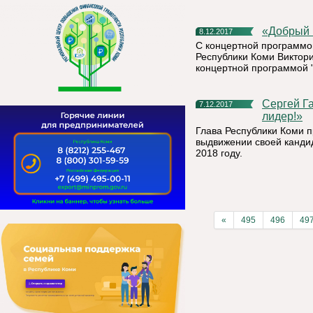
«Добры
8.12.2017
С концертной программой
Республики Коми Виктори
концертной программой "
Сергей Гапликов: «Владимир Путин – наш национальный
7.12.2017
лидер!»
Глава Республики Коми 
выдвижении своей канди
2018 году.
«
495
496
49