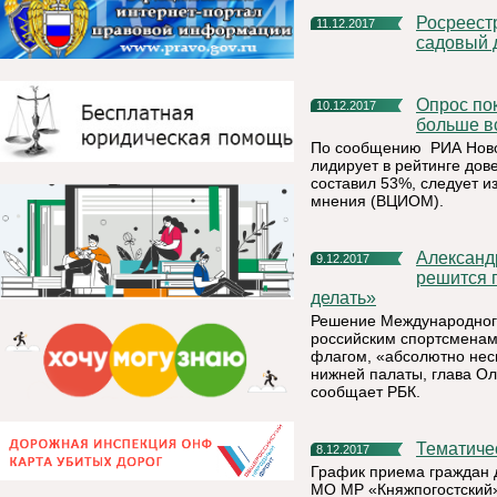
Росреестр разъясняет: как поставить на кадастровый учет
11.12.2017
садовый 
Опрос показал, кому из политиков россияне доверяют
10.12.2017
больше в
По сообщению РИА Новос
лидирует в рейтинге дов
составил 53%, следует и
мнения (ВЦИОМ).
Александр Жуков: «Нужно поддержать и тех спортсменов, кто
9.12.2017
решится п
делать»
Решение Международного
российским спортсменам
флагом, «абсолютно несп
нижней палаты, глава Ол
сообщает РБК.
Тематич
8.12.2017
График приема граждан
МО МР «Княжпогостский» 