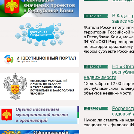
В Кадастровой палате можно подать заявление на учет вне
11.12.2017
зависимо
Жители России получили
территории Российской 
в Республике Коми, мож
ФГБУ «ФКП Росреестра» 
по экстерриториальному
любом субъекте Российс
На «Юргане» расскажут и ответят на вопросы жителей
11.12.2017
республи
недвижимости
13 декабря в 12:00 в п
республиканском телеви
объектов недвижимости.
Росреестр разъясняет: как поставить на кадастровый учет
11.12.2017
садовый 
Нужно ли ставить на кад
специалисты филиала ФГ