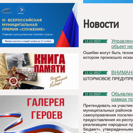
Новости
Управление Росреестра по Республике Коми: что делать, если
13.12.2017
объект н
Ошибки могут быть техни
котором произошло иск
ВНИМАНИ
13.12.2017
ШТОРМОВОЕ ПРЕДУПР
Объявление о проведении отбора народных проектов в
12.12.2017
рамках п
Претендовать на участие
муниципальных районов и
самоуправления поселени
предоставления из респу
реализацию народных пр
бюджет», утвержденным