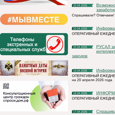
Возможно ли отозвать работника из отпуска без сохранения
20.04.2026
заработн
Спрашивали? Отвечаем!
Информа
20.04.2026
ОПЕРАТИВНЫЙ ЕЖЕДН
РУСАЛ завершает внедрение технологии искусственного
20.04.2026
интеллек
заводов
Информа
19.04.2026
ОПЕРАТИВНЫЙ ЕЖЕДНЕ
на 20 апреля 2026 года
ИНФОРМ
18.04.2026
ОПЕРАТИВНЫЙ ЕЖЕДНЕ
Спрашив
17.04.2026