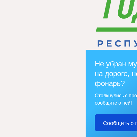
Не убран му
на дороге, н
фонарь?
Столкнулись с пр
сообщите о ней!
Сообщить о 