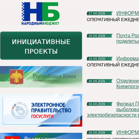
ИНФОРМ
17.04.2026
ОПЕРАТИВНЫЙ ЕЖЕДНЕ
Почта России поможет участникам Библионочи в Сыктывкаре
16.04.2026
поделить
Информа
16.04.2026
ОПЕРАТИВНЫЙ ЕЖЕДН
Отделение Госавтоинспекции ОМВД России по
16.04.2026
Княжпого
Филиал ПАО «Россети» - МЭС Северо-Запада напоминает
16.04.2026
рыболова
электробезопасности 
ИНФОРМ
16.04.2026
отключение электроэнер