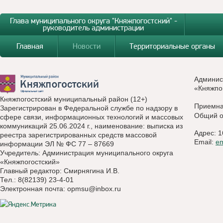
Глава муниципального округа "Княжпогостский" -
руководитель администрации
Главная
Новости
Территориальные органы
Админис
«Княжпо
Княжпогостский муниципальный район (12+)
Приемн
Зарегистрирован в Федеральной службе по надзору в
Общий о
сфере связи, информационных технологий и массовых
коммуникаций 25.06.2024 г., наименование: выписка из
Адрес: 1
реестра зарегистрированных средств массовой
Email:
e
информации ЭЛ № ФС 77 – 87669
Учредитель: Администрация муниципального округа
«Княжпогостский»
Главный редактор: Смирнягина И.В.
Тел.: 8(82139) 23-4-01
Электронная почта:
opmsu@inbox.ru