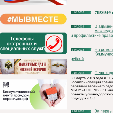
Уважаем
4.04.2018
в администрации МР «Княжпогостский» состоялась
4.04.2018
межведом
и профилактике прав
На ремонт пострадавшего от пожара дома по ул.
3.04.2018
Клммунист
рублей
Пешеход
2.04.2018
30 марта 2018 года в 11 
Госавтоинспекции совме
ребятами весеннего озд
МБОУ «СОШ №2» г. Емва 
объекты улично-дорожно
подходов к ОО.
За первый квартал 2018 года за выплатой при рождении
2.04.2018