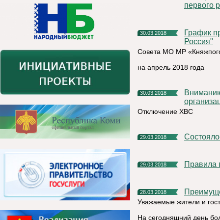
первого 
График приема граждан депутатской группой партии "Единая
30.03.2018
Россия"
Совета МО МР «Княжпог
на апрель 2018 года
Вниманию населения,руководителям предприятий и
30.03.2018
организац
Отключение ХВС
Состоял
29.03.2018
Правила
29.03.2018
Преимущ
28.03.2018
Уважаемые жители и гост
На сегодняшний день бо