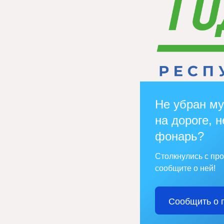
Не убран му
на дороге, н
фонарь?
Столкнулись с пр
сообщите о ней!
Сообщить о 