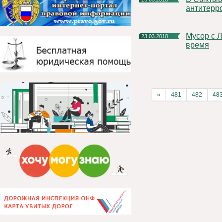
антитерр
Мусор с Лесокомбината и Ачима вывезут в ближайшее
23.03.2018
время
«
481
482
48