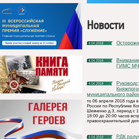
Новости
Осторож
4.04.2018
Вниманию населения! Княжпогостский участок ФКУ «Центр
4.04.2018
ГИМС МЧС
Руководство отдела министерства внутренних дел России по
4.04.2018
Княжпого
муниципального райо
то 06 апреля 2018 года
России по Республике Ко
Шевченко д.3, период с 1
18:00 до 20:00 часов вс
правоохранительной деят
РДК пол
4.04.2018