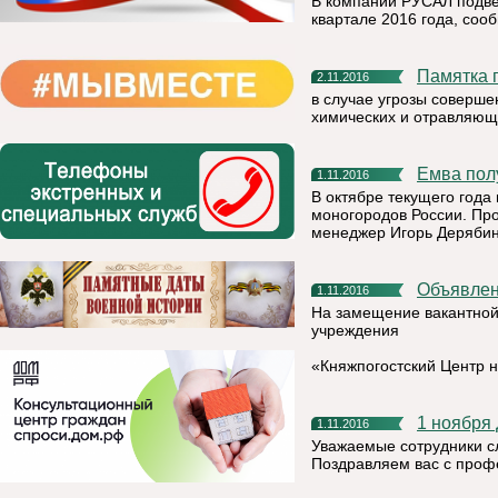
В компании РУСАЛ подве
квартале 2016 года, соо
Памятка
2.11.2016
в случае угрозы соверше
химических и отравляющ
Емва по
1.11.2016
В октябре текущего года 
моногородов России. Пр
менеджер Игорь Дерябин,
Объявле
1.11.2016
На замещение вакантной
учреждения
«Княжпогостский Центр 
1 ноябр
1.11.2016
Уважаемые сотрудники с
Поздравляем вас с проф