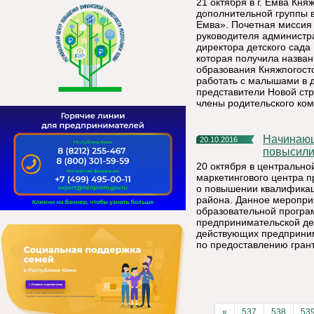
21 октября в г. Емва Кн
дополнительной группы 
Емва». Почетная миссия
руководителя администр
директора детского сада
которая получила назван
образования Княжпогостс
работать с малышами в 
представители Новой стр
члены родительского ком
Начинающие предприниматели Княжпогостского района
20.10.2016
повысили
20 октября в центрально
маркетингового центра 
о повышении квалифика
района. Данное меропри
образовательной прогр
предпринимательской де
действующих предприним
по предоставлению грант
«
537
538
53