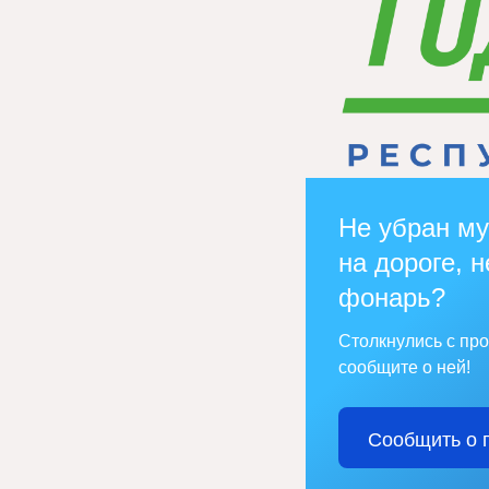
Не убран му
на дороге, н
фонарь?
Столкнулись с пр
сообщите о ней!
Сообщить о 