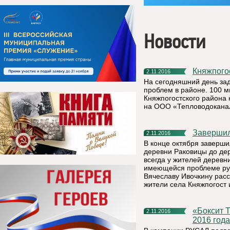
Новости
Княжпог
2.11.2016
На сегодняшний день за
проблем в районе. 100 м
Княжпогостского района
на ООО «Тепловодоканал»
Заверши
2.11.2016
В конце октября заверши
деревни Раковицы до дер
всегда у жителей деревн
имеющейся проблеме ру
Вячеславу Ивочкину расс
жители села Княжпогост 
«Боксит Тимана» увеличил добычу руды в третьем квартале
2.11.2016
2016 года