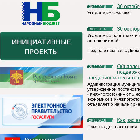
30 октяб
30.10.2016
Уважаемые земляки!
30 октя
30.10.2016
Уважаемые работники и 
автолюбители!
Поздравляем вас с Днем
Объявление о приеме заявок на получение финансовой
28.10.2016
поддержк
предпринимательства
Администрация муниципа
утвержденной постановл
«Княжпогостский» от 5 
экономики в Княжпогостс
объявляет о начале при
Как расп
28.10.2016
Памятка для населения