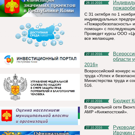
Индивидуальных предпринимателей обучат
28.10.2016
пожаробе
С 31 октября по 1 ноябр
индивидуальных предпри
«Пожаробезопасность» и
помощи» с последующим 
Проведет курсы ООО «Це
все желающие.
Всероссийский конкурс на лучшую организацию работ в
27.10.2016
области у
2016»
Всероссийский конкурс н
труда «Успех и безопасно
Министерства труда и с
516.
Бюджет 
27.10.2016
В социальной сети Вконт
АМР «Княжпостский».
Руководитель администрации МР «Княжпогостский» В.И.
27.10.2016
Ивочкин 