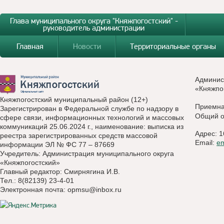
Глава муниципального округа "Княжпогостский" -
руководитель администрации
Главная
Новости
Территориальные органы
Админис
«Княжпо
Княжпогостский муниципальный район (12+)
Приемн
Зарегистрирован в Федеральной службе по надзору в
Общий о
сфере связи, информационных технологий и массовых
коммуникаций 25.06.2024 г., наименование: выписка из
Адрес: 1
реестра зарегистрированных средств массовой
Email:
e
информации ЭЛ № ФС 77 – 87669
Учредитель: Администрация муниципального округа
«Княжпогостский»
Главный редактор: Смирнягина И.В.
Тел.: 8(82139) 23-4-01
Электронная почта:
opmsu@inbox.ru