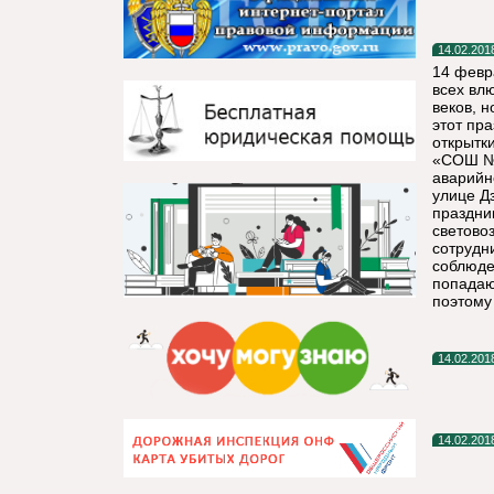
14.02.201
14 февр
всех вл
веков, 
этот пр
открытк
«СОШ №1
аварийн
улице Д
праздни
светово
сотрудн
соблюде
попадаю
поэтому
14.02.201
14.02.201