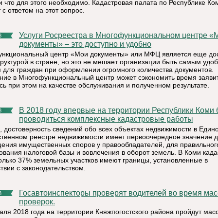
 и что для этого необходимо. Кадастровая палата по Республике Ко
с ответом на этот вопрос.
Услуги Росреестра в Многофункциональном центре «Мои
8
документы» – это доступно и удобно
нкциональный центр «Мои документы» или МФЦ является еще до
труктурой в стране, но это не мешает организации быть самым удо
 для граждан при оформлении огромного количества документов.
ие в Многофункциональный центр может сэкономить время заяви
сь при этом на качестве обслуживания и полученном результате.
В 2018 году впервые на территории Республики Коми будут
8
проводиться комплексные кадастровые работы
, достоверность сведений обо всех объектах недвижимости в Един
ственном реестре недвижимости имеет первоочередное значение 
ения имущественных споров у правообладателей, для правильног
вания налоговой базы и вовлечения в оборот земель. В Коми кад
только 37% земельных участков имеют границы, установленные в
ствии с законодательством.
Госавтоинспекторы проверят водителей во время массовых
8
проверок.
аля 2018 года на территории Княжпогостского района пройдут мас