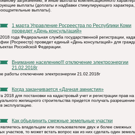
тивному загрязнению, и иные выплаты компенсационного характер
рующие выплаты (доплаты и надбавки стимулирующего характера
поощрительные выплаты).
1 марта Управление Росреестра по Республики Коми
8
проведет «День консультаций»
 2018 года Федеральная служба государственной регистрации, када
афии (Росреестр) проведет единый «День консультаций» для гражд
бъектах Российской Федерации.
Внимание населению!!! отключение электроэнергии
8
21.02.2018г
е работы отключение электроэнергии 21.02.2018г
Когда заканчивается «Дачная амнистия»
8
та 2018 для постановки на кадастровый учет и регистрации прав на
уального жилищного строительства придется получать разрешение
 в эксплуатацию.
Как объединить смежные земельные участки
8
 являетесь владельцем или пользователем двух и более смежных
х участков, то может встать вопрос как из них сделать один земел