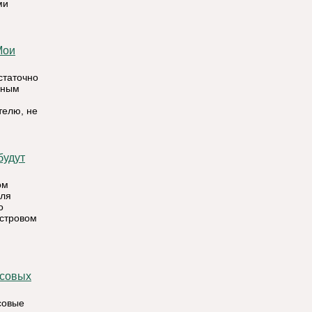
ми
статочно
бным
телю, не
ом
для
о
астровом
совые