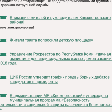
и водителей автотранспортных средств организованными группами
 дорожно-патрульной службы.
Вниманию жителей и руководителям Княжпогостского
8
района!
ние электроэнергии!
Жители тракта попросили детскую площадку
8
Управление Росреестра по Республике Коми: «дачная
8
амнистия» для индивидуальных жилых домов закончи
2018 года
ЦИК России утвердит график предвыборных дебатов
8
кандидатов в президенты
В администрации МР «Княжпогостский» утверждена
8
муниципальная программа «Безопасность
еятельности и социальной защиты населения в Княжпогост
»