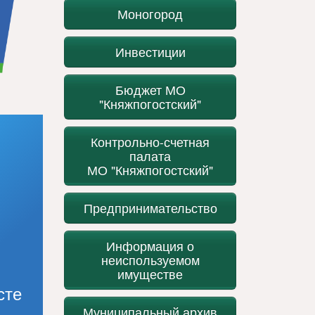
Моногород
Инвестиции
Бюджет МО
"Княжпогостский"
Контрольно-счетная
палата
МО "Княжпогостский"
Предпринимательство
Информация о
неиспользуемом
имуществе
сте
Муниципальный архив