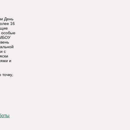
ли День
более 16
ющие
и особые
 МБОУ
овень
ральной
и с
яски
лями и
 точку,