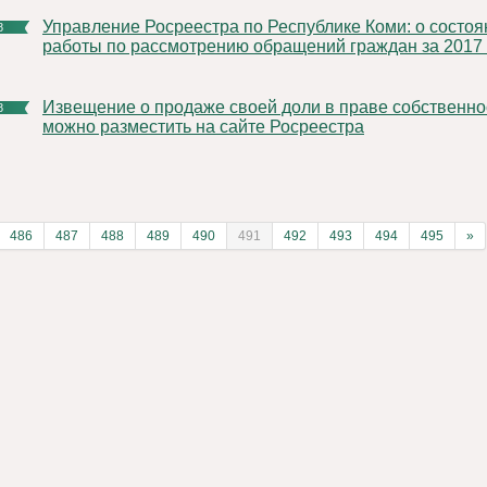
Управление Росреестра по Республике Коми: о состоянии
8
работы по рассмотрению обращений граждан за 2017 
Извещение о продаже своей доли в праве собственности
8
можно разместить на сайте Росреестра
486
487
488
489
490
491
492
493
494
495
»