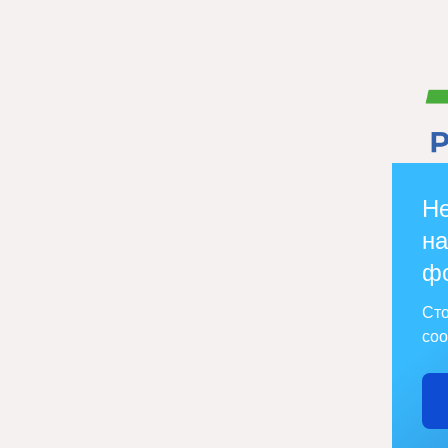
Не
на
ф
Сто
соо