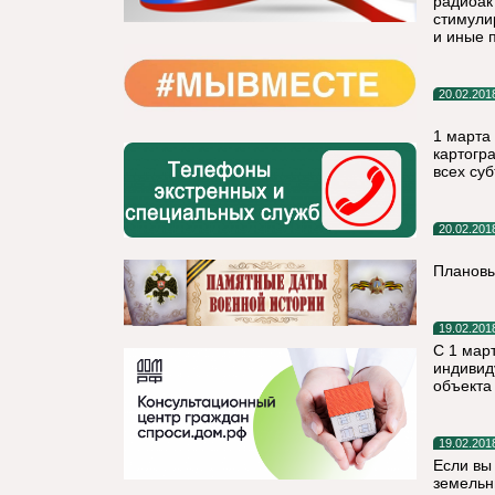
радиоак
стимули
и иные 
20.02.201
1 марта
картогр
всех су
20.02.201
Плановы
19.02.201
С 1 мар
индивид
объекта
19.02.201
Если вы
земельны