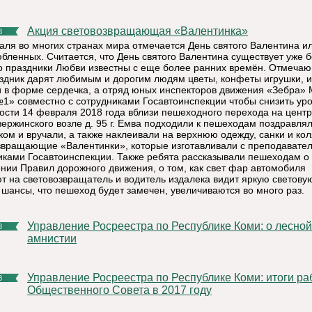
Акция световозвращающая «Валентинка»
8
аля во многих странах мира отмечается День святого Валентина и
юбленных. Считается, что День святого Валентина существует уже 
но праздники Любви известны с еще более ранних времён. Отмеча
аздник дарят любимым и дорогим людям цветы, конфеты игрушки, 
и в форме сердечка, а отряд юных инспекторов движения «Зебра»
» совместно с сотрудниками Госавтоинспекции чтобы снизить ур
ости 14 февраля 2018 года вблизи пешеходного перехода на цент
зержинского возле д. 95 г. Емва подходили к пешеходам поздравлял
ком и вручали, а также наклеивали на верхнюю одежду, санки и кол
звращающие «Валентинки», которые изготавливали с преподавате
иками Госавтоинспекции. Также ребята рассказывали пешеходам о
нии Правил дорожного движения, о том, как свет фар автомобиля
т на световозвращатель и водитель издалека видит яркую световую
 шансы, что пешеход будет замечен, увеличиваются во много раз.
Управление Росреестра по Республике Коми: о лесной
8
амнистии
Управление Росреестра по Республике Коми: итоги работы
8
Общественного Совета в 2017 году