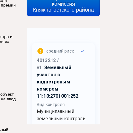
а) и
комиссия
, премии
Княжпогостского района
стра и
ан во
 объект
 на ввод
ьный