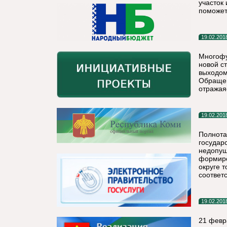
участок
поможет 
19.02.201
Многофу
новой с
выходом
Обращен
отражая
19.02.201
Полнота
государ
недопущ
формиро
округе 
соответ
19.02.201
21 февр