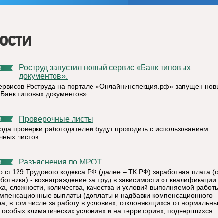
ости
Роструд запустил новый сервис «Банк типовых
8
документов».
ервисов Роструда на портале «Онлайнинспекция.рф» запущен нов
«Банк типовых документов».
Проверочные листы
8
года проверки работодателей будут проходить с использованием
чных листов.
Разъяснения по МРОТ
8
о ст.129 Трудового кодекса РФ (далее – ТК РФ) заработная плата (
аботника) - вознаграждение за труд в зависимости от квалификации
ка, сложности, количества, качества и условий выполняемой работы
омпенсационные выплаты (доплаты и надбавки компенсационного
ра, в том числе за работу в условиях, отклоняющихся от нормальны
в особых климатических условиях и на территориях, подвергшихся