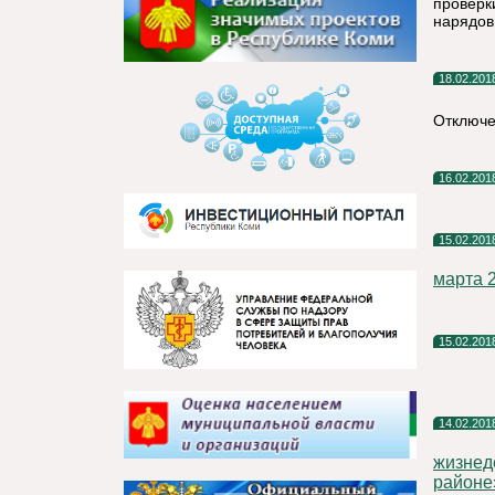
проверк
нарядов
18.02.201
Отключе
16.02.201
15.02.201
марта 
15.02.201
14.02.201
жизнед
районе