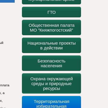
ГТО
Общественная палата
МО "Княжпогостский"
Национальные проекты
ый
в действии
Безопасность
населения
Охрана окружающей
среды и природные
оплата
ресурсы
, а
Территориальная
х,
избирательная