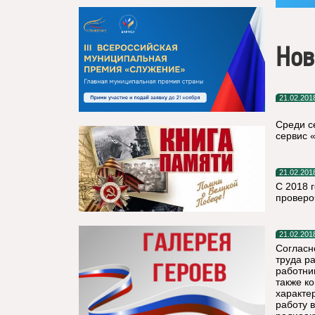
Нов
21.02.201
Среди с
сервис 
21.02.201
С 2018 
проверо
21.02.201
Согласн
труда р
работни
также к
характе
работу 