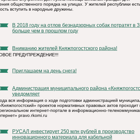
ения общественного порядка на улицах. У жителей республики ест
ость вступить в народные дружины.
В 2018 году на отлов безнадзорных собак потратят в 3 раза
8
больше чем в прошлом году
Вниманию жителей Княжпогостского района!
8
ВОЕ ПРЕДУПРЕЖДЕНИЕ!!!
Приглашаем на день снега!
8
Администрация муниципального района «Княжпогостский»
8
уведомляет
года вся информация о ходе подготовки администрацией муниципа
«Княжпогостский» проектов нормативных правовых актов проходит 
региональном интернет-портале в информационно-телекоммуник
тернет» pravo.rkomi.ru
РУСАЛ инвестирует 250 млн рублей в производство
8
инновационного материала для кабельной