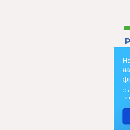
Не
на
ф
Сто
соо