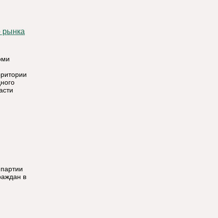
оми
и
рритории
дного
асти
 партии
раждан в