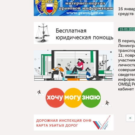
16 янва
средств
15.01.201
В период
Ленингр
транспо
11, пов
участни
личност
соверши
свидете
информа
ОМВД Ро
кабинет
«