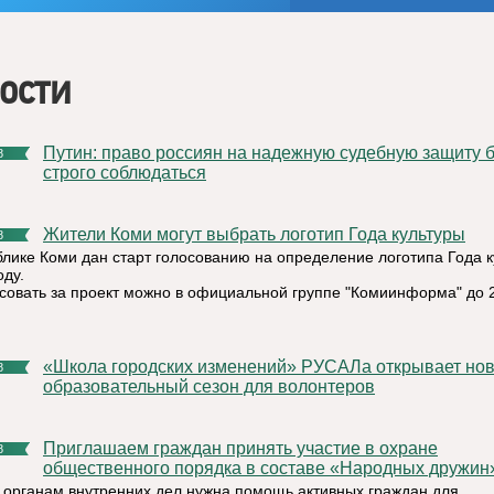
ости
Путин: право россиян на надежную судебную защиту будет
8
строго соблюдаться
Жители Коми могут выбрать логотип Года культуры
8
блике Коми дан старт голосованию на определение логотипа Года 
оду.
совать за проект можно в официальной группе "Комиинформа" до 
«Школа городских изменений» РУСАЛа открывает новый
8
образовательный сезон для волонтеров
Приглашаем граждан принять участие в охране
8
общественного порядка в составе «Народных дружин
 органам внутренних дел нужна помощь активных граждан для