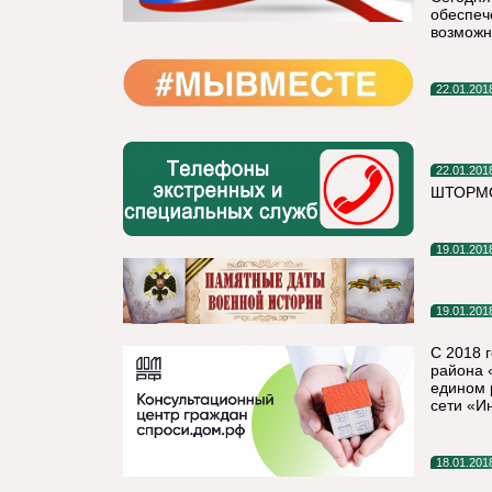
обеспеч
возможн
22.01.201
22.01.201
ШТОРМО
19.01.201
19.01.201
С 2018 
района 
едином 
сети «Ин
18.01.201