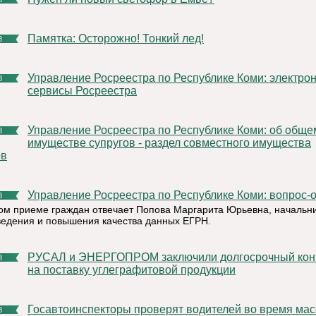
Памятка: Осторожно! Тонкий лед!
8
Управление Росреестра по Республике Коми: электронные
8
сервисы Росреестра
Управление Росреестра по Республике Коми: об общем
8
имуществе супругов - раздел совместного имущества
ов
Управление Росреестра по Республике Коми: вопрос-о
8
ом приеме граждан отвечает Попова Маргарита Юрьевна, начальн
ведения и повышения качества данных ЕГРН.
РУСАЛ и ЭНЕРГОПРОМ заключили долгосрочный контракт
8
на поставку углеграфитовой продукции
Госавтоинспекторы проверят водителей во время массовых
8