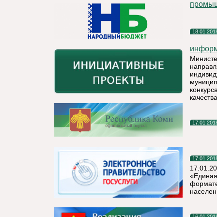
промы
18.01.201
информ
Министе
направл
индивид
муницип
конкурс
качества
17.01.201
17.01.201
17.01.2
«Единая
формате
населен
16.01.201