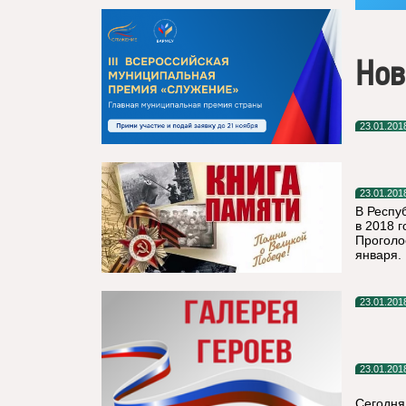
Нов
23.01.201
23.01.201
В Респу
в 2018 г
Проголо
января.
23.01.201
23.01.201
Сегодня