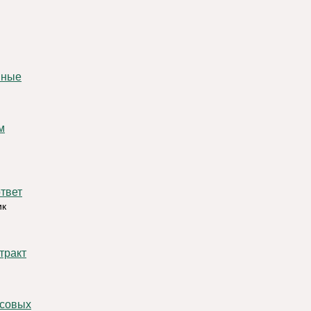
твет
ик