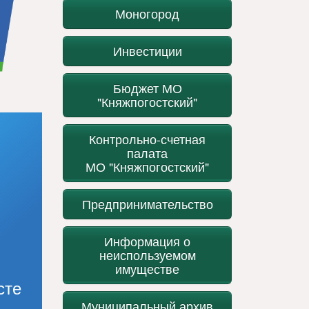
Моногород
Инвестиции
Бюджет МО
"Княжпогостский"
Контрольно-счетная
палата
МО "Княжпогостский"
Предпринимательство
Информация о
неиспользуемом
имуществе
сте
Муниципальный архив