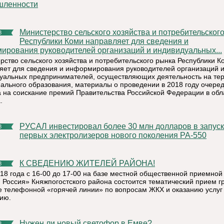
шленности
Министерство сельского хозяйства и потребительского рынка
8
Республики Коми направляет для сведения и
ирования руководителей организаций и индивидуальных...
рство сельского хозяйства и потребительского рынка Республики К
яет для сведения и информирования руководителей организаций 
уальных предпринимателей, осуществляющих деятельность на те
ального образования, материалы о проведении в 2018 году очере
а на соискание премий Правительства Российской Федерации в обл
.
РУСАЛ инвестировал более 30 млн долларов в запуск
8
первых электролизеров нового поколения РА-550
К СВЕДЕНИЮ ЖИТЕЛЕЙ РАЙОНА!
8
018 года с 16-00 до 17-00 на базе местной общественной приемной
 Россия» Княжпогостского района состоится тематический прием г
 телефонной «горячей линии» по вопросам ЖКХ и оказанию услуг
ию.
Нужен ли новый светофор в Емве?
8