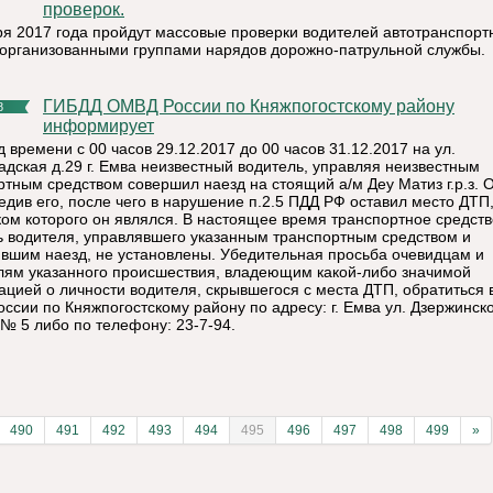
проверок.
ря 2017 года пройдут массовые проверки водителей автотранспорт
 организованными группами нарядов дорожно-патрульной службы.
ГИБДД ОМВД России по Княжпогостскому району
8
информирует
 времени с 00 часов 29.12.2017 до 00 часов 31.12.2017 на ул.
адская д.29 г. Емва неизвестный водитель, управляя неизвестным
ртным средством совершил наезд на стоящий а/м Деу Матиз г.р.з. 
редив его, после чего в нарушение п.2.5 ПДД РФ оставил место ДТП
ком которого он являлся. В настоящее время транспортное средств
ь водителя, управлявшего указанным транспортным средством и
вшим наезд, не установлены. Убедительная просьба очевидцам и
лям указанного происшествия, владеющим какой-либо значимой
цией о личности водителя, скрывшегося с места ДТП, обратиться
ссии по Княжпогостскому району по адресу: г. Емва ул. Дзержинско
 № 5 либо по телефону: 23-7-94.
490
491
492
493
494
495
496
497
498
499
»