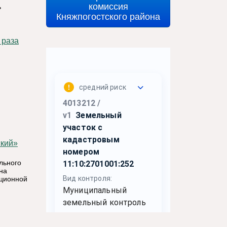
комиссия
ь
Княжпогостского района
льного
на
ационной