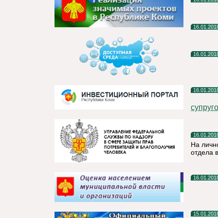
16.01.201
16.01.201
16.01.201
супруг
16.01.201
На личн
отдела 
16.01.201
15.01.201