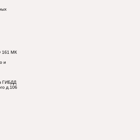
ных
О 161 МК
,
о и
 в ГИБДД
го д.106