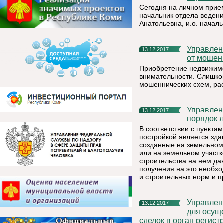
Сегодня на личном прие
начальник отдела веден
Анатольевна, и.о. начал
Управление Росреестра по Республике Коми: как уберечься
13.12.2017
от мошен
Приобретение недвижимо
внимательности. Слишко
мошеннических схем, рас
Управление Росреестра по Республике Коми: понятие и
13.12.2017
порядок 
В соответствии с пункта
постройкой является зда
созданные на земельном 
или на земельном участк
строительства на нем да
получения на это необх
и строительных норм и п
Управление Росреестра по Республике Коми: в каком случае
13.12.2017
для осущ
сделок в орган регист