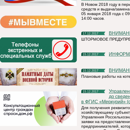
В Новом 2018 году в пер
средств и выдача/замена
05 января 2018 года с 0
14:00 часов.
ВНИМАНИ
17.12.2017
ШТОРМОВОЕ ПРЕДУПР
ИНФОРМ
15.12.2017
ВНИМАН
15.12.2017
Плановые работы на кот
Управление Россельхознадзора по Республике Коми доводит
15.12.2017
до сведе
в ФГИС «Меркурий» (с
Для получения реквизито
хозяйствующему субъекту
Управления Россельхозна
заявки на предоставлени
предпринимателей, кото