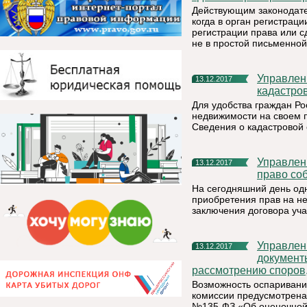
Действующим законодате
когда в орган регистрац
регистрации права или 
не в простой письменной
Управление Росреестра по Республике Коми: как узнать
13.12.2017
кадастро
Для удобства граждан Ро
недвижимости на своем 
Сведения о кадастровой
Управление Росреестра по Республике Коми: как оформить
13.12.2017
право соб
На сегодняшний день од
приобретения прав на не
заключения договора уча
Управление Росреестра по Республике Коми: какие
13.12.2017
документ
рассмотрению споров,
Возможность оспаривани
комиссии предусмотрена 
№135-ФЗ «Об оценочной 