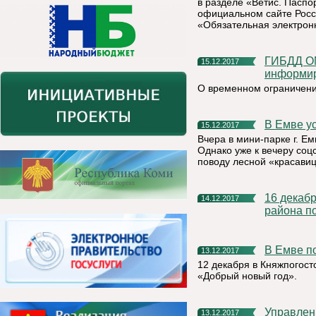
в разделе «Ветис. Паспо
официальном сайте Росс
«Обязательная электрон
ГИБДД ОМВД России по Княжпогостскому району
15.12.2017
информи
О временном ограничени
В Емве 
15.12.2017
Вчера в мини-парке г. Е
Однако уже к вечеру со
поводу лесной «красави
16 декабря состоится открытый турнир Княжпогостского
14.12.2017
района п
В Емве 
13.12.2017
12 декабря в Княжпогос
«Добрый новый год».
Управлен
13.12.2017