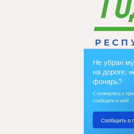
Не убран му
на дороге, н
фонарь?
Столкнулись с пр
сообщите о ней!
Сообщить о 