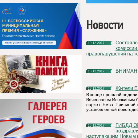
Новости
Состоялось очередное заседание межведомственной
19.12.2017
комиссии
правонарушений на т
ВНИМАН
18.12.2017
Жители 
18.12.2017
В конце прошлой недели
Вячеславом Ивочкиным б
парке г. Емва. Причиной
установленной новогодн
ГИБДД ОМВД России по Княжпогостскому району
18.12.2017
поздравл
наступающим Новым г