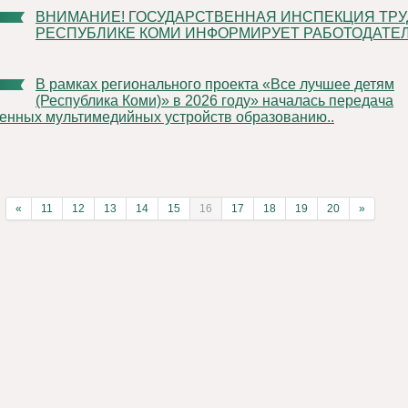
ВНИМАНИЕ! ГОСУДАРСТВЕННАЯ ИНСПЕКЦИЯ ТРУДА В
РЕСПУБЛИКЕ КОМИ ИНФОРМИРУЕТ РАБОТОДАТЕЛ
В рамках регионального проекта «Все лучшее детям
(Республика Коми)» в 2026 году» началась передача
енных мультимедийных устройств образованию..
«
11
12
13
14
15
16
17
18
19
20
»