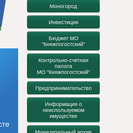
Моногород
Инвестиции
Бюджет МО
"Княжпогостский"
Контрольно-счетная
палата
МО "Княжпогостский"
Предпринимательство
Информация о
неиспользуемом
имуществе
сте
Муниципальный архив