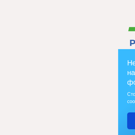
Не
на
ф
Сто
соо