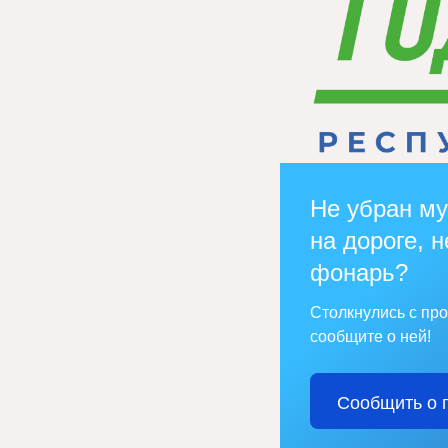
Не убран му
на дороге, н
фонарь?
Столкнулись с пр
сообщите о ней!
Сообщить о 