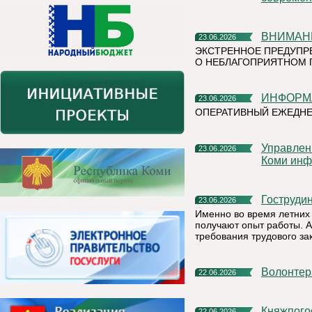
ВНИМАН
23.06.2026
ЭКСТРЕННОЕ ПРЕДУПР
О НЕБЛАГОПРИЯТНОМ 
ИНФОР
23.06.2026
ОПЕРАТИВНЫЙ ЕЖЕДН
Управление Федеральной налоговой службы по Республике
23.06.2026
Коми инф
Гоструд
23.06.2026
Именно во время летних 
получают опыт работы. А
требования трудового за
Волонте
22.06.2026
Княжпогостский округ присоединился к Всероссийской акции
22.06.2026