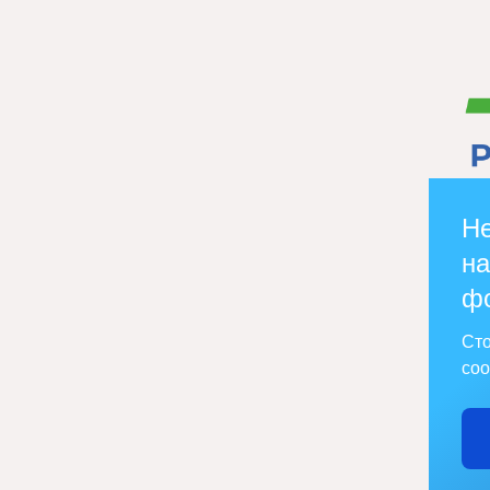
Не
на
ф
Сто
соо