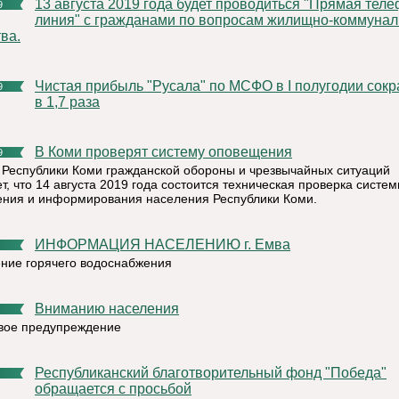
13 августа 2019 года будет проводиться "Прямая телефонная
9
линия" с гражданами по вопросам жилищно-коммунал
ва.
Чистая прибыль "Русала" по МСФО в I полугодии сократилась
9
в 1,7 раза
В Коми проверят систему оповещения
9
 Республики Коми гражданской обороны и чрезвычайных ситуаций
т, что 14 августа 2019 года состоится техническая проверка систе
ния и информирования населения Республики Коми.
ИНФОРМАЦИЯ НАСЕЛЕНИЮ г. Емва
ние горячего водоснабжения
Вниманию населения
ое предупреждение
Республиканский благотворительный фонд "Победа"
обращается с просьбой