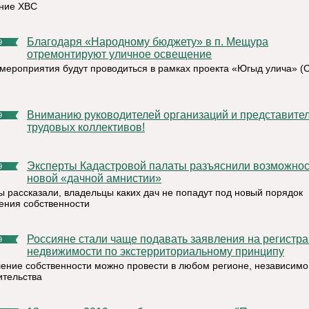
ние ХВС
Благодаря «Народному бюджету» в п. Мещура
9
отремонтируют уличное освещение
мероприятия будут проводиться в рамках проекта «Югыд улича» (
Вниманию руководителей организаций и представителей
9
трудовых коллективов!
Эксперты Кадастровой палаты разъяснили возможности
9
новой «дачной амнистии»
ы рассказали, владельцы каких дач не попадут под новый порядок
ния собственности
Россияне стали чаще подавать заявления на регистрацию
9
недвижимости по экстерриториальному принципу
ние собственности можно провести в любом регионе, независимо
ительства