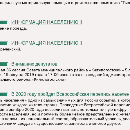
 посильную материальную помощь в строительстве памятника "Тыл
.
ИНФОРМАЦИЯ НАСЕЛЕНИЮ!!!
ение проезда.
ИНФОРМАЦИЯ НАСЕЛЕНИЮ!!!
ореченский.
Вниманию депутатов!
ая 36 сессия Совета муниципального района «Княжпогостский» 5 
я 19 августа 2019 года в 17-00 часов в зале заседаний администра
ального района «Княжпогостский».
В 2020 году пройдет Всероссийская перепись населе
ь населения - одно из самых значимых для России событий, в кот
частие каждого жителя страны. Проведение Всероссийской перепи
ия в октябре 2020 года позволит выявить не только точную цифру
ости населения, но и получить более четкое представление о жите
и в целом - их национальный состав, образовательный уровень, ус
сточники средств к существованию, занятость и многое другое.