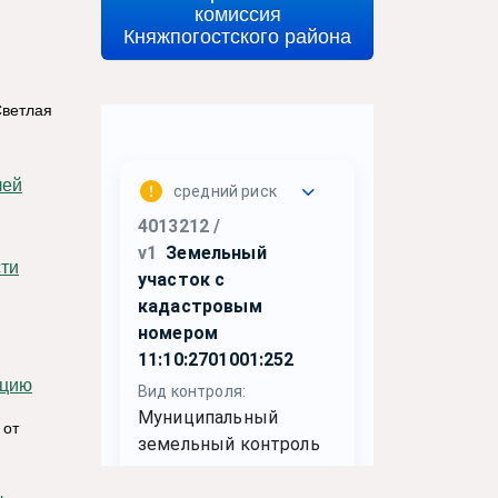
комиссия
Княжпогостского района
Светлая
 от