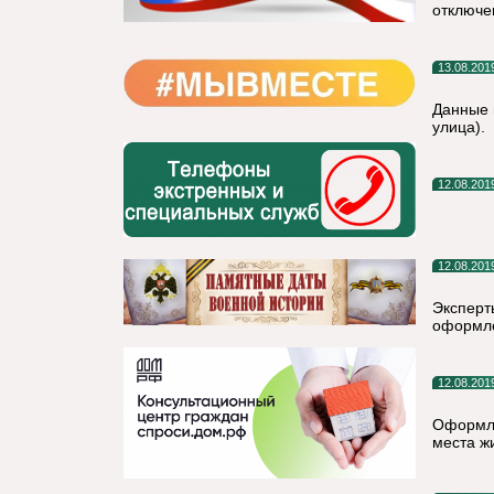
отключе
13.08.201
Данные 
улица).
12.08.201
12.08.201
Эксперт
оформле
12.08.201
Оформле
места ж