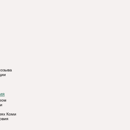
созыва
ции
ния
ором
си
лях Коми
ловия