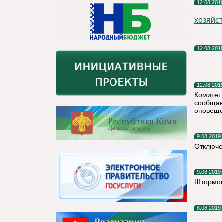
12.08.201
хозяйст
12.08.201
12.08.201
Комитет
сообщае
оповеще
9.08.2019
Отключе
9.08.2019
Штормов
8.08.2019