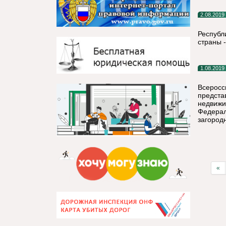
2.08.2019
Республ
страны 
1.08.2019
Всеросс
предста
недвижи
Федерал
загород
«