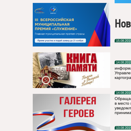
Нов
15.08.201
14.08.201
информа
Управле
картогр
14.08.201
Обращае
в место
уведомл
принима
13.08.201