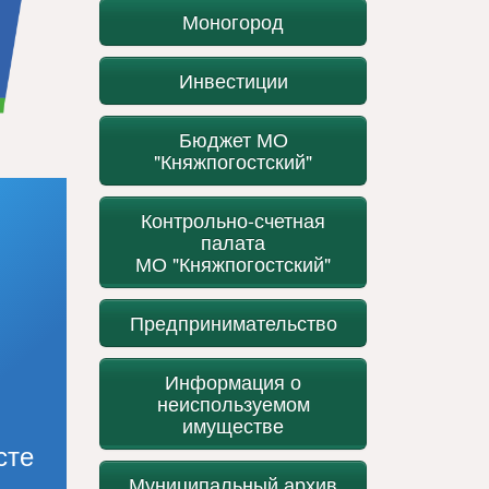
Моногород
Инвестиции
Бюджет МО
"Княжпогостский"
Контрольно-счетная
палата
МО "Княжпогостский"
Предпринимательство
Информация о
неиспользуемом
имуществе
сте
Муниципальный архив