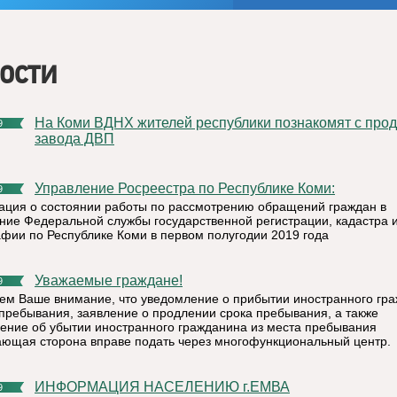
ости
На Коми ВДНХ жителей республики познакомят с продукцией
9
завода ДВП
Управление Росреестра по Республике Коми:
9
ция о состоянии работы по рассмотрению обращений граждан в
ние Федеральной службы государственной регистрации, кадастра 
афии по Республике Коми в первом полугодии 2019 года
Уважаемые граждане!
9
м Ваше внимание, что уведомление о прибытии иностранного гр
 пребывания, заявление о продлении срока пребывания, а также
ение об убытии иностранного гражданина из места пребывания
ющая сторона вправе подать через многофункциональный центр.
ИНФОРМАЦИЯ НАСЕЛЕНИЮ г.ЕМВА
9