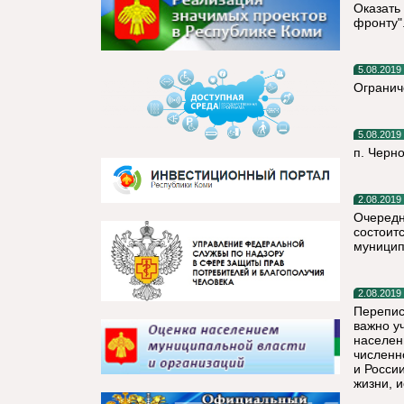
Оказать
фронту"
5.08.2019
Огранич
5.08.2019
п. Черн
2.08.2019
Очередн
состоитс
муницип
2.08.2019
Перепис
важно у
населен
численн
и Росси
жизни, и