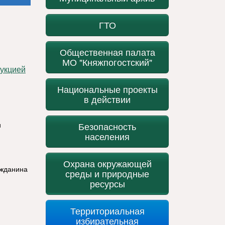
ГТО
Общественная палата
МО "Княжпогостский"
Национальные проекты
в действии
Безопасность
и
населения
Охрана окружающей
ажданина
среды и природные
ресурсы
Территориальная
избирательная