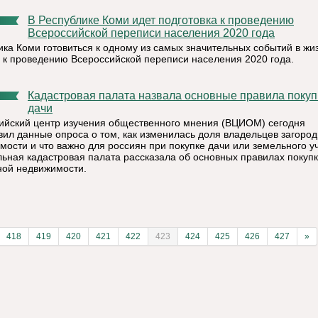
В Республике Коми идет подготовка к проведению
Всероссийской переписи населения 2020 года
ика Коми готовиться к одному из самых значительных событий в жи
- к проведению Всероссийской переписи населения 2020 года.
Кадастровая палата назвала основные правила покупки
дачи
ийский центр изучения общественного мнения (ВЦИОМ) сегодня
вил данные опроса о том, как изменилась доля владельцев загоро
мости и что важно для россиян при покупке дачи или земельного уч
ьная кадастровая палата рассказала об основных правилах покуп
ной недвижимости.
418
419
420
421
422
423
424
425
426
427
»