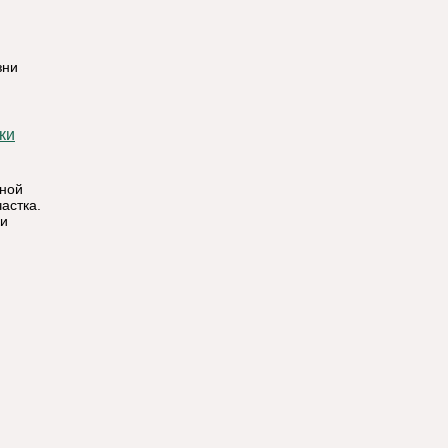
зни
дной
астка.
ки